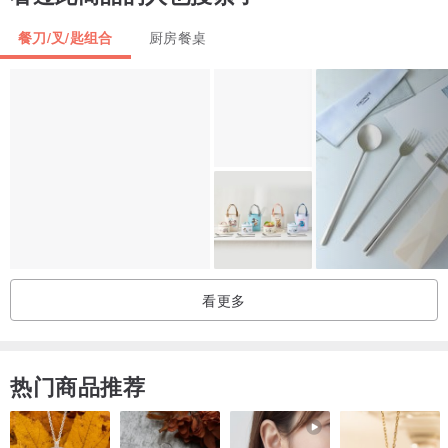
餐刀/叉/匙组合
厨房餐桌
- 此餐具不适合六岁以下的儿童使用，请在成人指导下使用。
- 此产品使用谷壳制成，每件产品的外观可能会有差异，这并不是品
质问题。
- 取出产品时，可能会有独特的味道，实属正常，味道会随时间流逝
而减弱。
- 请使用中性清洁剂进行清洗，并用清水彻底冲洗。清洗过程中请使
用非研磨性海棉清洗，以免刮损。
- 请勿使用洗碗机清洗、煮沸消毒、烘干机烘干或高温消毒，避免造
成产品损坏。
- 清洗完后请用柔软的布抹干或自然风干。
看更多
- 此产品的气味和颜色会随摆放不同食材而有所改变。
- 请勿放置明火、高温环境，避免造成产品变形或损坏。
- 此产品不适用于微波炉、焗炉。
热门商品推荐