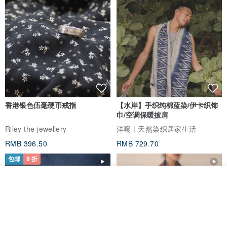
香港银色伍毫硬币戒指
【水岸】手织纯棉蓝染/伊卡织饰
巾/空调保暖披肩
Riley the jewellery
洋嘎 | 天然染织居家生活
RMB 396.50
RMB 729.70
包邮
9 折
放入购物车
加入收藏
了解品牌