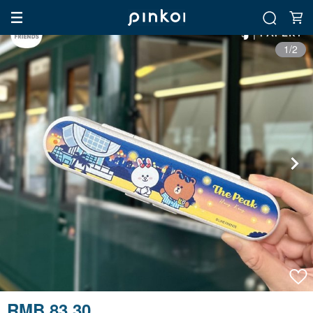
1/2
RMB 83.30