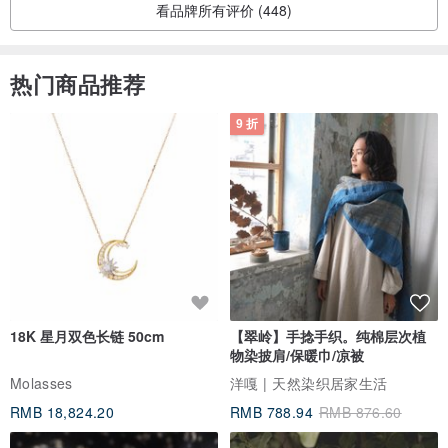
看品牌所有评价 (448)
热门商品推荐
9 折
18K 星月双色长链 50cm
【翠岭】手捻手织。纯棉层次植
物染披肩/保暖巾/凉被
Molasses
洋嘎 | 天然染织居家生活
RMB 18,824.20
RMB 788.94
RMB 876.60