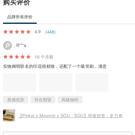
购买评价
品牌所有评价
4.9
(448)
R***a
10 个月前
实物姆明联名的印花很精致，还配了一个吸管刷，满意
质感优异
符合期望
风格独特
【Pinkoi x Moomin x SOU・SOU】环保饮管 - 史力奇