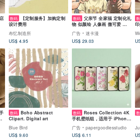
店
【定制服务】加购定制
父亲节 全家福 定制化礼
数码
数码
设计费用
物 似颜绘 人像画 微可爱 先
印
联络
布忆制造所
广告
迷卡漫
Wo
US$ 4.95
US$ 29.03
US
手
Boho Abstract
Roses Collection 4K
数码
数码
晶
Clipart. Digital art
手机壁纸组，适用于 iPhone-
iPad 及 Android 手机 - 平板
Blue Bird
广告
papergoodiesstudio
Ju
US$ 9.60
US$ 6.11
US