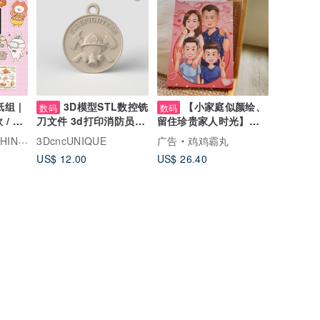
组 |
3D模型STL数控铣
【小家庭似颜绘、
数码
数码
 / 电
刀文件 3d打印消防员吊
留住珍贵家人时光】全
坠
家福/纪念 (收费以人数
UCHUU
3DcncUNIQUE
广告
鸡鸡霸丸
计)
US$ 12.00
US$ 26.40