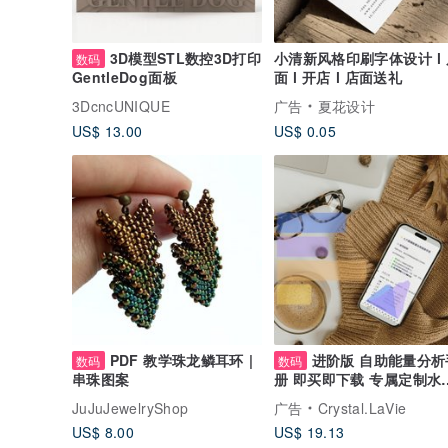
3D模型STL数控3D打印
小清新风格印刷字体设计 l 
数码
面 l 开店 l 店面送礼
GentleDog面板
3DcncUNIQUE
广告
夏花设计
US$ 13.00
US$ 0.05
PDF 教学珠龙鳞耳环 |
进阶版 自助能量分析
数码
数码
串珠图案
册 即买即下载 专属定制水
数字手链配对
JuJuJewelryShop
广告
Crystal.LaVie
US$ 8.00
US$ 19.13