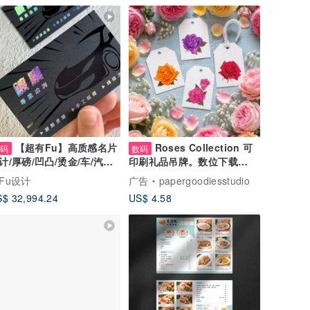
【超有Fu】高质感名片
Roses Collection 可
数码
数码
计/厚磅/凹凸/烫金/车/汽车
印刷礼品吊牌。数位下载
容/拖吊车
(PDF/JPG/PNG)
Fu设计
广告
papergoodiesstudio
$ 32,994.24
US$ 4.58