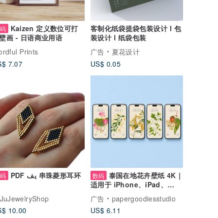
Kaizen 定义数位可打
客制化纸袋提袋包装设计 l 包
数码
装设计 l 纸袋包装
壁画 - 日语商业用语
rdful Prints
广告
夏花设计
$ 7.07
US$ 0.05
PDF يف 串珠菱形耳环
泰国在地花卉壁纸 4K｜
数码
数码
适用于 iPhone、iPad、
Android 手机与平板
JuJewelryShop
广告
papergoodiesstudio
$ 10.00
US$ 6.11