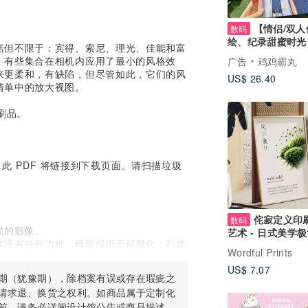
【情侣/双人
数码
绘、纪录甜蜜时光
括但不限于：宾得、索尼、理光、佳能和富
制化/情侣 (收费
。有些集合在相机内应用了最小的风格效
广告
鸡鸡霸丸
计)
来更柔和，有缺陷，但尽管如此，它们的风
US$ 26.40
清单中的放大视图。
刷品。
此 PDF 将链接到下载页面。请扫描垃圾
侘寂定义印
数码
格式的影像。
艺术 - 日式美学
本没有任何边框。模型仅用于可视化；刻度
义语言
Wordful Prints
US$ 7.07
期（犹豫期），除档案有误或存在瑕疵之
：
请求退、换货之权利。如商品属于定制化
前，请务必详阅设计馆公告或商品描述。