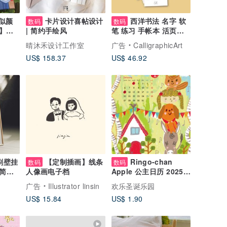
似颜
卡片设计喜帖设计
西洋书法 名字 软
数码
数码
】定
| 简约手绘风
笔 练习 手帐本 活页本
以人数
活页笔记本 定制化
晴沐禾设计工作室
广告
CalligraphicArt
US$ 158.37
US$ 46.92
刷壁挂
【定制插画】线条
Ringo-chan
数码
数码
极简主
人像画电子档
Apple 公主日历 2025
年 1 月数位内容
广告
Illustrator linsin
欢乐圣诞乐园
US$ 15.84
US$ 1.90