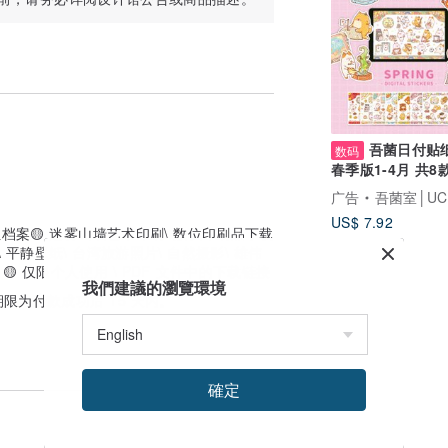
 99% 的贴合度）
方面需要协助，请告诉我们，我们很乐意为
吾菌日付贴纸
数码
春季版1-4月 共8款
子手帐日历素材
广告
吾菌室│UCHINO 
内容。请选择优质、厚重的艺术纸以获得最
US$ 7.92
数位档案🟡 迷雾山墙艺术印刷\ 数位印刷品下载
景\ 平静壁纸\ 台湾旅游照片\ 自然摄影\ 雄伟
所周知，Mac 显示器可以产生相当准确的颜
 \ 🟡 仅限个人使用 \ PDF 文件中的下载链接
颜色校准可能会有所帮助。
我們建議的瀏覽環境
期限为付款成功后 15 天内。
为有许多品牌和第三方耗材。它们也会打印
会产生不同的效果。尝试一些测试打印。
同的色调。请向印刷商确认他们是否能够为
確定
质下降。我可能有一些更大尺寸的艺术品，