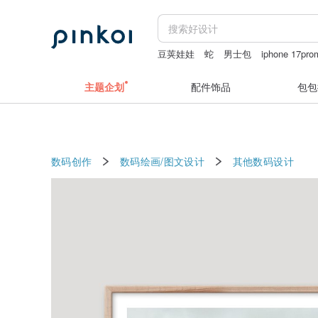
豆荚娃娃
蛇
男士包
iphone 17pro
小夜灯
定制 钥匙扣 刻字
主题企划
配件饰品
包包
数码创作
数码绘画/图文设计
其他数码设计