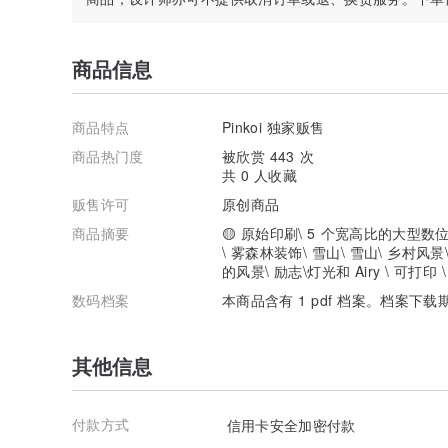
▪️ A1 __ 594 x 841 (mm) — 这相当于比例 5:7（高达
▪️ 比例 2:3 __ 24" × 36"
▪️ 比例 3:4 __ 24" × 32"
▪️ 比例 4:5 __ 24"x 30"
商品信息
▪️ 比例11:14 __ 11”× 14”
请参阅产品图片以获取更多尺寸信息！如果您在调整大小
商品特点
Pinkoi 独家贩售
您提供协助！
商品热门度
被欣赏 443 次
✳️
打印建议
共 0 人收藏
贩售许可
原创商品
您可以在当地的打印服务处（强烈建议）或在家中打印此
佳效果。如果您喜欢的话，就选择画布！ :)
商品摘要
🟡 原始印刷\ 5 个宽高比的大型
\ 雾森林装饰\ 雪山\ 雪山\ 乡村风
我在 M1 Mac 上使用 Adobe 软件处理所有文件。众
的风景\ 励志\灯光和 Airy \ 可打印
色。如果电脑和家用打印机之间的色调发生显着变化，则
数码档案
本商品含有 1 pdf 档案。档案下载
对于家庭打印，请注意不同的相纸会产生不同的色调，因
出更深、更丰富的颜色。不同类型和品牌的家用打印机也
其他信息
不同的电脑、打印机和纸张也不可避免地会向观众呈现不
您提供 100% 样本样本的测试打印。
付款方式
信用卡安全加密付款
️ *
重要
* 以大于提供的原始文件的尺寸打印可能会导致品