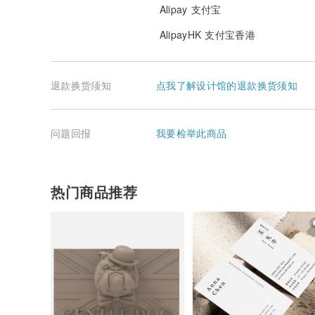
请检查一下:)请勿压缩或缩小文件以发送到打印服务 - 
Alipay 支付宝
✳️
版权所有
AlipayHK 支付宝香港
从 MukLingArtSpace © 购买的所有艺术品仅供
示，或作为礼物。
退款换货须知
点我了解设计馆的退款换货须知
这些照片和印刷品由 MukLingArtSpace© 拍摄和
其作为数位文件或实体艺术品复制、修改、复制、出售、
益。版权所有。
问题回报
我要检举此商品
欣赏印刷品！
热门商品推荐