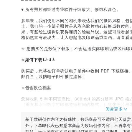
♥️ 所有照片都经过专业软件仔细放大、修饰和调色。
多年来，我们使用不同的相机来表达我们的摄影风格，包
士。我们的一小部分照片是从彩色胶片精心转换成数位的
果，有些经过编辑以获得谨慎的绘画外观。这些可能看起
格仍然富有表现力，让人想起电复印刷品或绘画。请查看
✳️ 您购买的是数位下载版；不会运送实体印刷品或装框印
✳️
如何下载
⬇️⚠️⬇️⚠️
购买后，您将在订单确认电子邮件中收到 PDF 下载链接。
邮件匣，以防电子邮件被过滤掉！
✳️
包含数位档案
您将收到 5 种不同宽高比、300 dpi 的高分辨率 JPG 
（垂直和水平数字打印都遵循相同的格式。）这张照片根
不准确。
基于数码创作内容之特殊性，数码商品可不适用七天鉴赏
您将在以下位置收到大型 JPG 档案的档案大小和纵横比
外，下单即代表已知悉本商品为数码创作内容，不再享有
商品，设计师亦可不提供取消订单或退、换货服务。下单