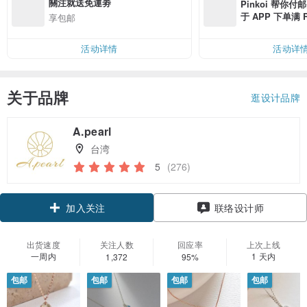
關注就送免運劵
Pinkoi 帮你付
于 APP 下单满 
享包邮
邮费 RMB 40
活动详情
活动详
关于品牌
逛设计品牌
A.pearl
台湾
5
(276)
加入关注
联络设计师
出货速度
关注人数
回应率
上次上线
一周内
1 天内
1,372
95%
包邮
包邮
包邮
包邮