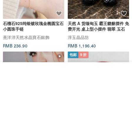
石榴石925纯银镀玫瑰金椭圆宝石
天然 A 货缅甸玉 霸王貔貅摆件 免
小圆珠手链
费开光 桌上型小摆件 翡翠 玉石
熹洋洋天然水晶寶石銀飾
淳玉晶品坊
RMB 236.90
RMB 1,196.40
包邮
9 折
放入购物车
加入收藏
了解品牌
SCARLET - 蚀 * 红石榴 珍珠 纯
本命年【幸运石】飘花翡翠韩国
银 永恒自信 手链
蜡线手链*Lga10*招财、防小人
鹿角兔 ONCE UPON A TIME
【罂［恋·链］粟】