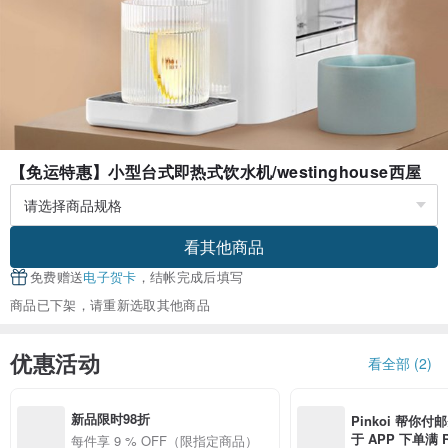
【免运特惠】小型台式即热式饮水机/westinghouse西屋
看其他商品
免费赠送
电子贺卡
，结帐完成后填写
商品已下架，请重新选取其他商品
优惠活动
看全部 (2)
新品限时98折
Pinkoi 帮你付
于 APP 下单满 
每件享 9 % OFF（限指定商品）