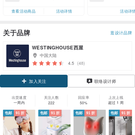
邮费 RMB 40
查看活动商品
活动详情
活动详
关于品牌
逛设计品牌
WESTINGHOUSE西屋
中国大陆
4.5
(48)
领优惠券
联络设计师
加入关注
出货速度
关注人数
回应率
上次上线
一周内
超过 1 周
222
50%
包邮
91 折
包邮
91 折
包邮
91 折
包邮
91 折