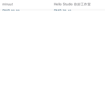
minuut
Hello Studio 你好工作室
RMB 39.30
RMB 78.40
看其他商品
了解品牌
Mongsil Pongsil 缎带纸胶带组
狐吉博物馆 Huchii Museum |
合
PET胶带
Loonyppo studio
Hello Studio 你好工作室
RMB 217.30
RMB 71.10
88 折