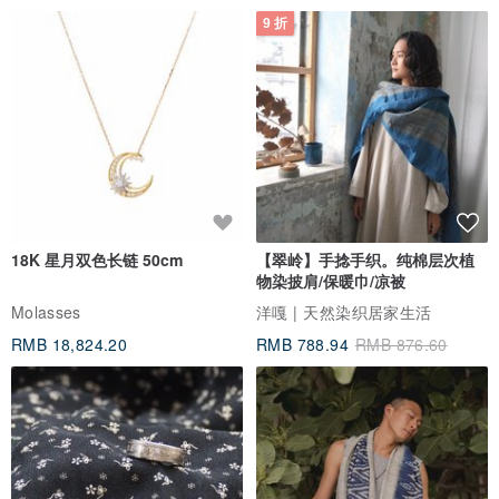
9 折
18K 星月双色长链 50cm
【翠岭】手捻手织。纯棉层次植
物染披肩/保暖巾/凉被
Molasses
洋嘎 | 天然染织居家生活
RMB 18,824.20
RMB 788.94
RMB 876.60