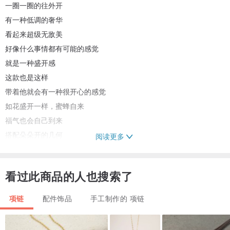
一圈一圈的往外开
有一种低调的奢华
看起来超级无敌美
好像什么事情都有可能的感觉
就是一种盛开感
这款也是这样
带着他就会有一种很开心的感觉
如花盛开一样，蜜蜂自来
福气也会自己到来
搭配朵朵开的几何
阅读更多
达到能量外散的目的
所以看起来光采亮丽
看过此商品的人也搜索了
再搭配青金石
如前所述青金石的功能有
项链
配件饰品
手工制作的 项链
一、灵性作用
青金石作为纯天然的珍贵宝石的一种，大自然赋予了其神奇的力量。