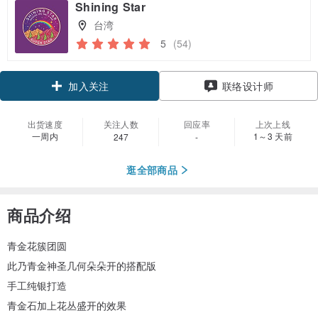
Shining Star
台湾
5
(54)
领优惠券
联络设计师
加入关注
出货速度
关注人数
回应率
上次上线
一周内
1～3 天前
247
-
逛全部商品
商品介绍
青金花簇团圆
此乃青金神圣几何朵朵开的搭配版
手工纯银打造
青金石加上花丛盛开的效果