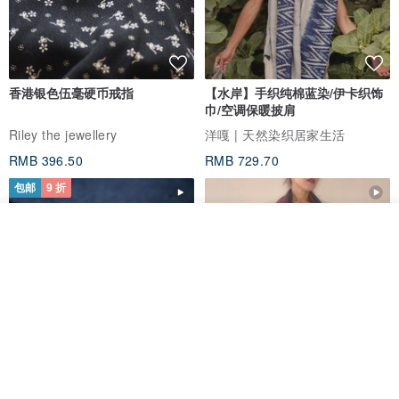
香港银色伍毫硬币戒指
【水岸】手织纯棉蓝染/伊卡织饰
巾/空调保暖披肩
Riley the jewellery
洋嘎 | 天然染织居家生活
RMB 396.50
RMB 729.70
包邮
9 折
我要排队
加入收藏
了解品牌
木质树脂吊坠 Aurora borealis
特卖品｜麻 wool 混纺 双色长款
Glow in the Dark
草木手染披肩 靛蓝与胭脂红