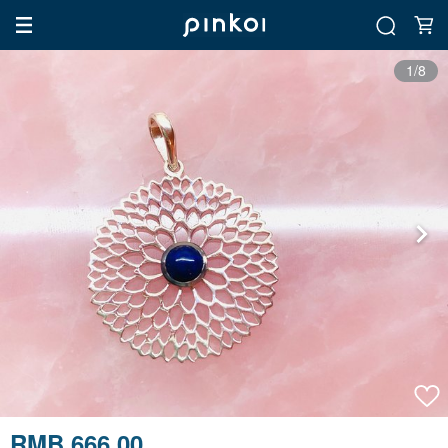
1/8
RMB 666.00