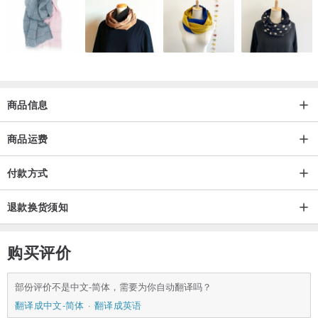
青金石一般是蓝色的，而蓝色在西方象征着尊贵，所以佩戴青金石能
提升人的尊贵气质。它还能够提高人的洞察力，缓解人的焦虑的情
绪，让人在杂乱的环境中仍然能保持平心静气，气定神闲的去面对所
有的事情。
如此的搭配
商品信息
会有种盛开美丽沈静之感
美美美
商品运费
只有一个，
独一无二
付款方式
赶快带走😘👌🏻💕👍🏻🙏🏻❤️🎉🌹✨🥰
退款换货须知
购买评价
部份评价不是中文-简体，需要为你自动翻译吗？
翻译成中文-简体
翻译成英语