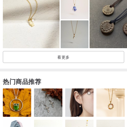
青金石拥有强大的灵力，具有超强的净化作用，能够驱除周围邪气，
经常佩戴，能够达到辟邪、祈福、转运之功效。它被誉为佛教七宝之
一，相传它是佛教之中药师佛的化身，经常佩戴青金石饰品能够起到
驱除病气、轻身健体的效果。
二、生理作用
青金石在数千年以前就被人们当做药物使用了，古代的西方国家曾经
用它来退烧或是治疗忧郁症，有奇效。就现在来说，青金石非常珍贵
看更多
且罕见，已经不用它入药了，然青晶石所独有的强大的磁场和独特的
矿物成分对人的身体也有很大的助益。它对应人体七轮之中的眉心
轮，经常佩戴青金石饰品能够缓解人的失眠、焦虑的症状，对于头
热门商品推荐
痛、晕眩亦有良好的治疗效果。同时，青金石可以有效缓解呼吸系统
的疾病，还能起到降血压的功效。青晶石含有独特的矿物成分和微量
元素，经常佩戴青晶石饰品能够补充人体稀缺的矿物质和微量元素，
起到增强人体的免疫力，加快人体的新陈代谢，起到强身健体、美容
养颜的作用。
三、心理作用