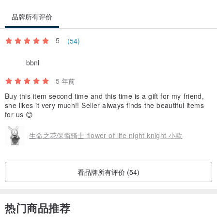
品牌所有评价
5
(54)
bbnl
5 年前
Buy this item second time and this time is a gift for my friend,
she likes it very much!! Seller always finds the beautiful items
for us 😊
生命之花保衞骑士 flower of life night knight 小款
看品牌所有评价 (54)
热门商品推荐