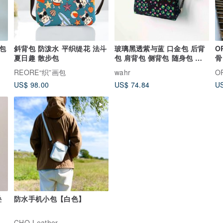
包
斜背包 防泼水 平织缇花 法斗
玻璃黑透紫与蓝 口金包 后背
O
夏日趣 散步包
包 肩背包 侧背包 随身包 小
骨
物包
REORE“织”画包
wahr
O
US$ 98.00
US$ 74.84
US
叠
防水手机小包【白色】
CHO-Leather