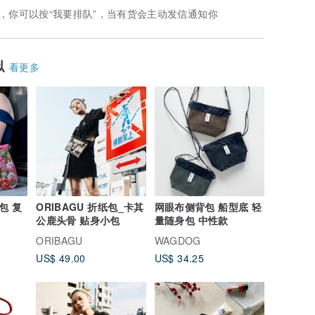
，你可以按“我要排队”，当有货会主动发信通知你
似
看更多
包 复
ORIBAGU 折纸包_卡其
网眼布侧背包 船型底 轻
公鹿头骨 贴身小包
量随身包 中性款
ORIBAGU
WAGDOG
US$ 49.00
US$ 34.25