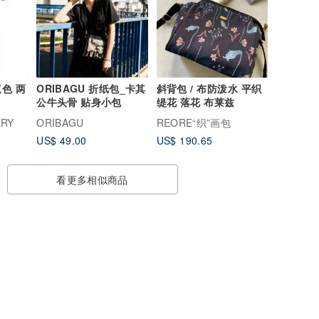
色 两
ORIBAGU 折纸包_卡其
斜背包 / 布防泼水 平织
公牛头骨 贴身小包
缇花 落花 布莱兹
ERY
ORIBAGU
REORE“织”画包
US$ 49.00
US$ 190.65
看更多相似商品