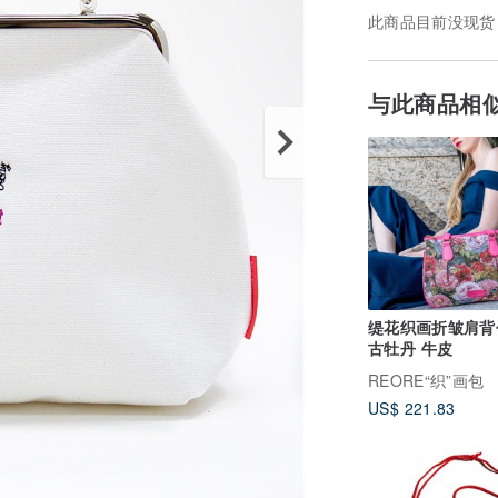
此商品目前没现货
与此商品相
缇花织画折皱肩背
古牡丹 牛皮
REORE“织”画包
US$ 221.83