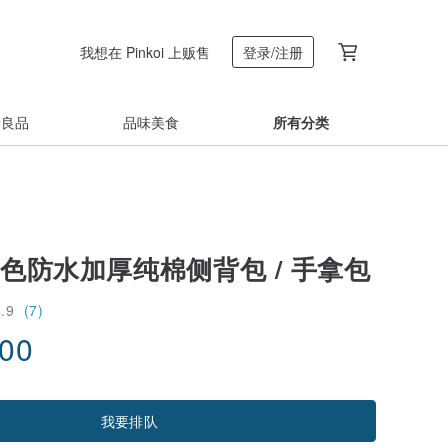
我想在 Pinkoi 上贩售
登录/注册
着良品
品味美食
所有分类
y 白色防水加厚纯棉侧背包 / 手拿包
4.9
(7)
.00
我要排队