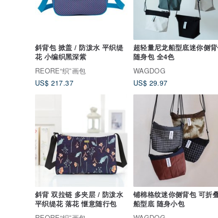
斜背包 掀盖 / 防泼水 平织缇
超轻量尼龙船型底迷你侧背
花 小编织黑深紫
随身包 全4色
REORE“织”画包
WAGDOG
US$ 217.37
US$ 29.97
斜背 双拉链 多夹层 / 防泼水
铺棉格纹迷你侧背包 可折
平织缇花 落花 惬意随行包
船型底 随身小包
REORE“织”画包
WAGDOG