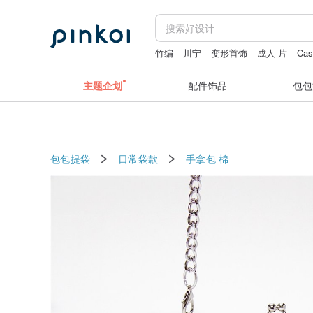
竹编
川宁
变形首饰
成人 片
Cas
酷力杯
胸针蜘蛛
主题企划
配件饰品
包包
包包提袋
日常袋款
手拿包
棉