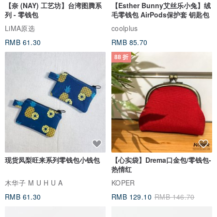
【奈 (NAY) 工艺坊】台湾图腾系
【Esther Bunny艾丝乐小兔】绒
列 - 零钱包
毛零钱包 AirPods保护套 钥匙包
LiMA原选
coolplus
RMB 61.30
RMB 85.70
88 折
现货凤梨旺来系列零钱包小钱包
【心实袋】Drema口金包/零钱包-
热情红
木华子 M U H U A
KOPER
RMB 61.30
RMB 129.10
RMB 146.70