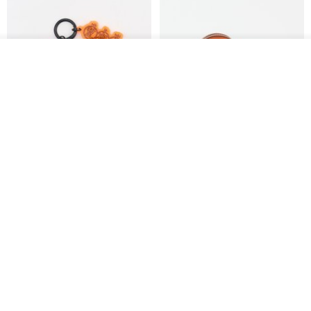
我要排队
加入收藏
了解品牌
刺绣吊饰/美味台湾/夜市
意大利植鞣革马卡龙圆圆零钱包
真皮 耳机收纳 生日情人节礼物
印花乐 inBlooom
Lawrence
RMB 95.50
RMB 460.40