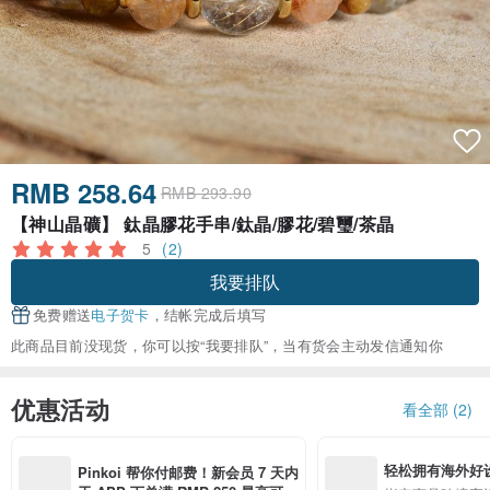
RMB 258.64
RMB 293.90
【神山晶礦】 鈦晶膠花手串/鈦晶/膠花/碧璽/茶晶
5
(2)
我要排队
免费赠送
电子贺卡
，结帐完成后填写
此商品目前没现货，你可以按“我要排队”，当有货会主动发信通知你
优惠活动
看全部 (2)
轻松拥有海外好
Pinkoi 帮你付邮费！新会员 7 天内