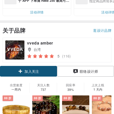
于 APP 下单满 RMB 250 最高可折
指定商品跨境享
邮费 RMB 40
活动详情
活动详
关于品牌
逛设计品牌
vveda amber
台湾
5
(116)
领优惠券
联络设计师
加入关注
出货速度
关注人数
回应率
上次上线
一周内
1 天内
737
39%
88 折
88 折
88 折
88 折