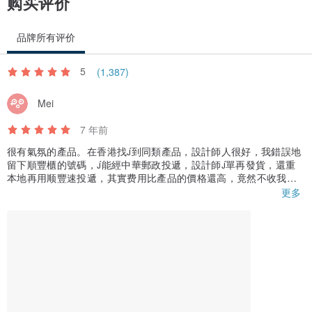
购买评价
品牌所有评价
5
(1,387)
Mei
7 年前
很有氣氛的產品。在香港找到同類產品，設計師人很好，我錯誤地
留下順豐櫃的號碼，能經中華郵政投遞，設計師單再發貨，還重
本地再用顺豐速投遞，其實费用比產品的價格還高，竟然不收我投
遞费，真感動。
更多