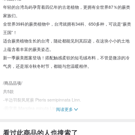
年轻的台湾岛屿孕育着四亿年的古老植物，更拥有全世界87％的蕨类
家族们。
全世界39科的蕨类植物中，台湾就拥有34科、650多种，可说是“蕨类
王国”！
适合蕨类植物生长的台湾，随处都能见到其踪迹，在这块小小的土地
上蕴含着丰富的蕨美姿态。
新一季蕨美图案登场！搭配触感柔软的短毛绒布料，不管是微凉的冷
气房，还是渐冷秋冬时节，都能与您温暖相伴。
/商品品项/
共5款
-半边羽裂凤尾蕨 Pteris semipinnata Linn.
-田字草 Marsilea minuta Linn.
阅读更多
-过沟菜蕨 Diplazium esculentum (Retz.) Sw
-台湾水龙骨 Polypodium formosanum Bak.
看过此商品的人也搜索了
-双扇蕨 Dipteris conjugata (Kaulf.) Reinw.