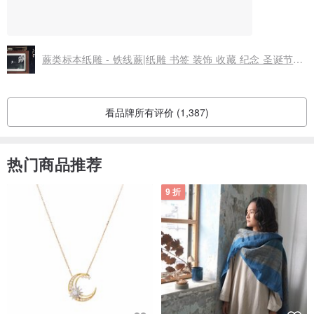
蕨类标本纸雕 - 铁线蕨|纸雕 书签 装饰 收藏 纪念 圣诞节 文具
看品牌所有评价 (1,387)
热门商品推荐
9 折