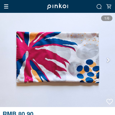
1/6
RMB 80.90