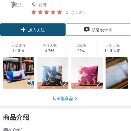
台湾
5
(1,387)
领优惠券
联络设计师
加入关注
出货速度
关注人数
回应率
上次上线
1～3 日
1～3 天前
4,766
97%
逛全部商品
商品介绍
/商品介绍/