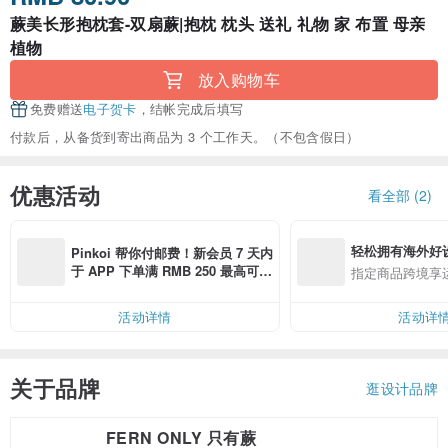
蕨美长形抱枕套-双扇蕨|抱枕 枕头 送礼 礼物 家 布置 母亲
植物
放入购物车
免费赠送
电子贺卡
，结帐完成后填写
付款后，从备货到寄出商品为 3 个工作天。（不包含假日）
优惠活动
看全部 (2)
轻松拥有海外好
Pinkoi 帮你付邮费！新会员 7 天内
于 APP 下单满 RMB 250 最高可折
指定商品跨境享
邮费 RMB 40
活动详情
活动详
关于品牌
逛设计品牌
FERN ONLY 只有蕨