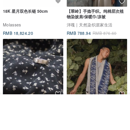
18K 星月双色长链 50cm
【翠岭】手捻手织。纯棉层次植
物染披肩/保暖巾/凉被
Molasses
洋嘎 | 天然染织居家生活
RMB 18,824.20
RMB 788.94
RMB 876.60
放入购物车
香港银色伍毫硬币戒指
【水岸】手织纯棉蓝染/伊卡织饰
加入收藏
了解品牌
巾/空调保暖披肩
Riley the jewellery
洋嘎 | 天然染织居家生活
RMB 396.50
RMB 729.70