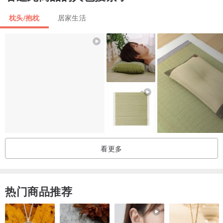
枕头/抱枕
居家生活
/商品用途/
可作为靠垫、午睡枕或抱枕使用。
/尺寸/
枕套H300 x W500mm （人工测量约有1～2厘米误差）
/材质/
短毛绒布料
看更多
/注意事项/
1.本商品因材积较大，如需订购2个以上（含），请勿选择超商取货，
感谢配合。
热门商品推荐
2.本商品枕套可使用一般洗衣机清洗，枕芯请勿清洗；枕芯如需清
洁，可放置阳光下拍打杀菌即可。
3. 因拍摄灯光或电脑色差有颜色差异情形，请依实品为主。