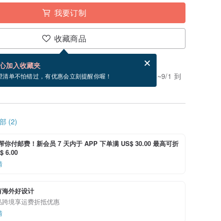
我要订制
收藏商品
分享，免费帮你寄送电子贺卡。
电子贺卡是什么？
心加入收藏夹
。付款后需 2 个工作天制作。现在下单预估 8/14~9/1 到
望清单不怕错过，有优惠会立刻提醒你喔！
 (2)
i 帮你付邮费！新会员 7 天内于 APP 下单满 US$ 30.00 最高可折
 6.00
情
有海外好设计
品跨境享运费折抵优惠
情