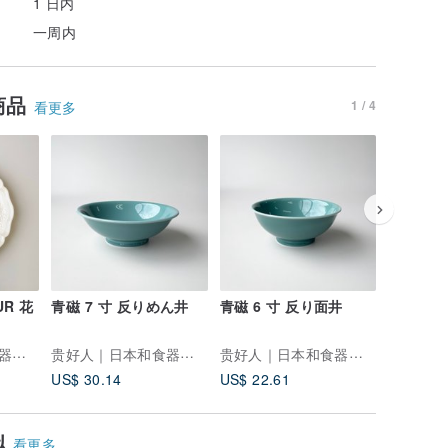
1 日内
一周内
商品
1 / 4
看更多
UR 花
青磁 7 寸 反りめん井
青磁 6 寸 反り面井
藤蔓 小钵
贵好人｜日本和食器选物店
贵好人｜日本和食器选物店
贵好人｜日本和食器选物店
US$ 30.14
US$ 22.61
US$ 12.
似
看更多