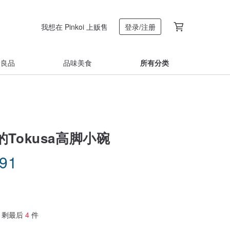
我想在 Pinkoi 上贩售
登录/注册
着良品
品味美食
所有分类
Tokusa高脚小碗
.91
剩最后
4
件