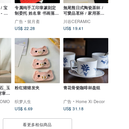
/ 宝
专属纯手工印章篆刻定
無尾熊日式陶瓷茶杯 /
- 菲
制委托 姓名章 书画落款
可愛品茗杯 / 家用茶具
印 花押
主人杯
广告
留月斋
川谷CERAMIC
US$ 22.28
US$ 19.41
石_玉
粉红猪猪发夹
青花骨瓷咖啡杯盘组
对章_
OMO
织梦人生
广告
Home Xi Decor
US$ 6.69
US$ 31.18
看更多相似商品