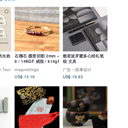
防水姓
石榴石 圆形切割 2mm ×
般若波罗蜜多心经礼笔
6 / 14KGF 戒指 / k14gf
组 文具
m Tour
mayumirings
广告
闹事设计
US$ 13.19
US$ 16.93