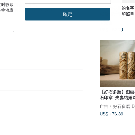
货时收取的金额为准。
刻在你心底的名字 
与物流寄送天数估算。实际到货日可能因付
泥斋纯手作印鉴章 
確定
岛绿
宝泥斋
US$ 132.74
【好石多磨】图画
石印章_夫妻结婚
圆章
广告
好石多磨 D
US$ 176.39