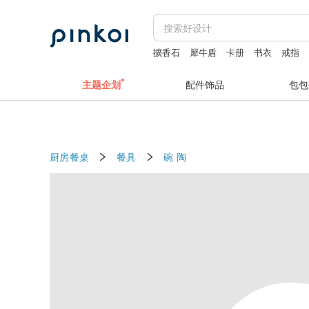
擴香石
犀牛盾
卡册
书衣
戒指
主题企划
配件饰品
包包
厨房餐桌
餐具
碗
陶