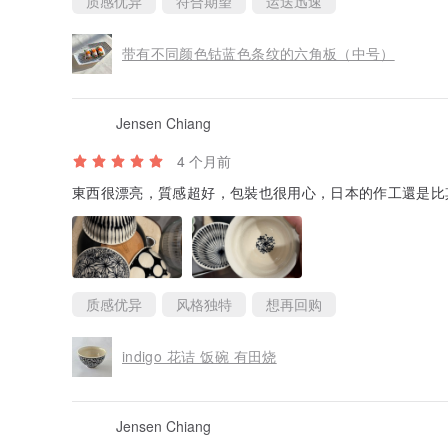
质感优异
符合期望
运送迅速
带有不同颜色钴蓝色条纹的六角板（中号）
Jensen Chiang
4 个月前
東西很漂亮，質感超好，包裝也很用心，日本的作工還是比其他
质感优异
风格独特
想再回购
indigo 花诘 饭碗 有田烧
Jensen Chiang