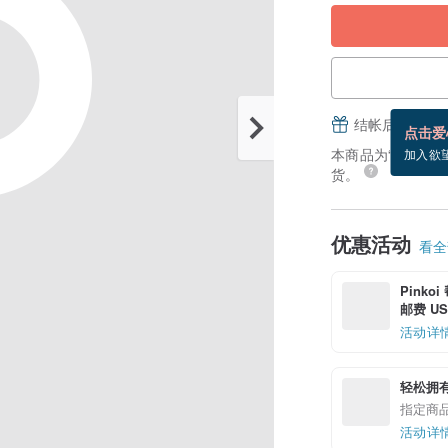
结帐后填写并
点击爱
本商品为“接单订制”
加入欲
货。
优惠活动
看全部
Pinko
邮费 US$
活动详
轻松拥
指定商
活动详