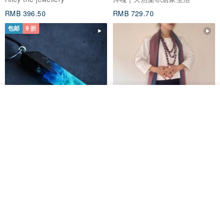
RMB 396.50
RMB 729.70
包邮
9 折
看其他商品
了解品牌
木质树脂吊坠 Aurora borealis
特卖品｜麻 wool 混纺 双色长款
Glow in the Dark
草木手染披肩 靛蓝与胭脂红
HirokoJapan Hand dyed textile MOKUSA
WoodmadeWonderwood
RMB 270.36
RMB 300.40
RMB 393.60