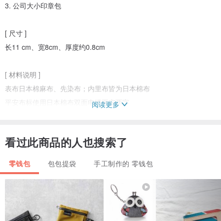
3. 公司大小印章包
[ 尺寸 ]
长11 cm、宽8cm、厚度约0.8cm
[ 材料说明 ]
表布日本棉麻布、先染布；内里布皆为日本棉布
平安布标使用日本棉布双面电绣平安两字
阅读更多
YKK古铜拉链、日本车缝线、日本皮革线
看过此商品的人也搜索了
[ 清洗 ]
优质布料材料，包包可水洗(不褪色变形)请放心使用。
零钱包
包包提袋
手工制作的 零钱包
[ 原产地 ]
台湾制造Made in Taiwan
包包皆为设计师手工制作，若无现货将接单后制作，制作期约5天。