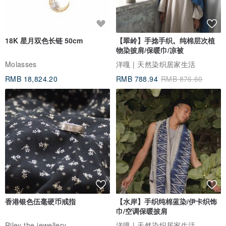
18K 星月双色长链 50cm
【翠岭】手捻手织。纯棉层次植
物染披肩/保暖巾/凉被
Molasses
洋嘎 | 天然染织居家生活
RMB 18,824.20
RMB 788.94
RMB 876.60
香港银色伍毫硬币戒指
【水岸】手织纯棉蓝染/伊卡织饰
巾/空调保暖披肩
Riley the jewellery
洋嘎 | 天然染织居家生活