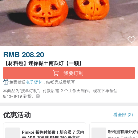
RMB 208.20
【材料包】迷你黏土南瓜灯【一颗】
我要订制
免费赠送
电子贺卡
，结帐完成后填写
本商品为“接单订制”。付款后需 2 个工作天制作。现在下单预估
8/13~8/19 到货。
优惠活动
看全部 (2)
轻松拥有海外好
Pinkoi 帮你付邮费！新会员 7 天内
于 APP 下单满 RMB 250 最高可折