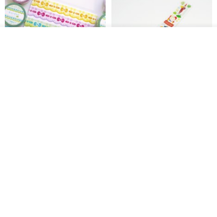
我要排队
加入收藏
了解品牌
Mongsil Pongsil 缎带纸胶带组
狐吉博物馆 Huchii Museum |
合
PET胶带
Loonyppo studio
Hello Studio 你好工作室
RMB 217.30
RMB 71.10
88 折