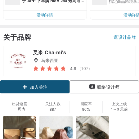
于 APP 下单满 RMB 250 最高可折
指定商品跨境享
邮费 RMB 40
活动详情
活动详
关于品牌
逛设计品牌
叉米 Cha-mi's
马来西亚
4.9
(107)
领优惠券
联络设计师
加入关注
出货速度
关注人数
回应率
上次上线
一周内
1～3 天前
887
90%