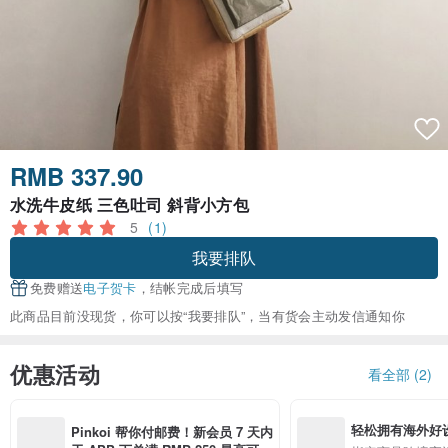
RMB 337.90
水洗牛皮纸 三色吐司 斜背小方包
5
(1)
我要排队
免费赠送
电子贺卡
，结帐完成后填写
此商品目前没现货，你可以按“我要排队”，当有货会主动发信通知你
优惠活动
看全部 (2)
轻松拥有海外好
Pinkoi 帮你付邮费！新会员 7 天内