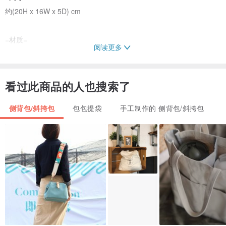
约(20H x 16W x 5D) cm
=材质=
阅读更多
**水洗牛皮纸、帆布、YKK古铜拉链
**水洗牛皮纸是一种可水洗、具有坚韧、硬挺、撕不破(除非有破口)、
看过此商品的人也搜索了
耐磨的纸
侧背包/斜挎包
包包提袋
手工制作的 侧背包/斜挎包
所以不用担心包包碰到水会破哦
水洗牛皮纸的原材料为天然纤维浆，不含任何有害物质，可降解，再
循环使用一种新型的低碳环保材质 ；
也是一种可代替动物皮革的植物皮革
水洗牛皮纸制作的包包，外感不仅时尚独特，也很实用、轻便、有质
感，且环保；皱皱的牛皮纸更是纸包包的特色
=清洗方式=
建议局部清理，可用湿布或用刷子沾水针对脏污部分做局部擦拭，然