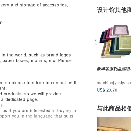
livery and storage of accessories,
设计馆其他
y.
e in the world, such as brand logos
, paper boxes, mounts, etc. Please
豪华客服托盘丝绒
m, so please feel free to contact us if
machinojyukiyas
ant.
US$ 29.70
 products, so we will provide
n a dedicated page.
s.
与此商品相
 us if you are interested in buying in
pport you in the language that suits