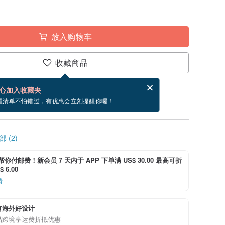
放入购物车
收藏商品
分享，免费帮你寄送电子贺卡。
电子贺卡是什么？
心加入收藏夹
~8/17 到货。
望清单不怕错过，有优惠会立刻提醒你喔！
 (2)
i 帮你付邮费！新会员 7 天内于 APP 下单满 US$ 30.00 最高可折
 6.00
情
有海外好设计
品跨境享运费折抵优惠