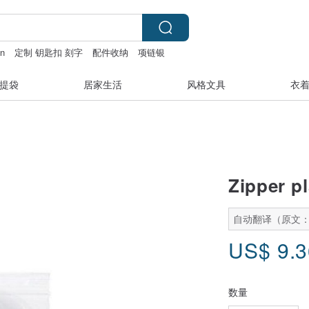
an
定制 钥匙扣 刻字
配件收纳
项链银
提袋
居家生活
风格文具
衣
Zipper pl
自动翻译（原文
US$
9.
数量