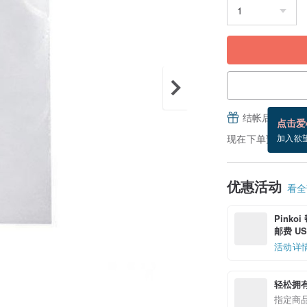
结帐后填写并
点击爱
现在下单预估 8/12
加入欲
优惠活动
看全部
Pinko
邮费 US$
活动详
轻松拥
指定商