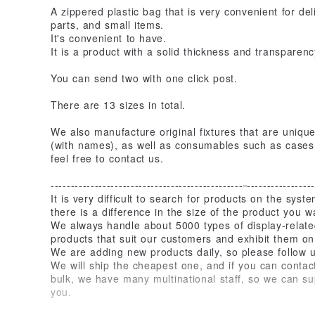
A zippered plastic bag that is very convenient for de
parts, and small items.
It's convenient to have.
It is a product with a solid thickness and transparenc
You can send two with one click post.
There are 13 sizes in total.
We also manufacture original fixtures that are uniqu
(with names), as well as consumables such as cases
feel free to contact us.
------------------------------------------------
-----------------
It is very difficult to search for products on the syste
there is a difference in the size of the product you w
We always handle about 5000 types of display-related
products that suit our customers and exhibit them o
We are adding new products daily, so please follow u
We will ship the cheapest one, and if you can contact
bulk, we have many multinational staff, so we can su
you.