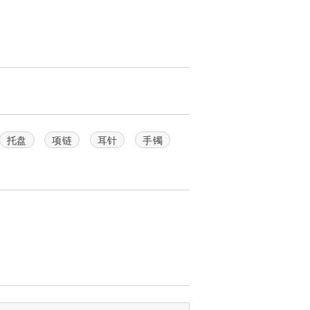
托盘
项链
耳针
手镯