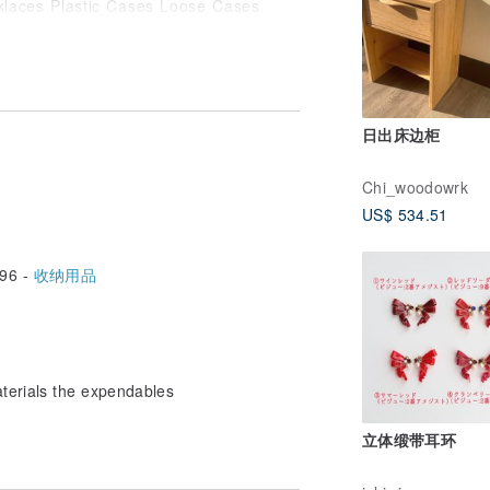
klaces Plastic Cases Loose Cases
splay Miniature Acrylic Stage Hook
日出床边柜
Chi_woodowrk
US$ 534.51
96 -
收纳用品
aterials the expendables
立体缎带耳环