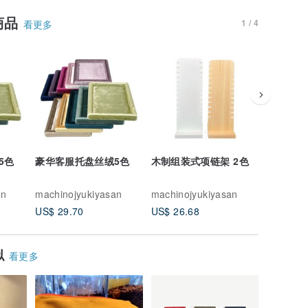
商品
1 / 4
看更多
5色
豪华客服托盘丝绒5色
木制组装式项链架 2色
丝绒迷你
an
machinojyukiyasan
machinojyukiyasan
machinoj
US$ 29.70
US$ 26.68
US$ 18.
似
看更多