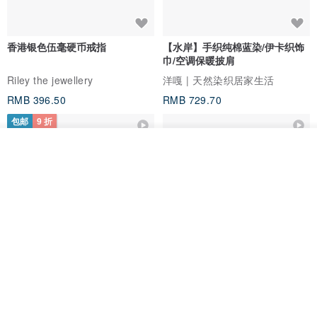
香港银色伍毫硬币戒指
【水岸】手织纯棉蓝染/伊卡织饰
巾/空调保暖披肩
Riley the jewellery
洋嘎 | 天然染织居家生活
RMB 396.50
RMB 729.70
包邮
9 折
我要订制
加入收藏
了解品牌
木质树脂吊坠 Aurora borealis
特卖品｜麻 wool 混纺 双色长款
Glow in the Dark
草木手染披肩 靛蓝与胭脂红
HirokoJapan Hand dyed textile MOKUSA
WoodmadeWonderwood