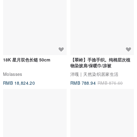
18K 星月双色长链 50cm
【翠岭】手捻手织。纯棉层次植
物染披肩/保暖巾/凉被
Molasses
洋嘎 | 天然染织居家生活
RMB 18,824.20
RMB 788.94
RMB 876.60