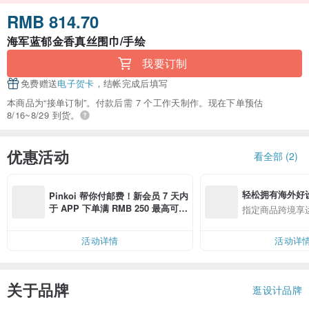
RMB 814.70
海军蓝郁金香真丝围巾/手绘
我要订制
免费赠送
电子贺卡
，结帐完成后填写
本商品为“接单订制”。付款后需 7 个工作天制作。现在下单预估
8/16~8/29 到货。
优惠活动
看全部 (2)
轻松拥有海外好
Pinkoi 帮你付邮费！新会员 7 天内
于 APP 下单满 RMB 250 最高可折
指定商品跨境享
邮费 RMB 40
活动详情
活动详
关于品牌
逛设计品牌