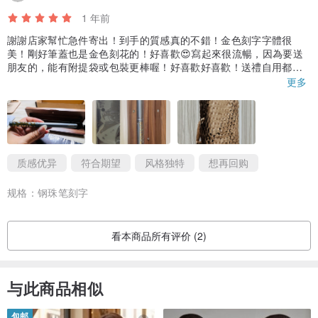
1 年前
謝謝店家幫忙急件寄出！到手的質感真的不錯！金色刻字字體很
美！剛好筆蓋也是金色刻花的！好喜歡😍寫起來很流暢，因為要送
朋友的，能有附提袋或包裝更棒喔！好喜歡好喜歡！送禮自用都很
棒耶！😊😊
更多
*备注1.:
因材质原因，钢笔/钢珠笔可以选择刻字效果（低调灰或耀眼金），惟
名片盒及笔套刻字效果为材质本身颜色，即名片盒刻字效果为木头颜
质感优异
符合期望
风格独特
想再回购
色，笔套/笔袋等皮制品刻字效果为皮革颜色。
*备注2.:
规格：
钢珠笔刻字
低调灰颜色较不明显，适合喜欢低调的朋友们~若希望效果比较明显的
可以选择耀眼金效果！
看本商品所有评价 (2)
-----------------------------------
▌
真皮笔套/名片夹/卡套/笔盒加购刻字
与此商品相似
包邮