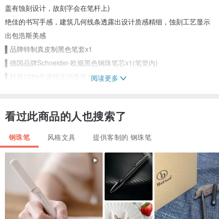
盖有蚀刻设计，故刻字会在笔杆上)
绝佳的书写手感，建筑几何线条透露出设计质感精细，蚀刻工艺显示
出包浩斯美感
▌品牌特制真皮制黑色笔套x1
▌德国品牌Schneider-欧规黑色钢珠笔芯x1(笔管内)
▌特厚128g牛皮纸天地盖笔盒x1
阅读更多
--------------------------------------------------------
▌关于Betrue设计师原创钢笔-蚀刻尊贵金
看过此商品的人也搜索了
台湾设计，台湾制造
有鉴于市场上的钢笔都是专为外国市场设计，我们特别推出专为亚洲
钢珠笔
风格文具
提供客制的 钢珠笔
人量身打造的钢笔，精算后的尺寸营造出绝佳的书写手感，几何线条
透露出现代建筑的设计理念，每一处小细节都透露出真实中的不平
凡。
设计师本身很爱写字，一般国外钢笔都太重直径太大不好握，长期书
写下来容易疲累，我们在设计笔时特别希望提供给使用者书写的舒适
度，于是反复修改，在重量上斤斤计较，调整平衡和重量，就是想带