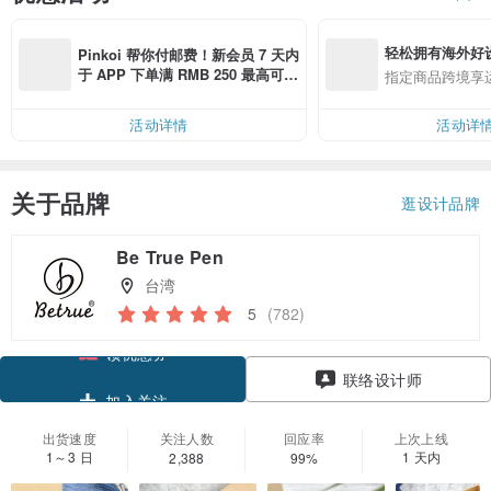
轻松拥有海外好
Pinkoi 帮你付邮费！新会员 7 天内
于 APP 下单满 RMB 250 最高可折
指定商品跨境享
邮费 RMB 40
活动详情
活动详
关于品牌
逛设计品牌
Be True Pen
台湾
5
(782)
领优惠券
联络设计师
加入关注
出货速度
关注人数
回应率
上次上线
1～3 日
1 天内
2,388
99%