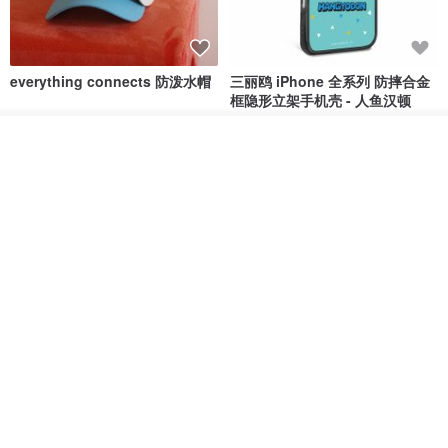
everything connects 防泼水帽
三丽鸥 iPhone 全系列 防摔合金
▌钢珠笔加购钢珠笔芯
框隐形立架手机壳 - 人鱼汉顿
www.pinkoi.com/product/6uTQHBkP
no reason
apbs 雅品仕 | 水晶彩钻手机壳
我要排队
RMB 232.70
RMB 270.32
RMB 337.90
加入收藏
了解品牌
HERE AND THERE. 犀牛盾
la essence 台湾精品 LE-
clear 透明手机壳
9805XLSP 6-7 寸大手机包 防震
耐磨可水洗
no reason
la essence