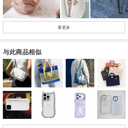
给您最舒适的手感。
手工制造，精雕细琢
我们的钢笔皆为台湾多年经验老师傅手工喷漆、抛磨、组装。
看更多
师傅组装时会反复调校并将防气套调整到适当位置，以确保笔盖密闭
性佳，您可以在盖上笔盖时听到清脆的“喀”一声。
-----------------------------------
与此商品相似
送礼交给我们，我们为您提供以下服务:
▌1.定制化刻字:
刻字流程:
定制化刻字服务: