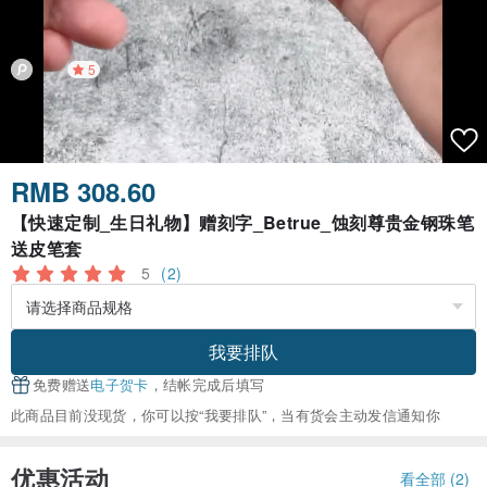
5
RMB 308.60
【快速定制_生日礼物】赠刻字_Betrue_蚀刻尊贵金钢珠笔
送皮笔套
5
(2)
我要排队
免费赠送
电子贺卡
，结帐完成后填写
此商品目前没现货，你可以按“我要排队”，当有货会主动发信通知你
优惠活动
看全部 (2)