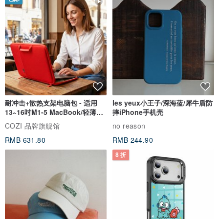
礼盒组赠送一组刻字在钢笔笔盖上（右撇子为笔夹右侧，若左撇子请
告知，可改为笔夹左侧），若需额外增加刻字，一个位置一组字为
180元（最多20个字，若需更多字可私讯讨论），详情请见以下链
接：www.pinkoi.com/product/cYrUBSrX
▌例如:
您选购了钢笔套组，钢笔跟笔套上都希望刻字，扣除原本附赠的一组
刻字，等于增加一组刻字，则为1280+180=元。原价1460，活动折扣
价1450元!
耐冲击+散热支架电脑包 - 适用
les yeux小王子/深海蓝/犀牛盾防
--------------------------------------------------------
13~16吋M1-5 MacBook/轻薄笔
摔iPhone手机壳
电
▌钢笔加购墨水
COZI 品牌旗舰馆
no reason
德国品牌施耐德欧规卡式墨水管 6支装 三色选择：
RMB 631.80
RMB 244.90
www.pinkoi.com/product/BcUQxQUA
8 折
www.pinkoi.com/product/wncvgiBd
一次10支墨水也蛮划算的:
www.pinkoi.com/product/wncvgiBd