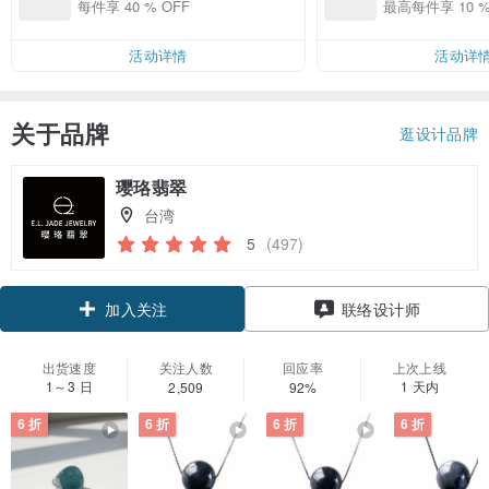
折優惠
每件享 40 % OFF
最高每件享 10 %
活动详情
活动详
关于品牌
逛设计品牌
璎珞翡翠
台湾
5
(497)
领优惠券
联络设计师
加入关注
出货速度
关注人数
回应率
上次上线
1～3 日
1 天内
2,509
92%
6 折
6 折
6 折
6 折