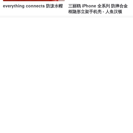
everything connects 防泼水帽
三丽鸥 iPhone 全系列 防摔合金
框隐形立架手机壳 - 人鱼汉顿
no reason
apbs 雅品仕 | 水晶彩钻手机壳
放入购物车
RMB 232.70
RMB 270.32
RMB 337.90
加入收藏
了解品牌
HERE AND THERE. 犀牛盾
la essence 台湾精品 LE-
clear 透明手机壳
9805XLSP 6-7 寸大手机包 防震
耐磨可水洗
no reason
la essence
RMB 313.50
RMB 240.00