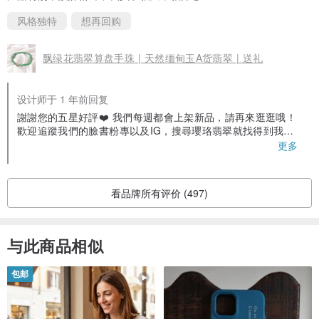
风格独特
想再回购
飘绿花翡翠算盘手珠 | 天然缅甸玉A货翡翠 | 送礼
设计师于 1 年前回复
謝謝您的五星好評❤️ 我們每週都會上架新品，請再來逛逛哦！
歡迎追蹤我們的臉書粉專以及IG，搜尋瓔珞翡翠就找得到我們
囉！ 對於翡翠有相關問題也都可以詢問我們😊
更多
看品牌所有评价 (497)
与此商品相似
包邮