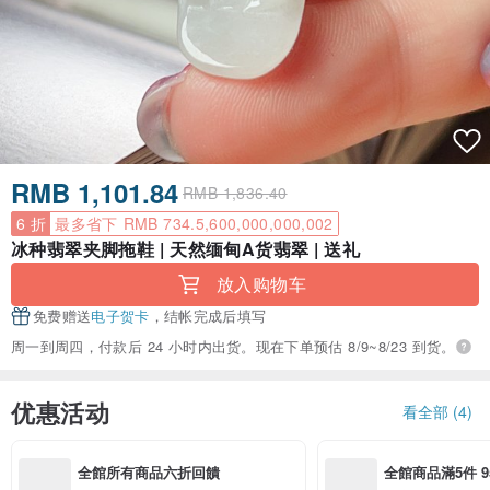
RMB 1,101.84
RMB 1,836.40
6 折
最多省下 RMB 734.5,600,000,000,002
冰种翡翠夹脚拖鞋 | 天然缅甸A货翡翠 | 送礼
放入购物车
免费赠送
电子贺卡
，结帐完成后填写
周一到周四，付款后 24 小时内出货。现在下单预估 8/9~8/23 到货。
优惠活动
看全部 (4)
全館所有商品六折回饋
全館商品滿5件 9