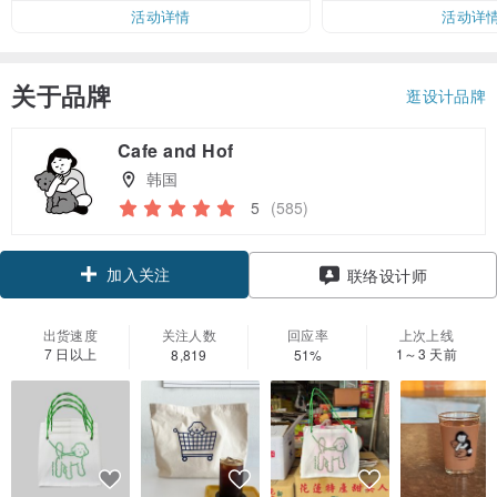
活动详情
活动详
关于品牌
逛设计品牌
Cafe and Hof
韩国
5
(585)
加入关注
联络设计师
出货速度
关注人数
回应率
上次上线
7 日以上
1～3 天前
8,819
51%