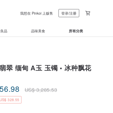
我想在 Pinkoi 上贩售
登录/注册
着良品
品味美食
所有分类
翡翠 缅甸 A玉 玉镯 • 冰种飘花
956.98
US$
3,285.53
S$ 328.55