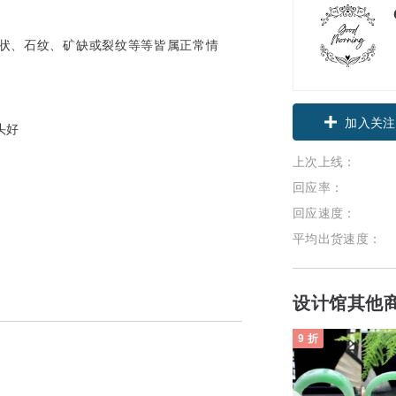
雾状、石纹、矿缺或裂纹等等皆属正常情
加入关注
头好
上次上线：
回应率：
回应速度：
平均出货速度：
设计馆其他
9 折