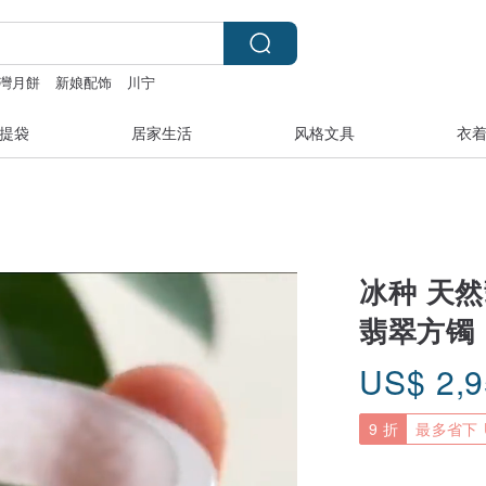
灣月餅
新娘配饰
川宁
dy and the Muscle Academy
提袋
居家生活
风格文具
衣
冰种 天然
翡翠方镯
US$
2,
9 折
最多省下 U