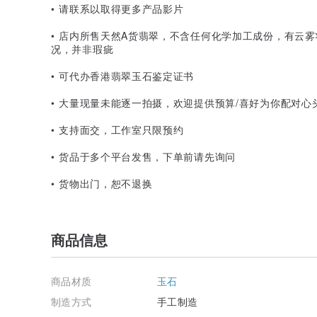
• 请联系以取得更多产品影片
• 店内所售天然A货翡翠，不含任何化学加工成份，有云
况，并非瑕疵
• 可代办香港翡翠玉石鉴定证书
• 大量现量未能逐一拍摄，欢迎提供预算/喜好为你配对心
• 支持面交，工作室只限预约
• 货品于多个平台发售，下单前请先询问
• 货物出门，恕不退换
商品信息
商品材质
玉石
制造方式
手工制造