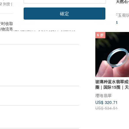
Miss feng天然
2 到货 | 提供追踪
玉手镯
確定
广告
M.I.F玉荷
US$ 356.34
货时收取的金额为准。
与物流寄送天数估算。实际到货日可能因付
6 折
玻璃种蓝水翡翠戒
圈 | 国际15围 | 
翠A货 | 送礼
璎珞翡翠
US$ 320.71
US$ 534.51