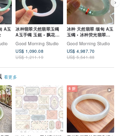
甸 A玉
冰种翡翠天然翡翠玉镯
冰种 天然翡翠 缅甸 A玉
冰种翡翠
金
A玉手镯 玉鈪 • 飘花翡
玉镯 • 冰种荧光翡翠贵
耳坠 耳钉
翠圆镯
妃镯
蓝翡翠耳
udio
Good Morning Studio
Good Morning Studio
Good Mor
US$ 1,090.08
US$ 4,987.70
US$ 408
US$ 1,211.19
US$ 5,541.88
US$ 453
似
看更多
6 折