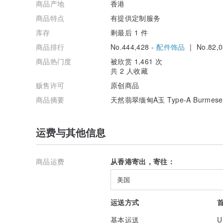
商品产地
香港
商品特点
有提供定制服务
库存
剩最后 1 件
商品排行
No.444,428 -
配件饰品
| No.82,0
商品热门度
被欣赏 1,461 次
共 2 人收藏
贩售许可
原创商品
商品摘要
天然翡翠缅甸A玉 Type-A Burmese J
运费与其他信息
商品运费
从香港寄出，寄往：
美国
运送方式
基本运送
U