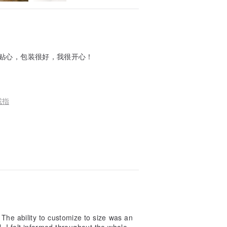
贴心，包装很好，我很开心！
戒指
. The ability to customize to size was an
 I felt informed throughout the whole