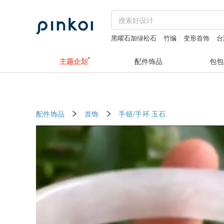
黑曜石加绿松石
竹编
变形首饰
台
Case-Mate AirPods Pro2 哑光黑
Dad
主题企划
配件饰品
包包
配件饰品
首饰
手链/手环
玉石