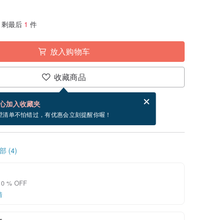
剩最后
1
件
放入购物车
收藏商品
分享，免费帮你寄送电子贺卡。
电子贺卡是什么？
心加入收藏夹
~8/22 到货。
望清单不怕错过，有优惠会立刻提醒你喔！
 (4)
0 % OFF
情