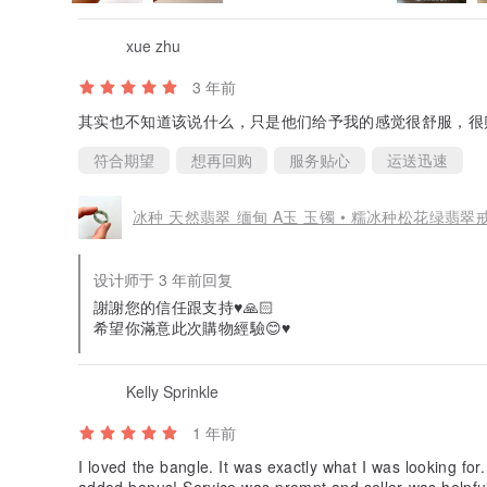
xue zhu
3 年前
其实也不知道该说什么，只是他们给予我的感觉很舒服，很
符合期望
想再回购
服务贴心
运送迅速
冰种 天然翡翠 缅甸 A玉 玉镯 • 糯冰种松花绿翡翠
设计师于 3 年前回复
謝謝您的信任跟支持♥️🙏🏻
希望你滿意此次購物經驗😊♥️
Kelly Sprinkle
1 年前
I loved the bangle. It was exactly what I was looking for
added bonus! Service was prompt and seller was helpful.