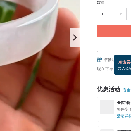
数量
结帐后填写并
点击爱
现在下单预估 8/22
加入欲
优惠活动
看全部
全館9折
每件享 1
活动详