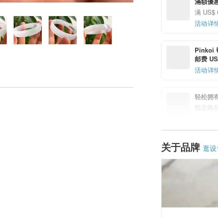
滿額優
满 US$ 
活动详
Pinko
邮费 US$
活动详
轻松拥
指定商
活动详
关于品牌
逛设