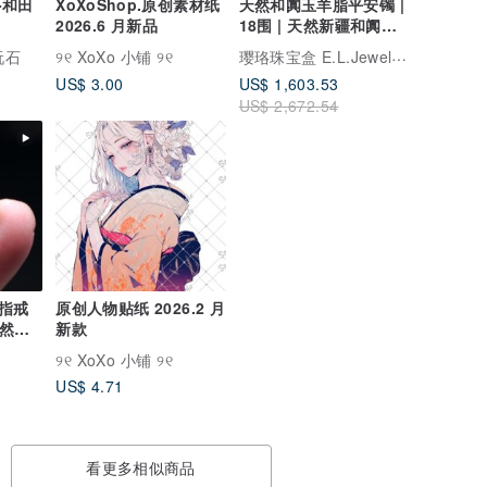
石-和田
XoXoShop.原创素材纸
天然和阗玉羊脂平安镯 |
2026.6 月新品
18围 | 天然新疆和阗玉 |
送礼
璎珞珠宝盒 E.L.Jewelry Box
玩石
୨୧ XoXo 小铺 ୨୧
US$ 3.00
US$ 1,603.53
US$ 2,672.54
指戒
原创人物贴纸 2026.2 月
天然翡
新款
୨୧ XoXo 小铺 ୨୧
US$ 4.71
看更多相似商品