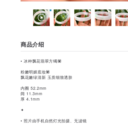
商品介绍
• 冰种飘花翡翠方镯💟
粉嫩明媚底妆💟
飘花嫩绿清新 玉质细致透肤
内圈 52.2mm
阔 11.3mm
厚 4.1mm
✦
• 照片由手机自然灯光拍摄、无滤镜