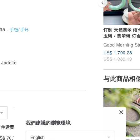
35 -
手链/手环
订制 天然翡翠 缅
玉镯 • 翡翠镯 订
Good Morning St
US$ 1,790.28
US$ 1,989.19
adeite
与此商品相
我們建議的瀏覽環境
首件运费
续件加收
S$ 70.77
US$ 0.00