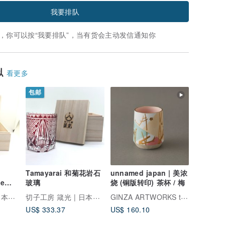
我要排队
，你可以按“我要排队”，当有货会主动发信通知你
似
看更多
包邮
Tamayarai 和菊花岩石
unnamed japan | 美浓
ne
玻璃
烧 (铜版转印) 茶杯 / 梅
切子工房 箴光 | 日本江户手作
切子工房 箴光 | 日本江户手作
GINZA ARTWORKS tokyo
US$ 333.37
US$ 160.10