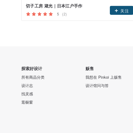
切子工房 箴光 | 日本江户手作
关注
5
(2)
探索好设计
贩售
所有商品分类
我想在 Pinkoi 上贩售
设计志
设计馆问与答
找灵感
逛橱窗