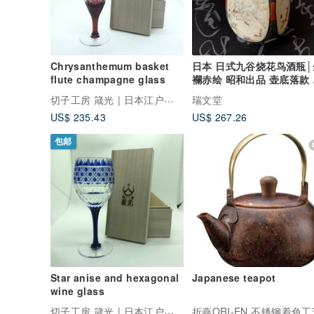
Chrysanthemum basket
日本 日式九谷烧花鸟酒瓶│
flute champagne glass
襴赤绘 昭和出品 壶底落款 
美缤纷
切子工房 箴光 | 日本江户手作
瑞文堂
US$ 235.43
US$ 267.26
包邮
Star anise and hexagonal
Japanese teapot
wine glass
切子工房 箴光 | 日本江户手作
折燕ORI-EN 不锈钢着色工