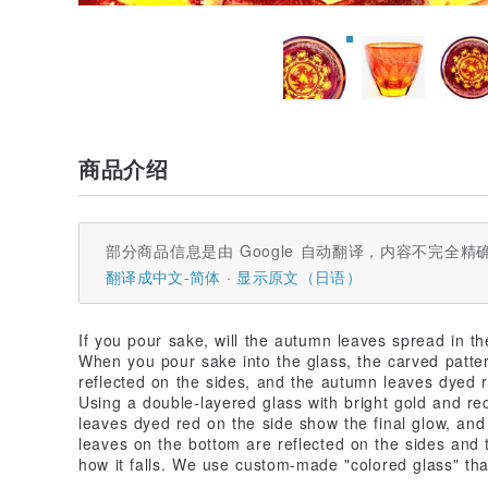
商品介绍
部分商品信息是由 Google 自动翻译，内容不完全精
翻译成中文-简体
显示原文（日语）
If you pour sake, will the autumn leaves spread in th
When you pour sake into the glass, the carved patte
reflected on the sides, and the autumn leaves dyed 
Using a double-layered glass with bright gold and r
leaves dyed red on the side show the final glow, an
leaves on the bottom are reflected on the sides and
how it falls. We use custom-made "colored glass" that