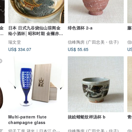
金
日本 日式九谷烧仙山琼阁金
绯色酒杯 2-a
藤
华
绘小酒杯│昭和时期 金襴赤绘
诗意
瑞文堂
信峰陶房 (广田忠美・信子)
信
US$ 334.07
US$ 55.65
US
Multi-pattern flute
抜絵蜻蜓纹样汤杯 b
青
champagne glass
切子工房 箴光 | 日本江户手作
艺
信峰陶房 (广田忠美・信子)
信