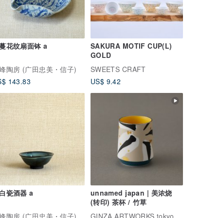
蔓花纹扇面钵 a
SAKURA MOTIF CUP(L)
GOLD
峰陶房 (广田忠美・信子)
SWEETS CRAFT
$ 143.83
US$ 9.42
白瓷酒器 a
unnamed japan | 美浓烧
(转印) 茶杯 / 竹草
峰陶房 (广田忠美・信子)
GINZA ARTWORKS tokyo