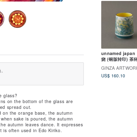
unnamed japan
烧 (铜版转
确。
US$ 160.10
e glass?
rns on the bottom of the glass are
red spread out.
ed on the orange base, the autumn
d when sake is poured, the autumn
 the autumn leaves dance. It expresses
 is often used in Edo Kiriko.