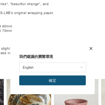
ries", "beautiful change", and
SS-LAB's original wrapping paper.
ht 60mm
ht 75mm
light errors in size and color, and air
ease note.
我們建議的瀏覽環境
確定