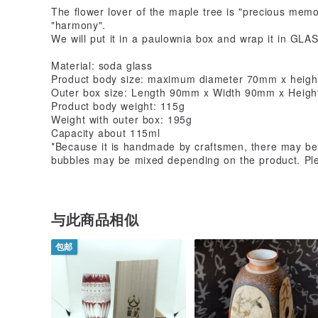
The flower lover of the maple tree is "precious memo
"harmony".
We will put it in a paulownia box and wrap it in GLA
Material: soda glass
Product body size: maximum diameter 70mm x heig
Outer box size: Length 90mm x Width 90mm x Heig
Product body weight: 115g
Weight with outer box: 195g
Capacity about 115ml
*Because it is handmade by craftsmen, there may be s
bubbles may be mixed depending on the product. Pl
与此商品相似
包邮