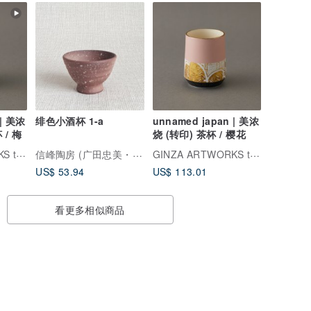
 | 美浓
绯色小酒杯 1-a
unnamed japan | 美浓
印) 茶杯 / 梅
烧 (转印) 茶杯 / 樱花
GINZA ARTWORKS tokyo
信峰陶房 (广田忠美・信子)
GINZA ARTWORKS tokyo
US$ 53.94
US$ 113.01
看更多相似商品