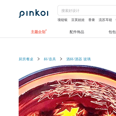
项链银
豆荚娃娃
香膏
流苏耳链
主题企划
配件饰品
包包
厨房餐桌
杯/壶具
酒杯/酒器
玻璃