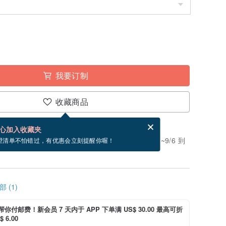
我要订制
收藏商品
分享，免费帮你寄送电子贺卡。
电子贺卡是什么？
心加入收藏夹
。付款后需 7 个工作天制作。现在下单预估 8/19~9/6 到
望清单不怕错过，有优惠会立刻提醒你喔！
 (1)
i 帮你付邮费！新会员 7 天内于 APP 下单满 US$ 30.00 最高可折
 6.00