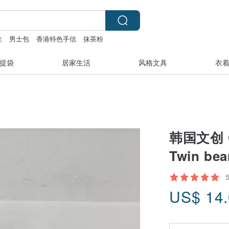
娃
男士包
香港特色手信
抹茶粉
提袋
居家生活
风格文具
衣
韩国文创 Ch
Twin b
US$
14