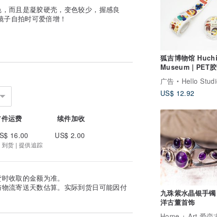
色，而且是凝胶硬壳，变色较少，握感良
镜子自拍时可爱倍增！
狐吉博物馆 Huchi
Museum | PET
广告
Hello Studio 你好
US$ 12.92
首件运费
续件加收
S$ 16.00
US$ 2.00
 到货 | 提供追踪
货时收取的金额为准。
与物流寄送天数估算。实际到货日可能因付
九珠紫水晶银手镯 
洋古董首饰
Home + Art 爱