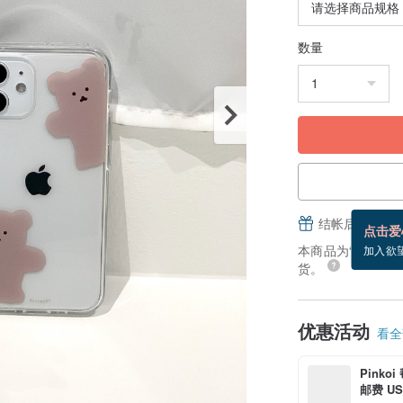
数量
结帐后填写并
点击爱
本商品为“接单订制”
加入欲
货。
优惠活动
看全部
Pinko
邮费 US$