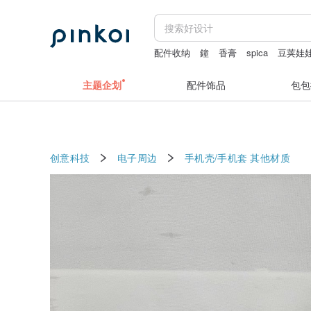
配件收纳
鐘
香膏
spica
豆荚娃
主题企划
配件饰品
包包
创意科技
电子周边
手机壳/手机套
其他材质