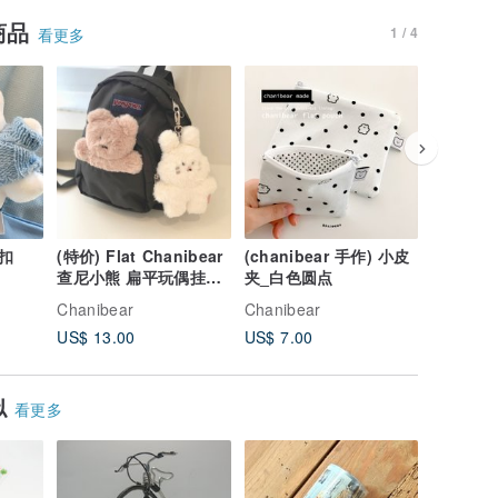
商品
1 / 4
看更多
扣
(特价) Flat Chanibear
(chanibear 手作) 小皮
和纸胶带 
查尼小熊 扁平玩偶挂饰
夹_白色圆点
(2款)
Chanibear
Chanibear
Chanibe
US$ 13.00
US$ 7.00
US$ 4.0
似
看更多