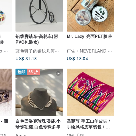
i
铝线脚踏车-高轮车(附
Mr. Lazy 亮面PET胶带
胶带
PVC包装盒)
蓝色狮子的铝线几何空间
工作室
广告
NEVERLAND 森年文创
US$ 31.18
US$ 18.04
包邮
55 折
- 西
白色巴洛克珍珠项链,小
圣诞节 手工山羊皮夹 /
珍珠项链,白色珍珠多串
手绘风格皮革钱包 / 长
皮夹 - 彩色清新蒙古大
恋古物
Aruna
OM 手作