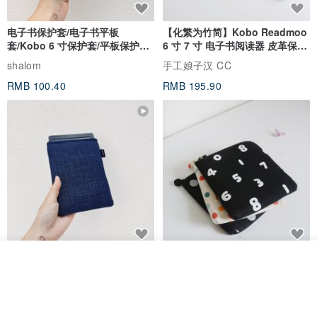
电子书保护套/电子书平板
【化繁为竹简】Kobo Readmoo
套/Kobo 6 寸保护套/平板保护套/
6 寸 7 寸 电子书阅读器 皮革保护
阅读器套
套
shalom
手工娘子汉 CC
RMB 100.40
RMB 195.90
电子书保护套/电子书平板
进口布 HyRead gaze mini 6 寸
看其他商品
套/Kobo 6寸保护套/平板保护套/
定制尺寸保护包 礼物 文艺日系
了解品牌
阅读器套
shalom
虚室手制
RMB 100.40
RMB 20.00