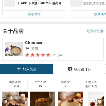
于 APP 下单满 RMB 250 最高可折
指定商品跨境享
邮费 RMB 40
活动详情
活动详
关于品牌
逛设计品牌
Choobsa
英国
5
(4)
加入关注
联络设计师
出货速度
关注人数
回应率
上次上线
一周内
超过 1 周
15
-