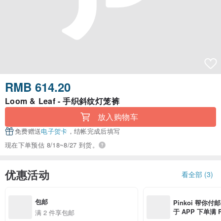
RMB 614.20
Loom & Leaf - 手织斜纹灯笼裤
放入购物车
免费赠送
电子贺卡
，结帐完成后填写
现在下单预估 8/18~8/27 到货。
优惠活动
看全部 (3)
包邮
Pinkoi 帮你付
于 APP 下单满 
满 2 件享包邮
邮费 RMB 40