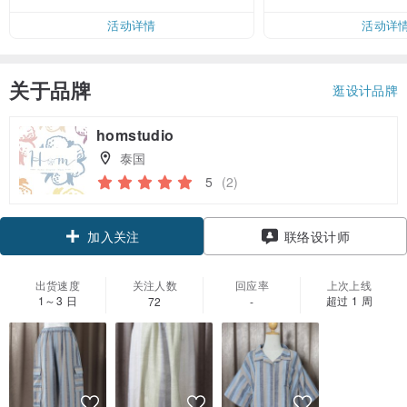
活动详情
活动详
关于品牌
逛设计品牌
homstudio
泰国
5
(2)
加入关注
联络设计师
出货速度
关注人数
回应率
上次上线
1～3 日
超过 1 周
72
-