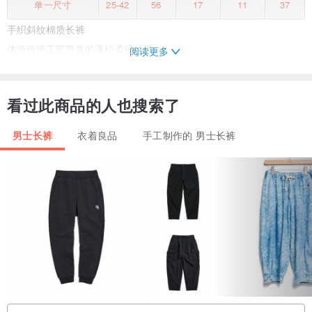
单一尺寸
25-42
56
17
11
37
手织斜纹棉质长裤
体验传统工艺带来的蓬松柔软触感
阅读更多
织布工艺始于手工纺纱，再将纱线织成布匹。
看过此商品的人也搜索了
采用天然染料染色，安心无虞
让布料带有植物染色的天然香气。
男士长裤
衣着良品
手工制作的 男士长裤
由 homstudio 设计师打造独一无二的设计，别具特色。
尺寸：均码
腰围：25-42 英寸
臀围：56 英寸
裤长：37 英寸