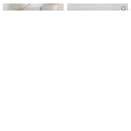
放入购物车
加入收藏
了解品牌
刺绣森林 轻便防水 kobo 电子书
电子书保护套/电子书平板
保护套 客制化礼物 平板电脑包
套/Kobo 6 寸保护套/平板保护套/
阅读器套
虚室手制
shalom
RMB 20.00
RMB 100.40