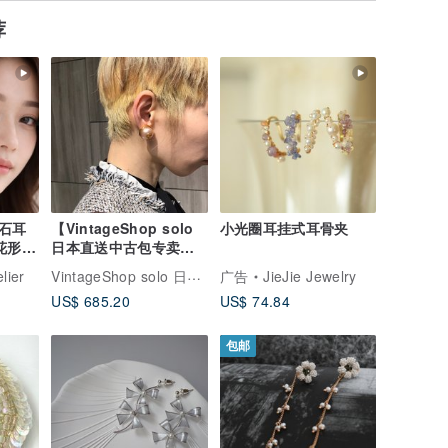
荐
榴石耳
【VintageShop solo
小光圈耳挂式耳骨夹
花形设
日本直送中古包专卖
店】CHANEL 香奈儿 耳
VintageShop solo 日本直送中古包专卖店
elier
广告
JieJie Jewelry
环 粉色×金色 经典双 C
US$ 685.20
US$ 74.84
Logo 珍珠 复古 古董
pveu4d
包邮