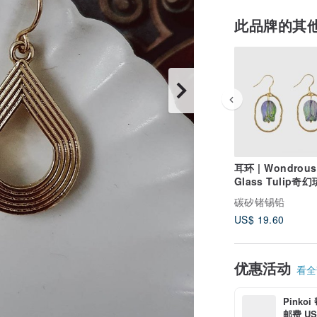
此品牌的其
耳环 | Wondrous
Glass Tulip奇
金香
碳矽锗锡铅
US$ 19.60
优惠活动
看全部
Pinko
邮费 US$