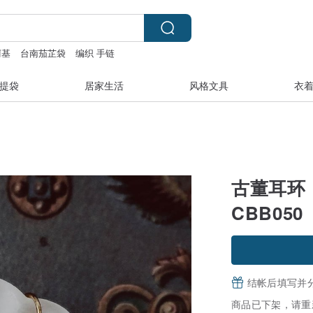
柯基
台南茄芷袋
编织 手链
提袋
居家生活
风格文具
衣
古董耳环 
CBB050
结帐后填写并
商品已下架，请重