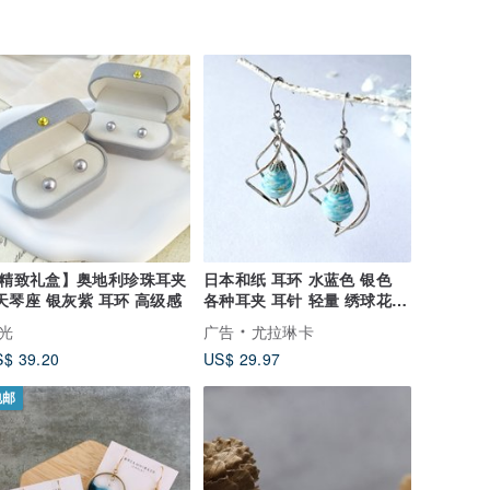
精致礼盒】奥地利珍珠耳夹
日本和纸 耳环 水蓝色 银色
 天琴座 银灰紫 耳环 高级感
各种耳夹 耳针 轻量 绣球花
日本手工
光
广告
尤拉琳卡
$ 39.20
US$ 29.97
包邮