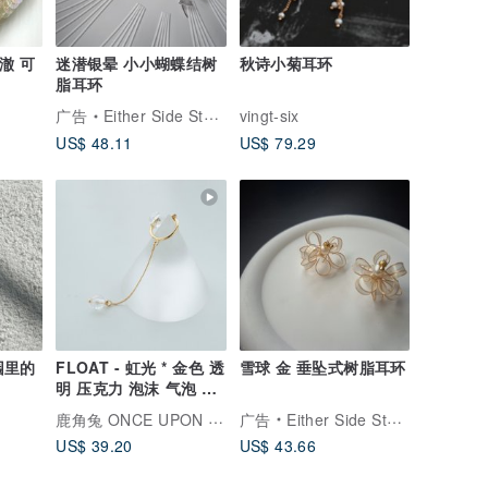
透澈 可
迷潜银晕 小小蝴蝶结树
秋诗小菊耳环
脂耳环
广告
Either Side Store
vingt-six
US$ 48.11
US$ 79.29
花园里的
FLOAT - 虹光 * 金色 透
雪球 金 垂坠式树脂耳环
明 压克力 泡沫 气泡 耳
骨夹
鹿角兔 ONCE UPON A TIME
广告
Either Side Store
US$ 39.20
US$ 43.66