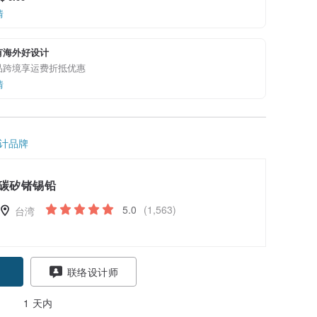
情
有海外好设计
品跨境享运费折抵优惠
情
计品牌
碳矽锗锡铅
5.0
(1,563)
台湾
联络设计师
1 天内