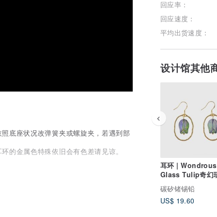
回应率：
回应速度：
平均出货速度：
设计馆其他
依照底座状况改弹簧夹或螺旋夹，若遇到部
耳环的金属色特殊依旧会有色差请见谅。
耳环 | Wondrous
Glass Tulip奇
金香
物品上可能会有经历年代与使用的痕迹，对
碳矽锗锡铅
US$ 19.60