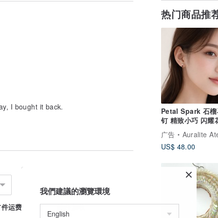
默认为台湾，特此告知避免误会。
热门商品推
, I bought it back.
Petal Spark 石
钉 精致小巧 闪耀
计 日常百搭耳饰
广告
Auralite At
US$ 48.00
我們建議的瀏覽環境
首件运费
续件加收