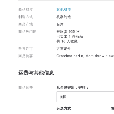
许多老物的产地因年代久远无法得知，Pinkoi系统产地
商品材质
其他材质
Find Us On Instagram : old_mary__
制造方式
机器制造
Follow Us On Facebook : 老马利
商品产地
台湾
商品热门度
被欣赏 925 次
已卖出 1 件商品
共 16 人收藏
贩售许可
古董老件
商品摘要
Grandma had it, Mom threw it away
运费与其他信息
商品运费
从台湾寄出，寄往：
美国
运送方式