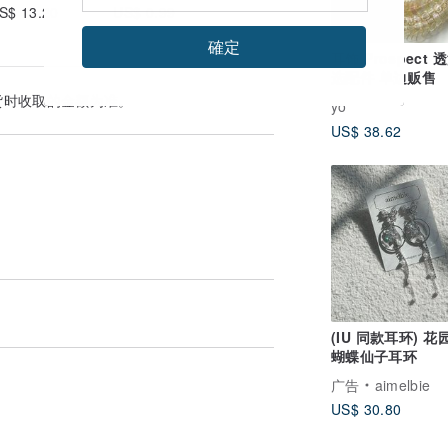
S$ 13.20
US$ 0.99
確定
耳饰 Prospect 
选配件 单边贩售
货时收取的金额为准。
yo
US$ 38.62
(IU 同款耳环) 
蝴蝶仙子耳环
广告
aimelbie
US$ 30.80