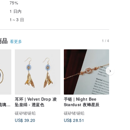
75%
1 日内
1～3 日
商品
1 / 4
看更多
耳环 | Velvet Drop 凌
手链 | Night Bee
夏末限定色
幻琉璃郁
坠皇绢 - 透蓝色
Stardust 夜蜂星辰
香耳环 -
碳矽锗锡铅
碳矽锗锡铅
碳矽锗锡
US$ 39.20
US$ 28.51
US$ 18.