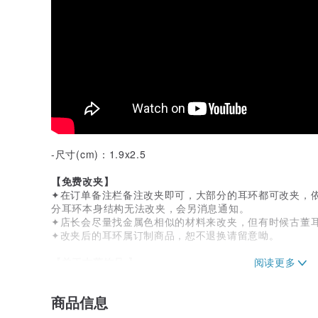
-尺寸(cm)：1.9x2.5
【免费改夹】
✦在订单备注栏备注改夹即可，大部分的耳环都可改夹，
分耳环本身结构无法改夹，会另消息通知。
✦店长会尽量找金属色相似的材料来改夹，但有时候古董
✦改夹后的耳环属订制商品，恕不退换请留意呦。
【关于古董饰品 】
古董饰品都是十年以上的物件，都只有一件，售完不补，
于老物来说都是非常正常的。
商品信息
【古董饰品产地】