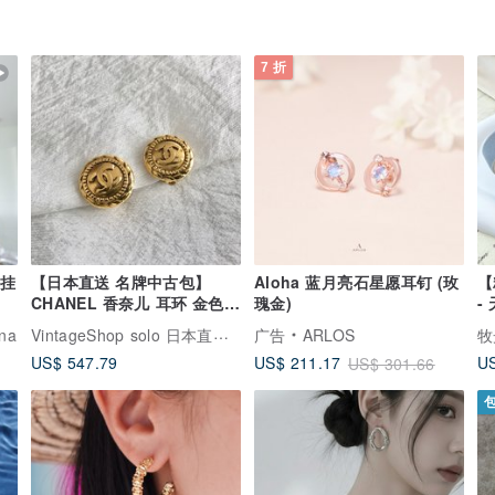
7 折
耳挂
【日本直送 名牌中古包】
Aloha 蓝月亮石星愿耳钉 (玫
【
CHANEL 香奈儿 耳环 金色
瑰金)
-
经典双 C Logo vintage 古
VintageShop solo 日本直送中古包专卖店
ina
广告
ARLOS
牧
董 mmanki
US$ 547.79
US
US$ 211.17
US$ 301.66