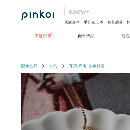
國旗台灣
手机壳 日本
相机腕带
手机壳 日本翻盖
台灣國旗
主题企划
配件饰品
包包
配件饰品
首饰
耳环/耳夹
其他材质