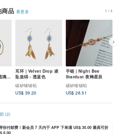
他商品
1 / 4
看更多
耳环 | Velvet Drop 凌
手链 | Night Bee
夏末限定色
幻琉璃郁
坠皇绢 - 透蓝色
Stardust 夜蜂星辰
香耳环 -
碳矽锗锡铅
碳矽锗锡铅
碳矽锗锡
US$ 39.20
US$ 28.51
US$ 18.
 (2)
i 帮你付邮费！新会员 7 天内于 APP 下单满 US$ 30.00 最高可折
 6.00