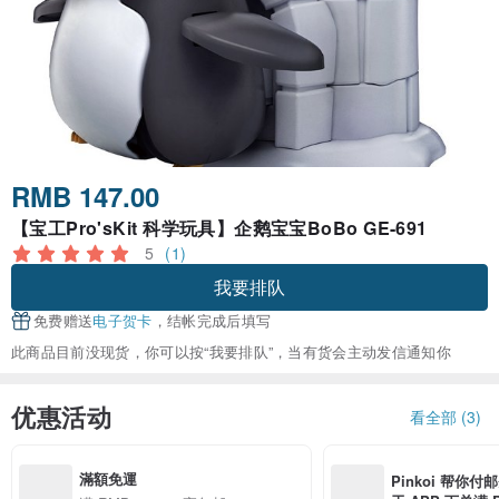
RMB 147.00
【宝工Pro'sKit 科学玩具】企鹅宝宝BoBo GE-691
5
(1)
我要排队
免费赠送
电子贺卡
，结帐完成后填写
此商品目前没现货，你可以按“我要排队”，当有货会主动发信通知你
优惠活动
看全部 (3)
滿額免運
Pinkoi 帮你付