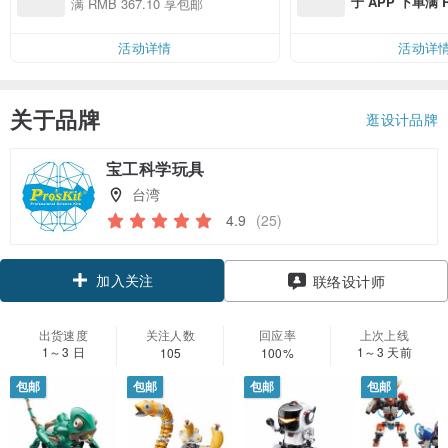
于 APP 下单满 
满 RMB 367.10 享包邮
邮费 RMB 40
活动详情
活动详
关于品牌
逛设计品牌
宝工科学玩具
台湾
4.9
(25)
加入关注
联络设计师
出货速度
关注人数
回应率
上次上线
1～3 日
1～3 天前
105
100%
包邮
包邮
包邮
包邮