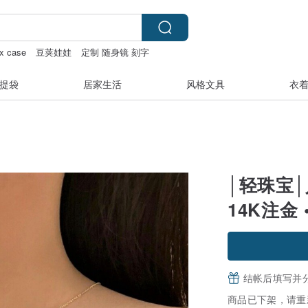
x case
豆荚娃娃
定制 随身镜 刻字
提袋
居家生活
风格文具
衣
│轻珠宝│
14K注金 •
结帐后填写并
商品已下架，请重