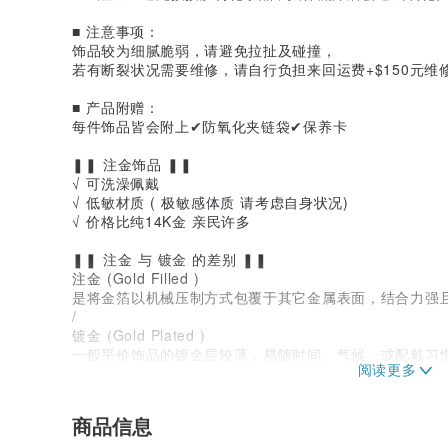
■ 注意事项：
饰品较为细腻脆弱，请避免拉扯及碰撞，
若有断裂状况需要维修，请自行负担来回运费+$150元维
■ 产品附赠：
每件饰品皆会附上✔防氧化夹链袋✔保养卡
❚❚ 注金饰品 ❚❚
√ 可洗澡佩戴
√ 低敏材质 ( 极敏感体质 请考虑自身状况)
√ 价格比纯14K金 亲民许多
❚❚ 注金 与 镀金 的差别 ❚❚
注金 (Gold Filled )
是将金箔以机械压制方式包覆于其它金属表面，结合力强
/
镀金 (Gold Plated )
一般平价饰品的镀金层较薄，易随时间、气候、或配戴习
▾▾送礼包装可另外加购▾▾
商品信息
www.pinkoi.com/product/Xek5Vgra