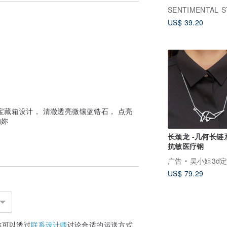
US$ 39.20
宝藏箱设计， 清澈透亮微镶蓝锆石， 点亮
的妳
长颈龙 -几何长链
抗敏医疗钢
广告
吴小姐3d定制
US$ 79.29
你可以透过
联系设计师
讨论合适的运送方式