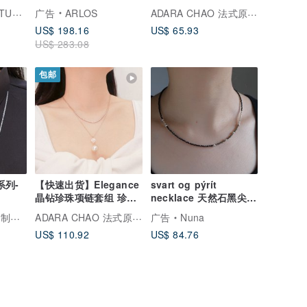
Essential系列 三用项
SENTIMENTAL STUDIO 善感工室
ADARA CHAO 法式原创饰品
广告
ARLOS
链
US$ 198.16
US$ 65.93
US$ 283.08
包邮
系列-
【快速出货】Elegance
svart og pýrít
晶钻珍珠项链套组 珍珠
necklace 天然石黑尖晶
项链 Essential系列
石 黄铁矿 / 纯银 串珠
ADARA CHAO 法式原创饰品
珠宝
广告
Nuna
US$ 110.92
US$ 84.76