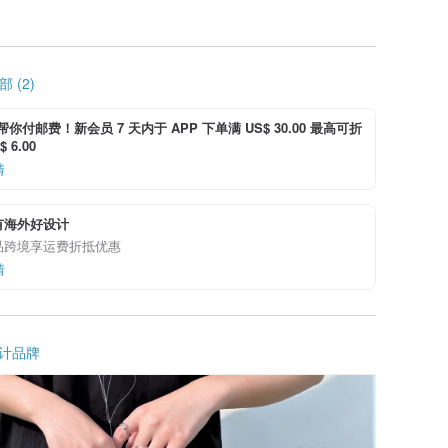
 (2)
i 帮你付邮费！新会员 7 天内于 APP 下单满 US$ 30.00 最高可折
 6.00
情
有海外好设计
品跨境享运费折抵优惠
情
计品牌