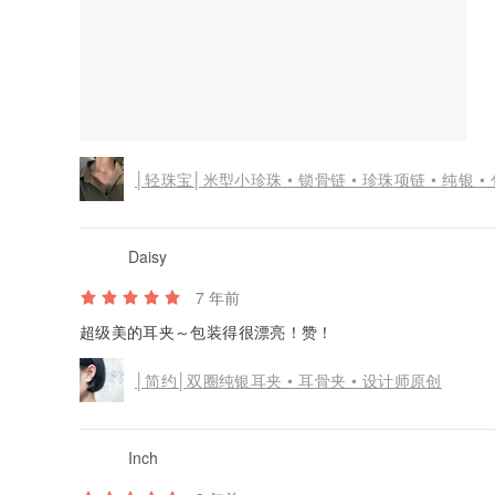
│轻珠宝│米型小珍珠 • 锁骨链 • 珍珠项链 • 纯银 •
Daisy
7 年前
超级美的耳夹～包装得很漂亮！赞！
│简约│双圈纯银耳夹 • 耳骨夹 • 设计师原创
Inch