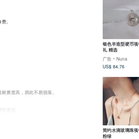
修费。
银色羊造型硬币项
礼 精选
广告
Nuna
US$ 84.76
且耐磨度高，因此不易脱落。
惯而磨损。
简约水滴玻璃珠项
粉绿