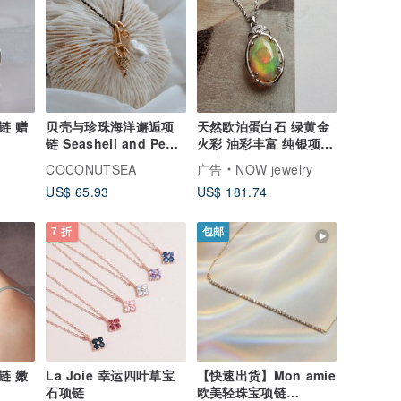
链 赠
贝壳与珍珠海洋邂逅项
天然欧泊蛋白石 绿黄金
链 Seashell and Pearl
火彩 油彩丰富 纯银项链
Necklace
收藏级轻珠宝
COCONUTSEA
广告
NOW jewelry
US$ 65.93
US$ 181.74
7 折
包邮
链 嫩
La Joie 幸运四叶草宝
【快速出货】Mon amie
石项链
欧美轻珠宝项链