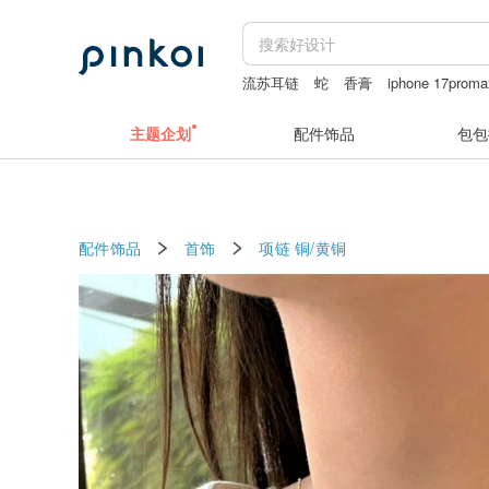
流苏耳链
蛇
香膏
iphone 17proma
black man
鐘
主题企划
配件饰品
包包
配件饰品
首饰
项链
铜/黄铜