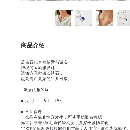
商品介绍
蓝锆石代表着慈爱与诚实，
神秘的宝藏箱设计，
清澈透亮微镶蓝锆石，
点亮周而复始的平凡日常。
_献给优雅的妳
■ 尺 寸： 16寸、18寸
■ 日常保养：
当饰品有氧化情形发生，可使用拭银布擦拭，
亦可以牙膏+软毛刷轻轻刷洗，并擦干预防氧化，
14k注金应避免接接触何化学品，人体流汗后会造成氧化