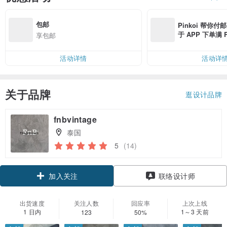
包邮
Pinkoi 帮你付
于 APP 下单满 
享包邮
邮费 RMB 40
活动详情
活动详
关于品牌
逛设计品牌
fnbvintage
泰国
5
(14)
加入关注
联络设计师
出货速度
关注人数
回应率
上次上线
1 日内
1～3 天前
123
50%