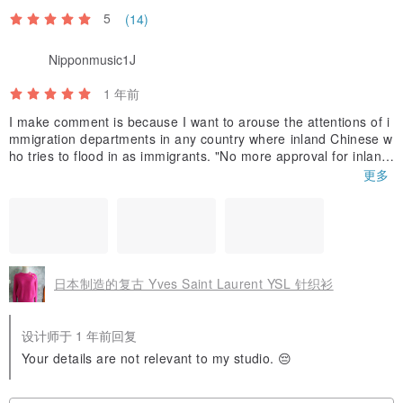
5
(14)
Nipponmusic1J
1 年前
I make comment is because I want to arouse the attentions of i
mmigration departments in any country where inland Chinese w
ho tries to flood in as immigrants. "No more approval for inland
Chinese to be immigrants ". Because they praise that removal o
更多
f original trademarks of the cloths related to patriotism of Chin
a！even though the tailor who finally admitted that the labels ex
isted by themselves ! There is no punishments for them . They
behaved in this way to get illegal fundings and pretending that t
hey got involved into designing and organically creating the clot
hes .the inland Chinese and judges praised this illegal acts. I wi
日本制造的复古 Yves Saint Laurent YSL 针织衫
ll not wear this sweater until suitable labels can be sealed .
设计师于 1 年前回复
Your details are not relevant to my studio. 😔