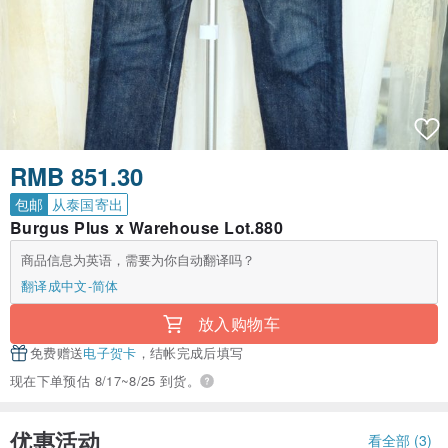
RMB 851.30
包邮
从泰国寄出
Burgus Plus x Warehouse Lot.880
商品信息为英语，需要为你自动翻译吗？
翻译成中文-简体
放入购物车
免费赠送
电子贺卡
，结帐完成后填写
现在下单预估 8/17~8/25 到货。
优惠活动
看全部 (3)