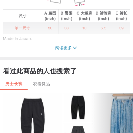
A
腰围
B
臀围
C
大腿宽
D
裤管宽
E
裤长
尺寸
(inch)
(inch)
(inch)
(inch)
(inch)
单一尺寸
30
38
10
6.5
39
Made in Japan.
阅读更多
Condition : Please See Picture For Details.
看过此商品的人也搜索了
男士长裤
衣着良品