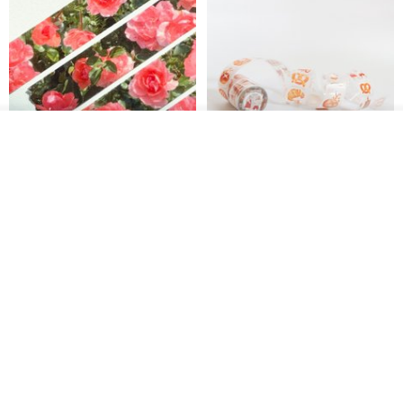
放入购物车
加入收藏
了解品牌
Jardin de France 屏蔽胶带
面包屋日记 Bake Diary | PET胶
带
minuut
Hello Studio 你好工作室
RMB 39.30
RMB 78.40