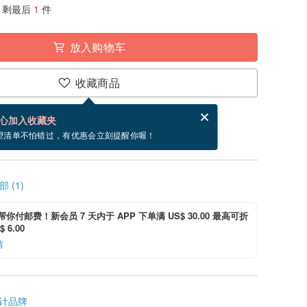
剩最后
1
件
放入购物车
收藏商品
分享，免费帮你寄送电子贺卡。
电子贺卡是什么？
心加入收藏夹
9/2 到货。
望清单不怕错过，有优惠会立刻提醒你喔！
 (1)
i 帮你付邮费！新会员 7 天内于 APP 下单满 US$ 30.00 最高可折
 6.00
情
计品牌