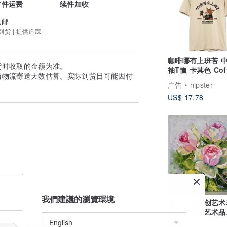
首件运费
续件加收
包邮
到货 | 提供追踪
咖啡哪有上班苦 
货时收取的金额为准。
袖T恤 卡其色 Cof
与物流寄送天数估算。实际到货日可能因付
物工作职场快速出
广告
hipster
US$ 17.78
我們建議的瀏覽環境
花卉油画原创艺术
墙艺术花卉艺术品
20*20cm。
AboutART