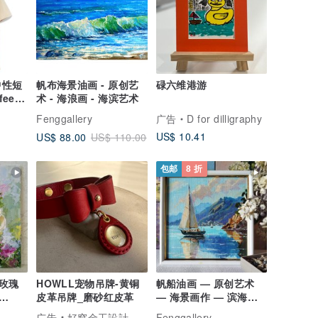
中性短
帆布海景油画 - 原创艺
碌六维港游
fee礼
术 - 海浪画 - 海滨艺术
货
Fenggallery
广告
D for dilligraphy
US$ 10.41
US$ 88.00
US$ 110.00
包邮
8 折
玫瑰
HOWLL宠物吊牌-黄铜
帆船油画 — 原创艺术
皮革吊牌_磨砂红皮革
— 海景画作 — 滨海艺
术
广告
好窩金工設計
Fenggallery