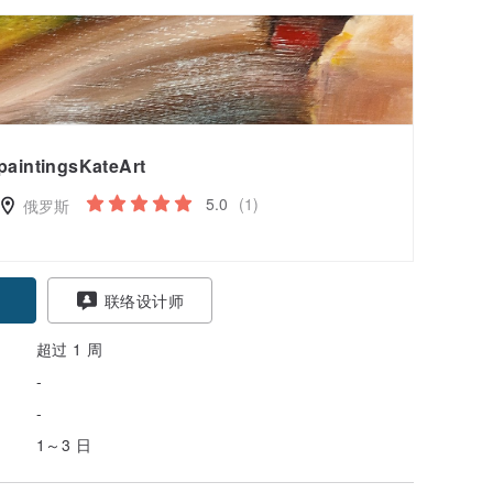
paintingsKateArt
5.0
(1)
俄罗斯
联络设计师
超过 1 周
-
-
1～3 日