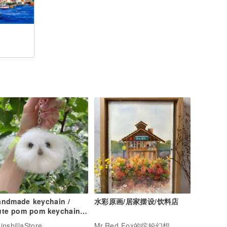
andmade keychain /
水彩原画/居家摆设/饮料店
te pom pom keychain /
g charm / Rabbit fur
inshillaStore
Mr.Red Fox的缤纷幻想