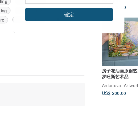
ting
abstract art
US$ 100.00
ting
painted jugs
確定
are
small picture
still life
包邮
房子花油画原创艺
罗旺斯艺术品
Antonova_Artwor
US$ 200.00