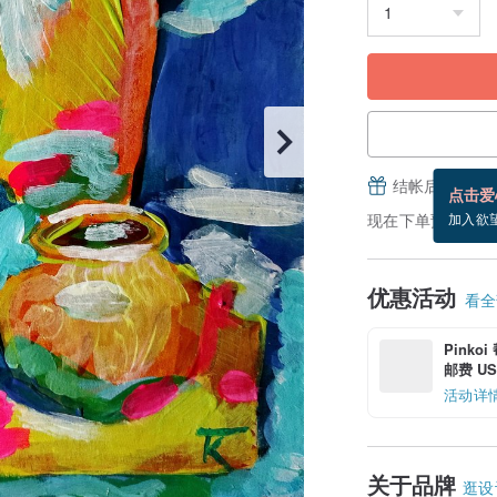
结帐后填写并
点击爱
现在下单预估 9/1~
加入欲
优惠活动
看全部
Pinko
邮费 US$
活动详
关于品牌
逛设