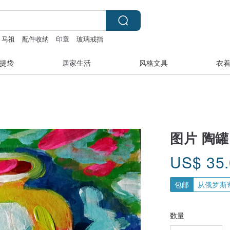
马祖
配件收纳
印章
玻璃戒指
提袋
居家生活
风格文具
衣
图片 陶罐
US$
35
包邮
从俄罗斯
数量