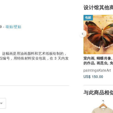
设计馆其他
包邮
9 -
墙贴/壁贴
 这幅画是用油画颜料和艺术纸板绘制的，
的跟踪编号，用特殊材料安全包装，在 3 天内发
室内画, 蝴蝶肖像,
的作品, 画昆虫, 
货, 墙面装饰
paintingsKateArt
US$ 150.00
与此商品相