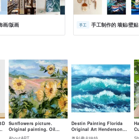
饰画/版画
手工制作的 墙贴/壁贴
手工
3D
Sunflowers picture.
Destin Painting Florida
H
Original painting. Oil
Original Art Henderson
Cu
painting. Painting with
Beach Wall Art Sunshine
Ba
AboutART
奥利弗卡纳特
Sh