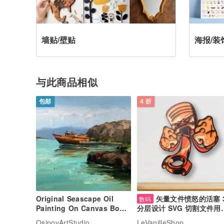
墙贴/壁贴
海报/装
与此商品相似
包邮
4 折
Original Seascape Oil
矢量文件愤怒的活塞 
数码
Painting On Canvas Boat
分层设计 SVG 切割文件用于
Landscape Blue Textured
Cricut
OsipovArtStudio
LeVanilleShop