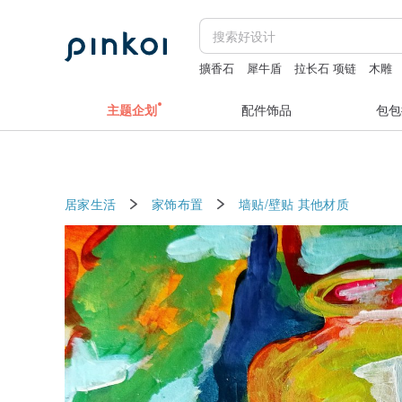
擴香石
犀牛盾
拉长石 项链
木雕
主题企划
配件饰品
包包
居家生活
家饰布置
墙贴/壁贴
其他材质