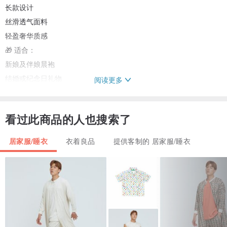
长款设计
丝滑透气面料
轻盈奢华质感
🎁 适合：
新娘及伴娘晨袍
结婚或纪念日礼物
阅读更多
奢华家居服
自我护理与慢生活
看过此商品的人也搜索了
居家服/睡衣
衣着良品
提供客制的 居家服/睡衣