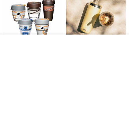
我要订制
加入收藏
了解品牌
澳洲 KeepCup 星际大战系列随
SIGG Helia 保温吸管杯 600ml -
行杯 /多款可选
奶油卡士达
keepcup
SIGG Taiwan (授权总代理)
RMB 122.20
RMB 127.16
RMB 289.00
45 折
7 折