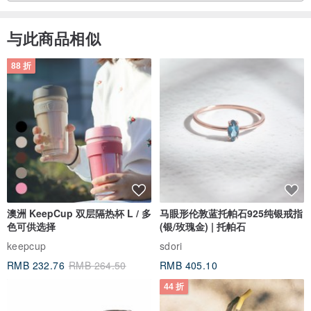
与此商品相似
88 折
澳洲 KeepCup 双层隔热杯 L / 多
马眼形伦敦蓝托帕石925纯银戒指
色可供选择
(银/玫瑰金) | 托帕石
keepcup
sdori
RMB 232.76
RMB 264.50
RMB 405.10
44 折