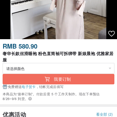
RMB 580.90
奢华长款丝滑睡袍 粉色直筒袖可拆绑带 新娘晨袍 优雅家居
服
我要订制
免费赠送
电子贺卡
，结帐完成后填写
本商品为“接单订制”。付款后需 5 个工作天制作。现在下单预估
8/26~9/6 到货。
优惠活动
看全部 (2)