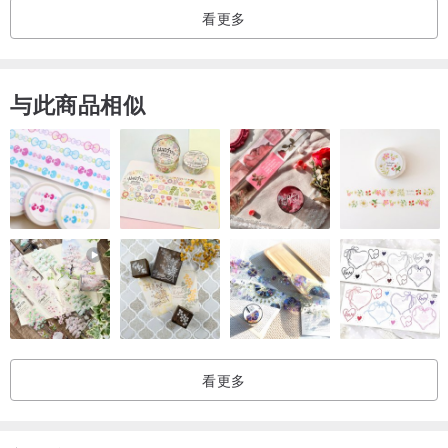
看更多
心理准备！
✿ 售后问题
遇到让人生气的问题时，比如包裹破损、错发、漏发等，请第一时间
与此商品相似
联系设计师，一定会协助解决那些不愉快的问题！
- - - - - - - - - - - - - - - - - - - - - - - - - - - - - - - - - - - - - - - - - - - - - -
保养说明
“真花不可能永远不褪色，科学保养可以帮助首饰延长使用期限”
✿ 含天然真花
避免长时间阳光直射，否则会导致植物褪色速度加快；
✿ 含捷克珠、玻璃珠、珍珠
避免与硬物强力碰撞或重摔，否则可能导致刮痕或破损；
✿ 含金属配件（14K包金、S925银等）
受存放环境等因素影响存在氧化变色的可能性，但通过使用首饰专用
看更多
氧化处理剂（擦银布、擦银粉等）可恢复光泽；
✿ 含合金配件
避免接触水，洗澡时不建议佩戴，否则会导致氧化变色速度加快；