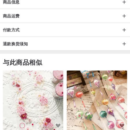
商品信息
避免接触化学制品（香水、强酸强碱等），否则可能会导致腐蚀或损
坏；
商品运费
*通用说明
付款方式
手工制品均应避免强力挤压、碰撞、摩擦、拉扯、烧灼；
长期不使用时，请放置于阴凉、干燥、干净的环境中密封储存。
退款换货须知
与此商品相似