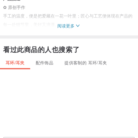
✿ 原创手作
手工的温度，便是把爱藏在一花一叶里；匠心与工艺便体现在产品的
每一处细节里，美好又浪漫。
阅读更多
✿ 进口花材
放入真实花材，保证每一朵花都是完整无损的；被透明的外层包裹，
看过此商品的人也搜索了
使植物脉络感更加清晰可见，因此每朵都是精挑细选出来的。
✿ 小众高级感
耳环/耳夹
配件饰品
提供客制的 耳环/耳夹
UV胶制作工艺结合真实植物体现高级通透质感，打造其他任何材料都
无法替代的氛围感。
✿ 优质的配件
正因每款产品都需要投入大量的时间，因此在配件选择上会使用更好
的材料，延长产品使用寿命。
- - - - - - - - - - - - - - - - - - - - - - - - - - - - - - - - - - - - - - - - - - - - - -
敬请留意
✿ 无百分百完美
无法让每一朵花都保持一致的颜色及开成一样的大小，需要提前做好