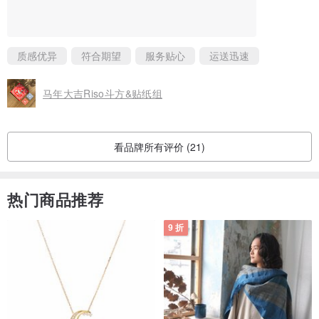
质感优异
符合期望
服务贴心
运送迅速
马年大吉Riso斗方&贴纸组
看品牌所有评价 (21)
热门商品推荐
9 折