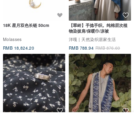
18K 星月双色长链 50cm
【翠岭】手捻手织。纯棉层次植
物染披肩/保暖巾/凉被
Molasses
洋嘎 | 天然染织居家生活
RMB 18,824.20
RMB 788.94
RMB 876.60
香港银色伍毫硬币戒指
【水岸】手织纯棉蓝染/伊卡织饰
看其他商品
了解品牌
巾/空调保暖披肩