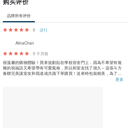
购买评价
品牌所有评价
5
(21)
AlinaChan
5 个月前
很溫馨的購物體驗！買來規劃貼在學校宿舍門上，因為不希望有複
雜的祝福語又希望帶有可愛風格，所以和室友找了很久～這張斗方
春聯完美讓室友和我達成共識下單購買！送來時包裝精美，為了避
免折到，店家有先用透明袋將斗方春聯和兩張紅藍的貼紙一同裝
更多
好，再貼在厚紙板上～開箱時還有在厚紙板上發現店家的新春祝福
留言❤️超感動！也祝店家新年快樂！