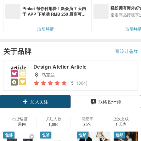
轻松拥有海外好
Pinkoi 帮你付邮费！新会员 7 天内
于 APP 下单满 RMB 250 最高可折
指定商品跨境享
邮费 RMB 40
活动详情
活动详
关于品牌
逛设计品牌
Design Atelier Article
乌克兰
5
(304)
领优惠券
联络设计师
加入关注
出货速度
关注人数
回应率
上次上线
一周内
1 天内
1,096
85%
包邮
包邮
包邮
包邮