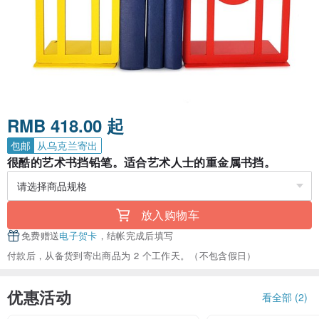
RMB 418.00 起
包邮
从乌克兰寄出
很酷的艺术书挡铅笔。适合艺术人士的重金属书挡。
放入购物车
免费赠送
电子贺卡
，结帐完成后填写
付款后，从备货到寄出商品为 2 个工作天。（不包含假日）
优惠活动
看全部 (2)