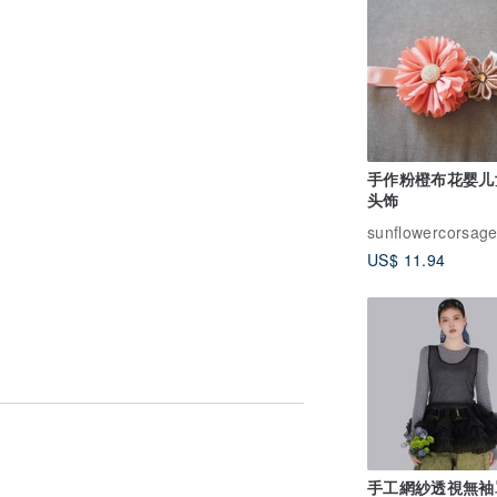
。
手作粉橙布花婴儿
头饰
sunflowercorsag
US$ 11.94
手工網紗透視無袖