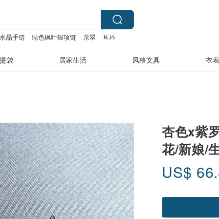
水晶手链
绿色枫叶银项链
亲翠
耳环
提袋
居家生活
风格文具
衣
杏色x紫罗
花/新娘/
US$
66