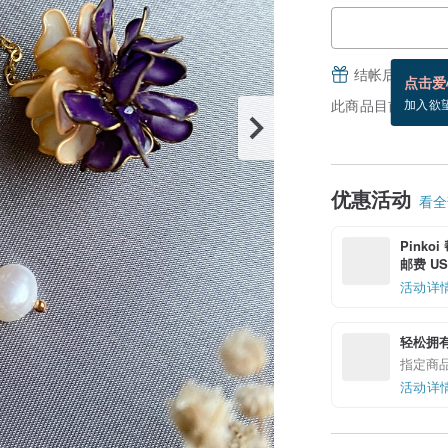
结帐后填写并
点击爱
此商品目前没现货
加入欲
优惠活动
看全部
Pinko
邮费 US$
活动详
轻松拥
指定商
活动详