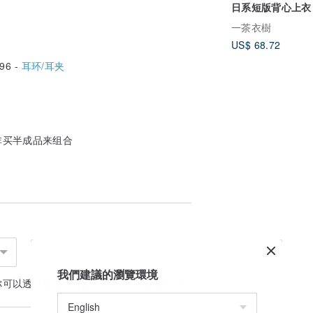
日系短版背心上衣
一茶衣樹
US$ 68.72
96 -
耳环/耳夹
非买半成品来组合
我們建議的瀏覽環境
你可以透过
联系设计师
讨论合适的运送方式