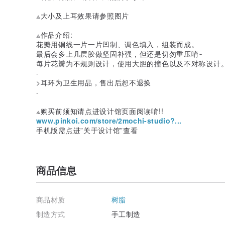
⟁大小及上耳效果请参照图片
⟁作品介绍:
花瓣用铜线一片一片凹制、调色填入，组装而成。
最后会多上几层胶做坚固补强，但还是切勿重压唷~
每片花瓣为不规则设计，使用大胆的撞色以及不对称设计
-
>耳环为卫生用品，售出后恕不退换
-
⟁购买前须知请点进设计馆页面阅读唷!!
www.pinkoi.com/store/2mochi-studio?...
手机版需点进”关于设计馆”查看
商品信息
商品材质
树脂
制造方式
手工制造