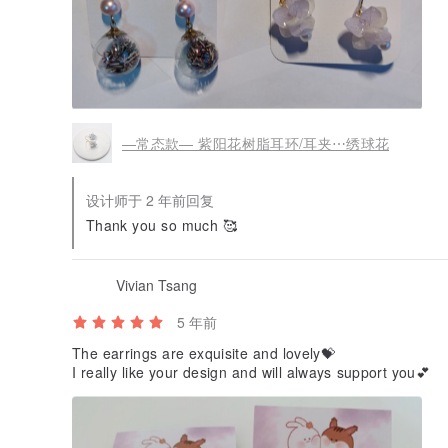
—常态款— 紫阳花树脂耳环/耳夹⋯绣球花
设计师于 2 年前回复
Thank you so much 🥰
Vivian Tsang
5 年前
The earrings are exquisite and lovely💝
I really like your design and will always support you💕