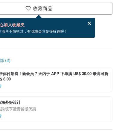
收藏商品
分享，免费帮你寄送电子贺卡。
电子贺卡是什么？
心加入收藏夹
，你可以按“我要排队”，当有货会主动发信通知你
望清单不怕错过，有优惠会立刻提醒你喔！
 (2)
i 帮你付邮费！新会员 7 天内于 APP 下单满 US$ 30.00 最高可折
 6.00
情
有海外好设计
品跨境享运费折抵优惠
情