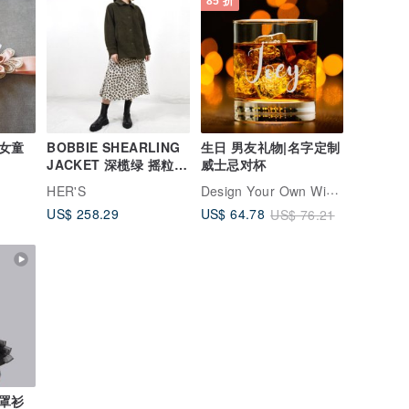
85 折
女童
BOBBIE SHEARLING
生日 男友礼物|名字定制
JACKET 深榄绿 摇粒绒
威士忌对杯
羊羔毛 保暖外套
Design Your Own Wine 香港酒瓶雕刻礼品专门店
e
HER'S
US$ 258.29
US$ 64.78
US$ 76.21
罩衫