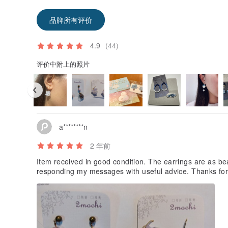
品牌所有评价
4.9
(44)
评价中附上的照片
a********n
2 年前
Item received in good condition. The earrings are as beaut
responding my messages with useful advice. Thanks for th