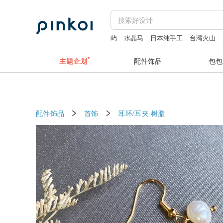
屿
水晶马
日本纯手工
台湾火山
主题企划
配件饰品
包包
配件饰品
首饰
耳环/耳夹
树脂