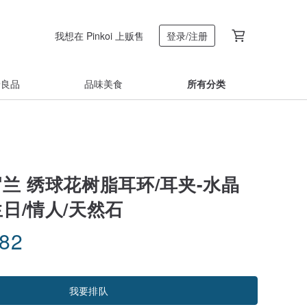
我想在 Pinkoi 上贩售
登录/注册
着良品
品味美食
所有分类
兰 绣球花树脂耳环/耳夹-水晶
生日/情人/天然石
.82
我要排队