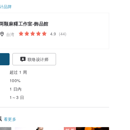
计品牌
两颗麻糬工作室-飾品館
4.9
(44)
台湾
联络设计师
超过 1 周
100%
1 日内
1～3 日
似
看更多