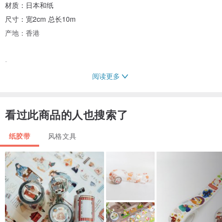
材质：日本和纸
尺寸：宽2cm 总长10m
产地：香港
-
阅读更多
货品以香港邮政平邮寄出，香港地区以外以香港邮政空邮寄出
快捷运送为香港邮政挂号 / 空邮挂号，如有其他特别要求请留言提问
看过此商品的人也搜索了
(买家须承担平邮邮寄之风险，我们不会处理任何寄失的邮件，如不放
心请尽量选择挂号)
纸胶带
风格文具