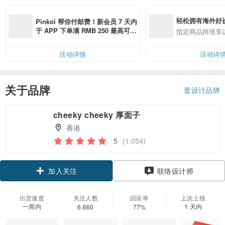
轻松拥有海外好
Pinkoi 帮你付邮费！新会员 7 天内
于 APP 下单满 RMB 250 最高可折
指定商品跨境享
邮费 RMB 40
活动详情
活动详
关于品牌
逛设计品牌
cheeky cheeky 厚面子
香港
5
(1,054)
加入关注
联络设计师
出货速度
关注人数
回应率
上次上线
一周内
1 天内
6,660
77%