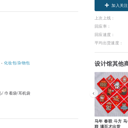
加入关注
上次上线：
回应率：
回应速度：
平均出货速度：
设计馆其他
 -
化妆包/杂物包
/ 巾着袋/耳机袋
马年 春联 斗方 
联 满百才出货