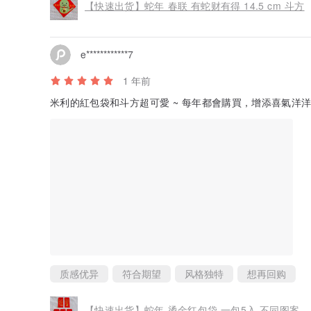
【快速出货】蛇年 春联 有蛇财有得 14.5 cm 斗方
e************7
1 年前
米利的紅包袋和斗方超可愛 ~ 每年都會購買，增添喜氣洋洋
质感优异
符合期望
风格独特
想再回购
【快速出货】蛇年 烫金红包袋 一包5入 不同图案