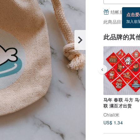
结帐后填写并
点击爱
此商品目前没现货
加入欲
此品牌的其
马年 春联 斗方 
联 满百才出货
Chiali米
US$ 1.34