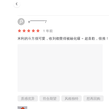
e************7
1 年前
米利的斗方很可愛，收到都覺得被融化囉 ~ 超喜歡，很推
质感优异
符合期望
风格独特
想再回购