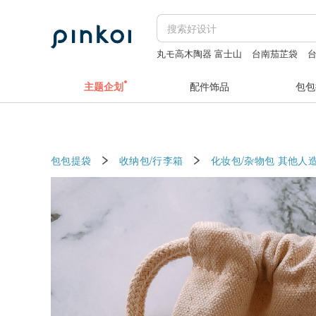
丸モ高木陶器 富士山
台南茄芷袋
台
茄芷袋彩虹配色织带
富士杯
手机挂
主题企划
配件饰品
包包
包包提袋
收纳包/行李箱
化妆包/杂物包
其他人