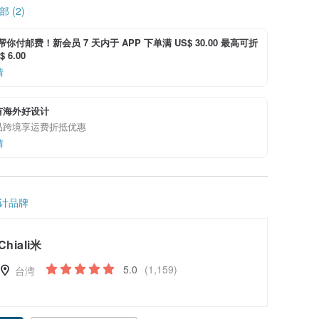
 (2)
i 帮你付邮费！新会员 7 天内于 APP 下单满 US$ 30.00 最高可折
 6.00
情
有海外好设计
品跨境享运费折抵优惠
情
计品牌
Chiali米
5.0
(1,159)
台湾