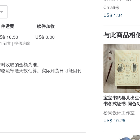
Chiali米
US$ 1.34
首件运费
续件加收
与此商品相
S$ 16.50
US$ 0.00
1 到货 | 提供追踪
货时收取的金额为准。
与物流寄送天数估算。实际到货日可能因付
宝宝书约婴儿出生
书各式证书-同色3
组 快速出货
松果设计工作室
US$ 10.25