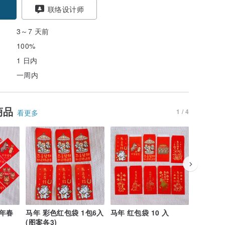
联络设计师
3～7 天前
100%
1 日内
一周内
商品
1 / 4
看更多
马年春
马年 彩色红包袋 1包6入
马年 红包袋 10 入
马年 烫金
(图案各3)
入 (包含