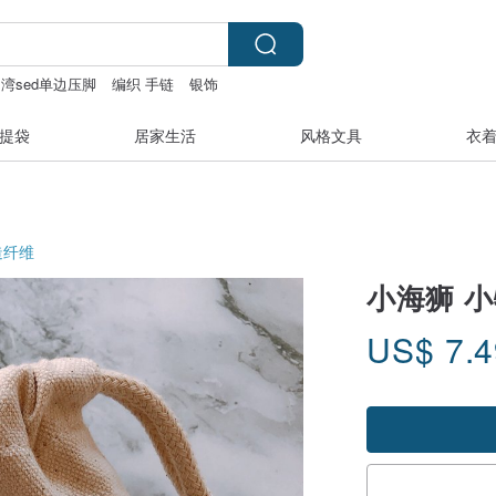
湾sed单边压脚
编织 手链
银饰
绳
提袋
居家生活
风格文具
衣
造纤维
小海狮 小
US$
7.