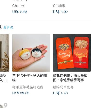
Chiali米
Chiali米
Chiali米
US$ 2.68
US$ 3.92
US$ 3.9
似
看更多
证明
羊毛毡手作－秋天的喵
婚礼红包袋 / 满天星插
入一
喵
图 / 亲笔手绘手写字
宅羊屋羊毛毡制造所
植绘乌白乱皂
US$ 39.65
US$ 4.46