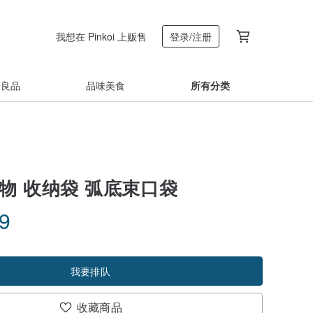
我想在 Pinkoi 上贩售
登录/注册
着良品
品味美食
所有分类
物 收纳袋 弧底束口袋
49
我要排队
收藏商品