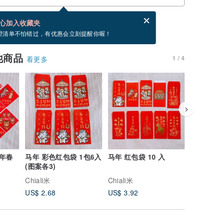
分享，免费帮你寄送电子贺卡。
电子贺卡是什么？
心加入收藏夹
，你可以按“我要排队”，当有货会主动发信通知你
望清单不怕错过，有优惠会立刻提醒你喔！
他商品
1 / 4
看更多
马年春
马年 彩色红包袋 1包6入
马年 红包袋 10 入
马年 烫金
(图案各3)
入 (包含
Chiali米
Chiali米
Chiali米
US$ 2.68
US$ 3.92
US$ 3.9