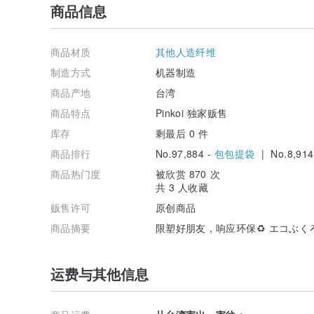
商品信息
商品材质
其他人造纤维
制造方式
机器制造
商品产地
台湾
商品特点
Pinkoi 独家贩售
库存
剩最后 0 件
商品排行
No.97,884 -
包包提袋
| No.8,914
商品热门度
被欣赏 870 次
共 3 人收藏
贩售许可
原创商品
商品摘要
限塑好朋友，响应环保♻️ エコぶくろ
运费与其他信息