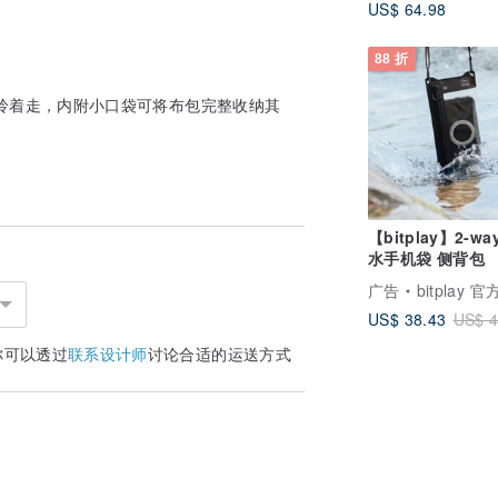
US$ 64.98
88 折
拎着走，内附小口袋可将布包完整收纳其
【bitplay】2-w
水手机袋 侧背包
广告
bitplay 
US$ 38.43
US$ 4
你可以透过
联系设计师
讨论合适的运送方式