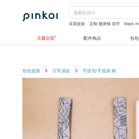
豆荚娃娃
定制 随身镜 刻字
black m
香膏
主题企划
配件饰品
包包
包包提袋
日常袋款
手提包/手提袋
棉