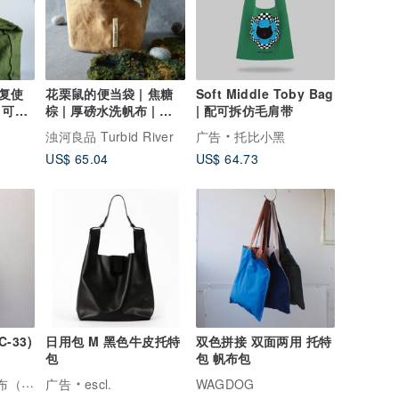
复使
花栗鼠的便当袋 | 焦糖
Soft Middle Toby Bag
 可持
棕 | 厚磅水洗帆布 | 手
| 配可拆仿毛肩带
，环
提 野餐袋
浊河良品 Turbid River
广告
托比小黑
US$ 65.04
US$ 64.73
-33)
日用包 M 黑色牛皮托特
双色拼接 双面两用 托特
包
包 帆布包
V.D.L.C.｜仓敷帆布（こまのぐ）
广告
escl.
WAGDOG