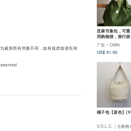
亚麻市集包，可重
用购物袋，旅行袋
续，大容量托特包
广告
OWN
保袋
因为裁剪而有些微不同，如有疑虑烦请先询
US$ 51.00
Reserved
桶子包【原色】(VC