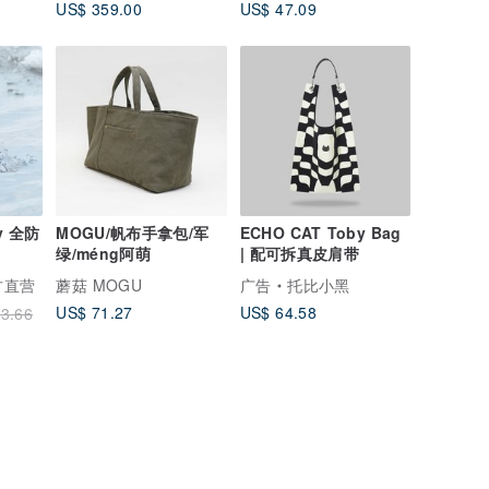
US$ 359.00
US$ 47.09
ay 全防
MOGU/帆布手拿包/军
ECHO CAT Toby Bag
绿/méng阿萌
| 配可拆真皮肩带
官方直营
蘑菇 MOGU
广告
托比小黑
US$ 71.27
US$ 64.58
3.66