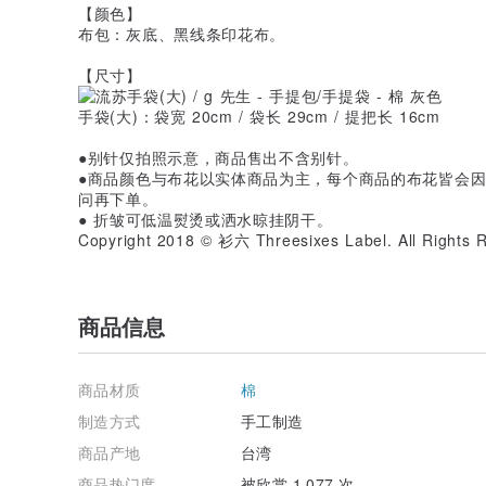
【颜色】
布包：灰底、黑线条印花布。
【尺寸】
手袋(大)：袋宽 20cm / 袋长 29cm / 提把长 16cm
●别针仅拍照示意，商品售出不含别针。
●商品颜色与布花以实体商品为主，每个商品的布花皆会
问再下单。
● 折皱可低温熨烫或洒水晾挂阴干。
Copyright 2018 © 衫六 Threesixes Label. All Rights 
商品信息
商品材质
棉
制造方式
手工制造
商品产地
台湾
商品热门度
被欣赏 1,077 次