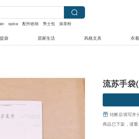
an
spica
配件收纳
男士包
抹茶粉
提袋
居家生活
风格文具
衣
流苏手袋(大
结帐后填写并
商品已下架，请重