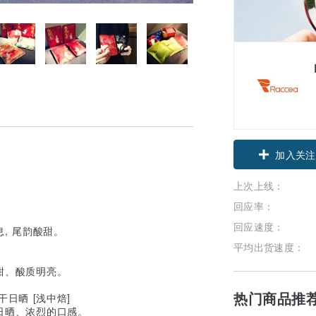
加入关注
上次上线：
回应率：
回应速度：
, 尾韵酸甜。
平均出货速度：
甜、酸质明亮。
热门商品推
慢干日晒 [浅中焙]
日晒、浓烈的口感。