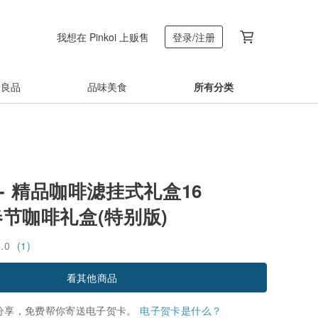
我想在 Pinkoi 上贩售
登录/注册
着良品
品味美食
所有分类
- 精品咖啡滤挂式礼盒16
3春节咖啡礼盒(特别版)
5.0
(1)
看其他商品
分享，免费帮你寄送电子贺卡。
电子贺卡是什么？