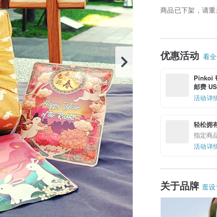
商品已下架，请重
优惠活动
看全部
Pinko
邮费 US$
活动详
轻松拥
指定商
活动详
关于品牌
逛设