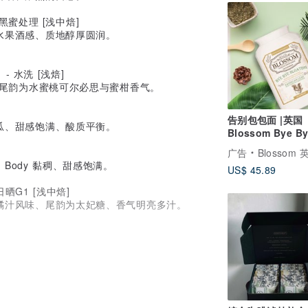
黑蜜处理 [浅中焙]
、水果酒感、质地醇厚圆润。
- 水洗 [浅焙]
、尾韵为水蜜桃可尔必思与蜜柑香气。
告别包包面 |英国
木瓜、甜感饱满、酸质平衡。
Blossom Bye B
Bloating 90粒
广告
Blossom 英国女士专
Body 黏稠、甜感饱满。
US$ 45.89
日晒G1 [浅中焙]
与橘汁风味、尾韵为太妃糖、香气明亮多汁。