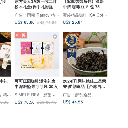
16
东方美人3A级一芯二叶
【冠军烘焙系列】浅焙
松木礼盒(伴手礼附提袋)
中焙 咖啡豆 2 包 75 折
伴手礼
4 包 5 折 咖啡
翌莎精品咖啡 ISA Coffee & Co.
广告
雨曦 Raincy 精品台湾茶
US$ 25.84
US$ 65.86
US$ 74.84
88 折
木礼
可可庄园咖啡浸泡礼盒
2024ITI风味绝佳二星荣
中深焙坚果可可风 30入
誉-酽韵逸品【台湾自然
农法∣桂花香乌龙】
SIMPLE REAL 想望咖啡
品台湾茶
广告
酽韵逸品
US$ 44.55
US$ 70.56
0.38
US$ 80.18