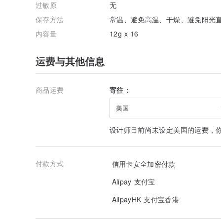
极小量烘焙
过敏原
无
我们采用GoCoRo数位热风式咖啡烘豆机烘焙，这是本
保存方法
常温、避免高温、干燥、避免阳光
有APP控制的烘豆机，烘豆师就是该烘豆机设计者Fred 
300g，所以我们每一次接受客户的订购后，在烘焙后测
内容量
12g x 16
接单式烘焙
运费与其他信息
除了馆内当周排定烘焙销售的熟豆品项以外(本馆销售的
项)，网络平台下单一律以接单后排入当日烘焙品项，最
包装并完成发货等相关工作。
商品运费
寄往：
美国
设计师目前尚未设定美国的运费，
付款方式
信用卡安全加密付款
Alipay 支付宝
AlipayHK 支付宝香港