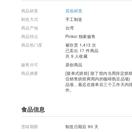
RACCEA咖啡品牌实体店
2022 桃园金牌好店获奖店家
商品材质
其他材质
快与慢，都是生活的一部分。
制造方式
手工制造
我们在寻找一个平衡点～
商品产地
台湾
也许，恰恰是制作与品尝咖啡的时光。
商品特点
Pinkoi 独家贩售
咖啡理念:
商品热门度
被欣赏 1,413 次
我们将专业的，咖啡烘焙大众生活化，让咖啡不在局限在
已卖出 17 件商品
几款咖啡，我们期许新鲜、多样的咖啡能为您找到属于自
共 9 人收藏
唤起每一颗咖啡的风味
贩售许可
原创商品
我们相信优质的咖啡只要经过适当的烘焙就能保留它的特
身的条件，所以我们仅采购优质的精品咖啡生豆，与找到
商品摘要
[接单式烘焙] 除了馆内当周排定
味。
仅销售烘焙两周内的咖啡熟豆品项)
品项，最迟在接单后三个工作天内
咖啡焙度
作。
浅焙、浅中焙、中焙，我们的每一品项的咖啡豆只有在这
的最佳风味表现，我们对于每一款咖啡豆在最初进货的时
确认该咖啡品项的最佳表现与最佳焙度。
食品信息
每一咖啡品项我们只设定一种最佳焙度，这是为了避免跟
买我们的咖啡豆后，对于购买回去的咖啡在风味上有任何
乐意分享并当场以实际做冲泡后给客户确认。
赏味期限
制造日期后 90 天