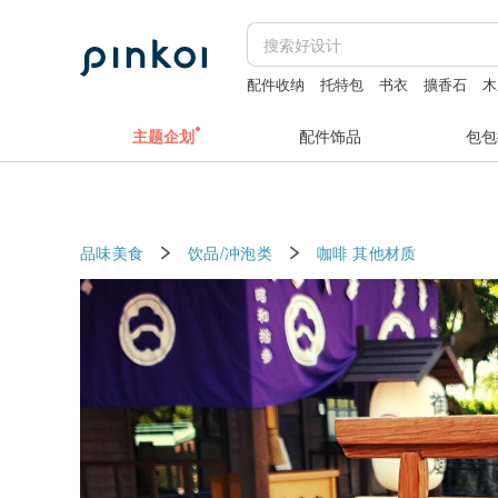
配件收纳
托特包
书衣
擴香石
木
主题企划
配件饰品
包包
品味美食
饮品/冲泡类
咖啡
其他材质