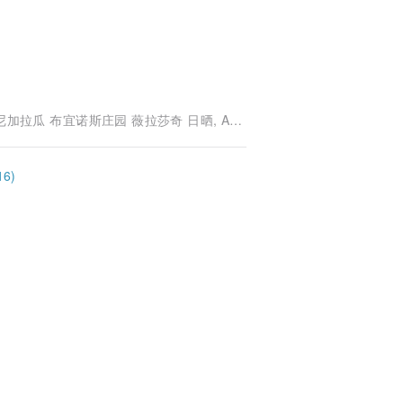
拉省 春樱 粉红波旁种 水洗 B1. 埃塞俄比亚 耶加雪菲 果丁丁村 阿利姆布卡托小农 水洗G1
6)