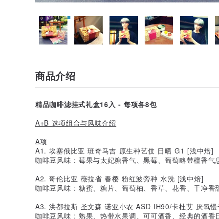
商品介绍
精品咖啡滤挂式礼盒16入 - 每项各8包
A+B 选项组合与风味介绍
A项
A1. 埃塞俄比亚 班奇马吉 原生种艺伎 日晒 G1 [浅中焙]
咖啡豆风味 : 莓果与太妃糖香气、黑莓、葡萄略带檀香气息
A2. 哥伦比亚 薇拉省 春樱 粉红波旁种 水洗 [浅中焙]
咖啡豆风味 : 糖蜜、糖片、葡萄柚、香草、花香、干净香
A3. 洪都拉斯 圣文森 诺亚小农 ASD IH90/卡杜艾 厌氧
咖啡豆风味 : 熟果、热带水果调、可可酒香、经典的酒香