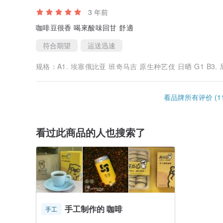
3 年前
咖啡豆很香 喝來酸味回甘 舒適
符合期望
运送迅速
规格：
A1. 埃塞俄比亚 班奇马吉 原生种艺伎 日晒 G1 B3. 尼加拉瓜 布宜诺斯庄园 薇拉莎奇 日晒, A2. 哥伦比亚 薇
看品牌所有评价 (11
看过此商品的人也搜索了
手工制作的 咖啡
手工