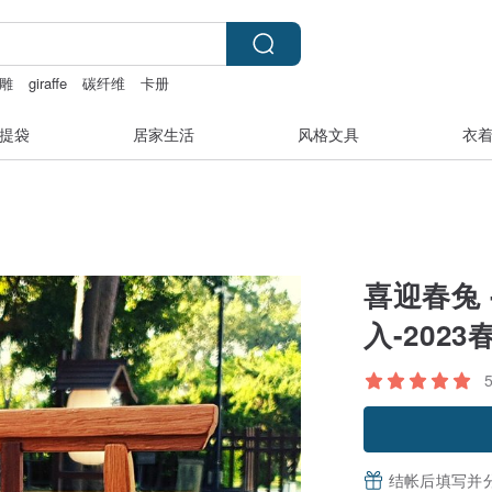
雕
giraffe
碳纤维
卡册
提袋
居家生活
风格文具
衣
喜迎春兔 
入-202
结帐后填写并