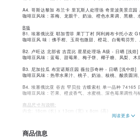
A4. 哥斯达黎加 布兰卡 里瓦斯人处理场 奇里波美景庄园 
咖啡豆风味 : 茶梅、龙眼干、奶油、橙色水果调、黑糖
B项
B1. 埃塞俄比亚 耶加雪菲 果丁丁村 阿利姆布卡托小农 G1 
咖啡豆风 味 : 佛手柑、玉荷包微甜、橙花、白葡萄芬芳
B2. 卢旺达 北部省 吉昆比 星星处理场 A级 - 日晒 [浅焙]
咖啡豆风味 : 蓝莓、甜莓果、梅子饼、椰子糖、凤梨、
B3. 尼加拉瓜 布宜诺斯庄园 薇拉莎奇种 - 日晒 [浅中焙]
咖啡豆风味 : 热带水果汁、桃子、奶油、核桃、酸质圆润、
B4. 埃塞俄比亚 谷吉 罕贝拉 古蝶索杜 单一品种 74165 
咖啡豆风味 : 芒果、橙皮香气、水蜜桃、深色莓果调性
商品尺寸与说明:
内盒: 18cm (长) x 13cm (宽) x 8cm (高)
布巾展开 : 52cm x 52cm
每盒附牛皮手提纸袋一只
商品信息
卡诺咖啡生活馆