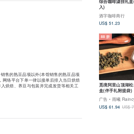
综合咖啡滤挂礼盒(
入)
酒字咖啡商行
US$ 51.23
88 折
咖啡店所提供的型录中一般大众所熟悉的那
己喜爱的咖啡风格。
色与风味，也坚信咖啡的风味来自于咖啡自
最合适该款咖啡的最佳烘焙去展现最佳风
烘焙销售的熟豆品项以外(本馆销售的熟豆品项
，网络平台下单一律以接单后排入当日烘焙
觅境阿里山顶湖松
排入烘焙、养豆与包装并完成发货等相关工
盒(伴手礼附提袋)
三种焙度的范围内，为了保证每一咖啡品项
广告
雨曦 Raincy 精
候，都会进行数次的烘焙测试与冲煮品鉴以
US$ 61.94
US$ 7
客户在焙度认知上的落差，同时确保客户购
疑虑，都可以直接跟我们讨论交流，我们很