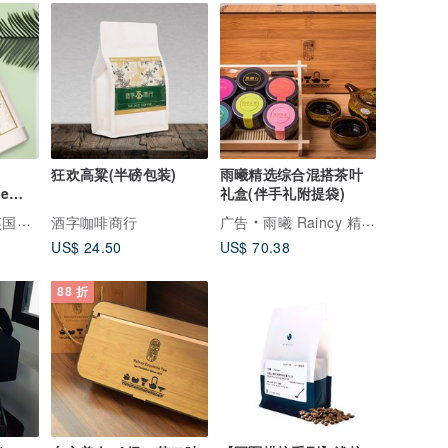
狂欢高粱(半磅包装)
雨曦精选综合混搭茶叶
ye
礼盒(伴手礼附提袋)
用保健品
酒字咖啡商行
广告
雨曦 Raincy 精品台湾茶
US$ 24.50
US$ 70.38
88 折