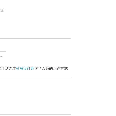
公司自行开发设计的烘豆机也是台湾最早设计
直射
Feng，该烘豆机的每次最大烘豆量只有
试完风味后都只做半磅咖啡豆的销售包装。
熟豆品项仅销售烘焙两周内的咖啡熟豆品
迟在接单后三个工作天内排入烘焙、养豆与
你可以透过
联系设计师
讨论合适的运送方式