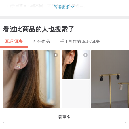
．由于屏幕显示器不同，可能会出现少量色差。
阅读更多
．所有尺寸均由人手量度，会有轻微误差。
．手制品及天然物料每件大小形状，颜色深浅，位置不一，同款货品
看过此商品的人也搜索了
也不能够完全一模一样，敬请理解。
．真花在树脂凝胶内出现轻微透明化乃属正常。
耳环/耳夹
配件饰品
手工制作的 耳环/耳夹
-----------------------------------------------------
饰品保养
．请勿用酒精或化学物品抺树脂凝胶表面。
．可用纸巾湿水清洁表面并抹干。
．由于此商品以有机物料制成，水分会对饰品造成影响，洗手或沐浴
先脱下。
．高湿度，紫外线，化学物（香水，护手霜等），猛力攻击均会对商
品造成影响。
．饰品佩戴完后请个别地唔放于附有防潮珠的密实盒中，并摆放于干
看更多
爽阴凉位置，避免阳光直射，以保持花朵的色彩度及商品最佳状态。
-----------------------------------------------------