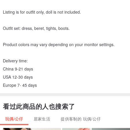
Listing is for outfit only, doll is not included.
Outfit set: dress, beret, tights, boots.
Product colors may vary depending on your monitor settings.
Delivery time:
China 9-21 days
USA 12-30 days
Europe 7- 45 days
看过此商品的人也搜索了
玩偶/公仔
居家生活
提供客制的 玩偶/公仔