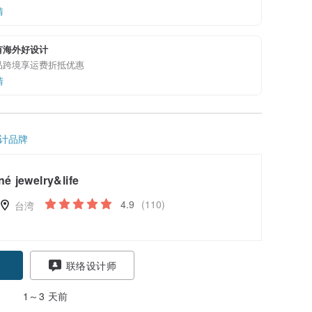
情
有海外好设计
品跨境享运费折抵优惠
情
计品牌
né jewelry&life
4.9
(110)
台湾
联络设计师
1～3 天前