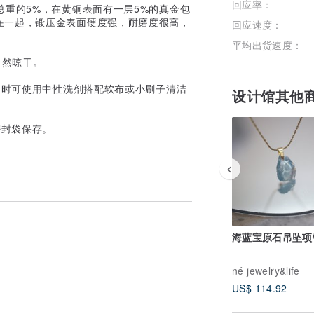
回应率：
代表含金量占总重的5%，在黄铜表面有一层5%的真金包
在一起，锻压金表面硬度强，耐磨度很高，
回应速度：
平均出货速度：
自然晾干。
）时可使用中性洗剂搭配软布或小刷子清洁
设计馆其他
密封袋保存。
海蓝宝原石吊坠项
né jewelry&life
US$ 114.92