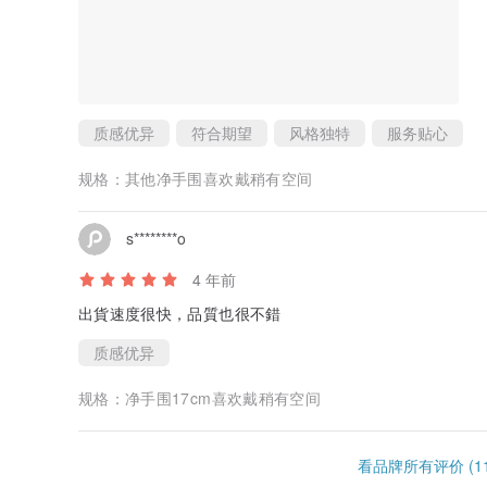
质感优异
符合期望
风格独特
服务贴心
规格：
其他净手围喜欢戴稍有空间
s********o
4 年前
出貨速度很快，品質也很不錯
质感优异
规格：
净手围17cm喜欢戴稍有空间
看品牌所有评价 (11