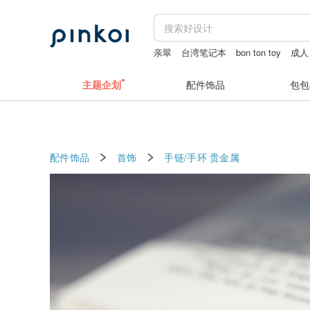
亲翠
台湾笔记本
bon ton toy
成人
水晶手链
主题企划
配件饰品
包包
配件饰品
首饰
手链/手环
贵金属