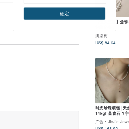
確定
【佛头三通】念珠
好物必备
满愿树
US$ 84.64
时光珍珠项链│天
14kgf 堇青石 Y
广告
JieJie Jewe
US$ 163.92