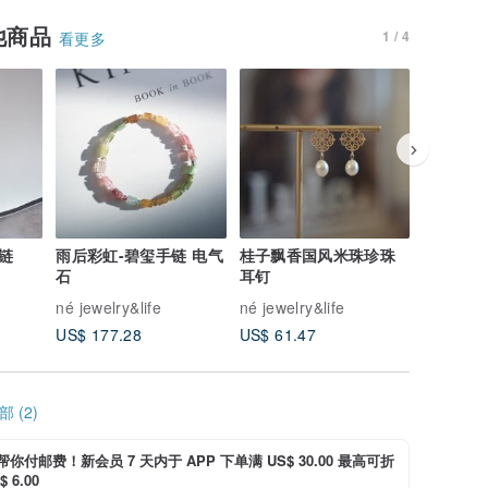
他商品
1 / 4
看更多
链
雨后彩虹-碧玺手链 电气
桂子飘香国风米珠珍珠
梦中的婚
石
耳钉
锁骨链 
né jewelry&life
né jewelry&life
né jewelr
US$ 177.28
US$ 61.47
US$ 57.
 (2)
i 帮你付邮费！新会员 7 天内于 APP 下单满 US$ 30.00 最高可折
 6.00