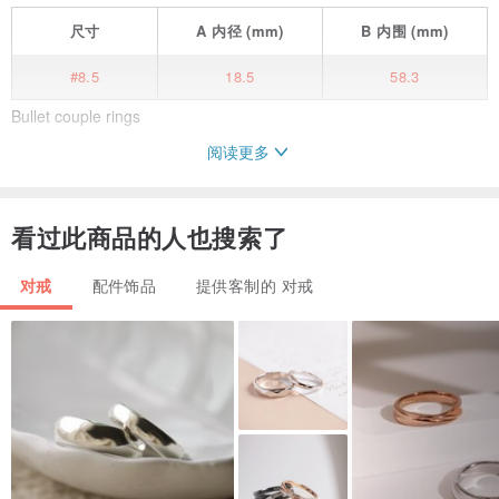
尺寸
A
内径
(mm)
B
内围
(mm)
#8.5
18.5
58.3
Bullet couple rings
阅读更多
ring around： US 8.5 &
ring around： US 8.5
看过此商品的人也搜索了
台湾国际围： 14.5 x 2
对戒
配件饰品
提供客制的 对戒
可制作为活戒围样式。
______________________
社会化这回事、当你每远离动物一步，便是往所谓的人性更进了一
步。