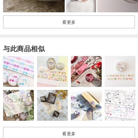
请那位酷爱手枪、喜爱到移居阿拉斯加成为猎户的老友，
带回4、5种厂牌的手枪子弹壳，最后选用尺寸稍大较罕见的
看更多
11厘 federal 40S&M 手枪弹壳，取下子弹尾端部份结合
手工珠宝技师数年经验加以制成戒指，因此每完成一对
便 消耗一枚 federal弹壳实体。
与此商品相似
切锯下federal 40S&W弹壳尾端，将实物字样分别取成 federal
和 40S&W，用意即男女朋友或夫妻档可以分别着用一侧，
两人同时配戴时正好合成一枚完整子弹的 隐谕对戒 概念！
每个独立技士、设计师都有他自身执着的环节，
“单纯、俐落、扎实”是本件制品的最大出发点。
戒指是长时间随身的部品，太宽太厚虽然视觉造形感强烈、
但舒适度必显不足，反之过于纤细秀气又少了份量感。
看更多
所以戒圈部份制做使用5mm宽度设置，经验显示这是长时间配戴