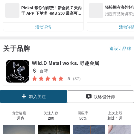
轻松拥有海外好
Pinkoi 帮你付邮费！新会员 7 天内
于 APP 下单满 RMB 250 最高可折
指定商品跨境享
邮费 RMB 40
活动详情
活动详
关于品牌
逛设计品牌
Wild.D Metal works. 野趣金属
台湾
5
(37)
加入关注
联络设计师
出货速度
关注人数
回应率
上次上线
一周内
超过 1 周
280
50%