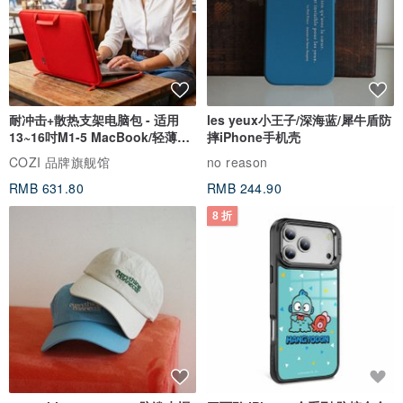
耐冲击+散热支架电脑包 - 适用
les yeux小王子/深海蓝/犀牛盾防
13~16吋M1-5 MacBook/轻薄笔
摔iPhone手机壳
电
COZI 品牌旗舰馆
no reason
RMB 631.80
RMB 244.90
8 折
everything connects 防泼水帽
三丽鸥 iPhone 全系列 防摔合金