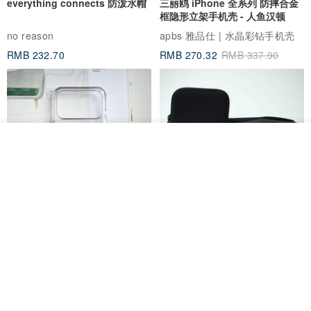
框隐形立架手机壳 - 人鱼汉顿
no reason
apbs 雅品仕 | 水晶彩钻手机壳
RMB 232.70
RMB 270.32
RMB 337.90
放入购物车
加入收藏
了解品牌
HERE AND THERE. 犀牛盾
la essence 台湾精品 LE-
clear 透明手机壳
9805XLSP 6-7 寸大手机包 防震
耐磨可水洗
no reason
la essence
RMB 313.50
RMB 240.00