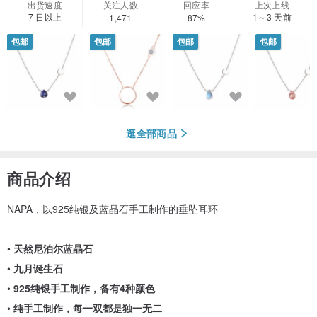
出货速度
关注人数
回应率
上次上线
7 日以上
1～3 天前
1,471
87%
包邮
包邮
包邮
包邮
逛全部商品
商品介绍
NAPA，以925纯银及蓝晶石手工制作的垂坠耳环
•
天然尼泊尔蓝晶石
•
九月诞生石
•
925纯银手工制作，备有4种颜色
•
纯手工制作，每一双都是独一无二