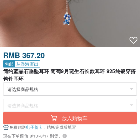
RMB 367.20
包邮
从香港寄出
简约蓝晶石垂坠耳环 葡萄9月诞生石长款耳环 925纯银穿搭
钩针耳环
放入购物车
免费赠送
电子贺卡
，结帐完成后填写
现在下单预估 8/13~8/17 到货。