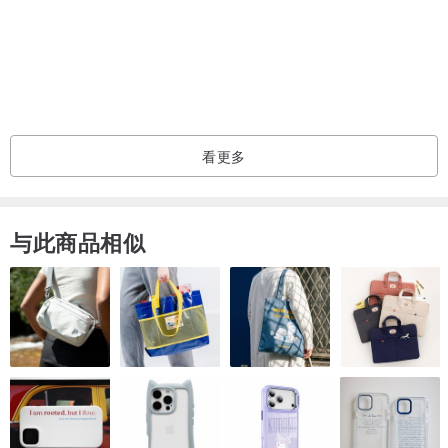
看更多
与此商品相似
■
规格
• 耳环长度：68mm
• 蓝晶石：天然，未处理。皇家蓝宝石被认为对灵感启发极有帮助
• 925纯银：刻有925字印。4种颜色选择（银白，黄金，玫瑰金，炫
黑）
• 包邮送往不同国家地区，备有快快递送服务选项
• 提供60天保固期
• 可提供礼物包装和定制化服务，请私讯与我们联络