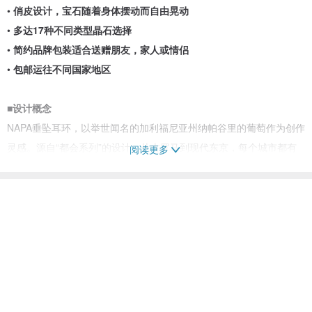
•
俏皮设计，宝石随着身体摆动而自由晃动
•
多达17种不同类型晶石选择
•
简约品牌包装适合送赠朋友，家人或情侣
•
包邮运往不同国家地区
■
设计概念
NAPA垂坠耳环，以举世闻名的加利福尼亚州纳帕谷里的葡萄作为创作
灵感。源自“都会系列”的设计，从古罗马到现代东京，每个城市都有
阅读更多
其独特魅力。
看过此商品的人也搜索了
"The most beautiful thing in the world is, of course, the world itself "
— Wallace Stevens
耳环/耳夹
配件饰品
提供客制的 耳环/耳夹