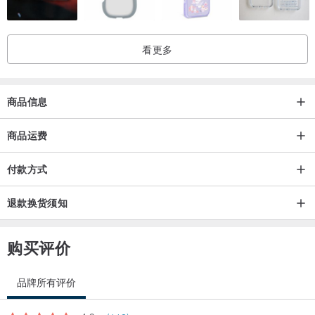
■
P.S.
看更多
保证
我们只使用珍贵材质，所有贵金属，宝石，钻石等均保证为正品
照片
商品照片颜色在不同屏幕器略有差别，与实物或有差异
商品信息
订制
欢迎所有定制订单查询，高度定制化，宝石颜色组合K金颜色
等，
商品运费
感谢您到访我们的设计馆和支持原创手作珠宝！
付款方式
如有任何想法请联系我们，可以为您做出专属你独一无二的珠宝喔。
退款换货须知
购买评价
品牌所有评价
4.9
(112)