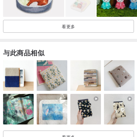
⚠️满五百送清洁保养组
看更多
⚠️满千送香氛精油（加购价+80）
Yveaton德国水溶性香氛精油10ml为德盟认证精油，台湾总代理
与此商品相似
无毒无害高浓度水溶性精油，可使用在香薰蜡烛、空气净化机、扩香
石、水氧机、香氛机
其中羊毛毡效果显着，让你出门也香香的♡
【羊毛毡扩香法】
使用水溶性精油滴2-3滴在羊毛毡表面
等待数小时吸收且颜色恢复后味道超持久
（建议睡前滴好，隔天带出门香香的）
看更多