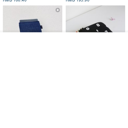
我要订制
加入收藏
了解品牌
电子书保护套/电子书平板
进口布 HyRead gaze mini 6 寸
套/Kobo 6寸保护套/平板保护套/
定制尺寸保护包 礼物 文艺日系
阅读器套
shalom
虚室手制
RMB 100.40
RMB 20.00