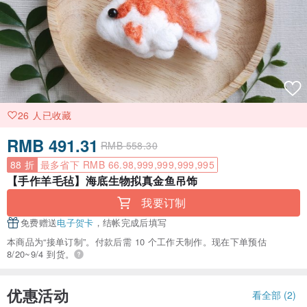
26 人已收藏
RMB 491.31
RMB 558.30
88 折
最多省下 RMB 66.98,999,999,999,995
【手作羊毛毡】海底生物拟真金鱼吊饰
我要订制
免费赠送
电子贺卡
，结帐完成后填写
本商品为“接单订制”。付款后需 10 个工作天制作。现在下单预估
8/20~9/4 到货。
优惠活动
看全部 (2)