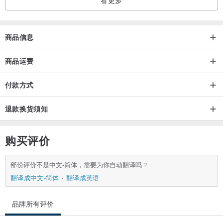
商品如何保养❓
商品信息
• 羊毛和一般棉质布品比起来较不容易脏，平时不需清洗，有灰尘只
商品运费
要轻拍即可。
• 万一沾染严重污渍，请用冷水+中性清洁剂轻轻搓揉，在通风处风干
付款方式
即可。
• 细心对待，请勿大力挤压，易造成产品变形。
退款换货须知
• 表面因摩擦如有起毛现象，可用小剪刀修剪。
• 如毛躁现象严重可稍微沾湿表面，用低温熨斗轻轻烫过，即可恢复
购买评价
平整。
部份评价不是中文-简体，需要为你自动翻译吗？
翻译成中文-简体
翻译成英语
产地／制造方式
品牌所有评价
台湾／手工制作