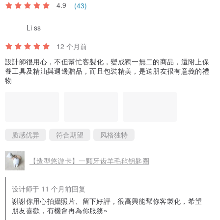
4.9
(43)
Li ss
12 个月前
設計師很用心，不但幫忙客製化，變成獨一無二的商品，還附上保
養工具及精油與週邊贈品，而且包裝精美，是送朋友很有意義的禮
物
质感优异
符合期望
风格独特
【造型悠游卡】一颗牙齿羊毛毡钥匙圈
设计师于 11 个月前回复
謝謝你用心拍攝照片、留下好評，很高興能幫你客製化，希望
朋友喜歡，有機會再為你服務~