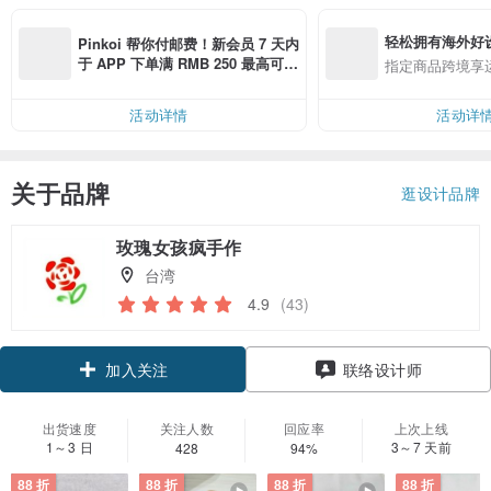
轻松拥有海外好
Pinkoi 帮你付邮费！新会员 7 天内
于 APP 下单满 RMB 250 最高可折
指定商品跨境享
邮费 RMB 40
活动详情
活动详
关于品牌
逛设计品牌
玫瑰女孩疯手作
台湾
4.9
(43)
领优惠券
联络设计师
加入关注
出货速度
关注人数
回应率
上次上线
1～3 日
3～7 天前
428
94%
88 折
88 折
88 折
88 折