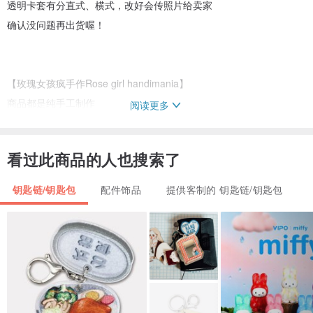
透明卡套有分直式、横式，改好会传照片给卖家
确认没问题再出货喔！
【玫瑰女孩疯手作Rose girl handimania】
商品都是纯手工制作
阅读更多
设计师自己设计，创意发想
多少有一点点些许差异，无法完全一模一样
看过此商品的人也搜索了
每个作品都是我一点一滴细心照料诞生
更凸显出它的独特性！
钥匙链/钥匙包
配件饰品
提供客制的 钥匙链/钥匙包
【商品规格】
材质：澳洲羊毛毡、皮绳、钥匙圈
尺寸：约长8cm x 宽3cm x 高6cm