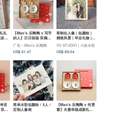
礼礼
【Mao's 乐陶陶 x 写字
客制化人像 | 似颜绘 |
的人】日日祝福 双碗汤
精致风景 | 毕业礼物 |
筷礼盒组
纪念日礼物
广告
Mao’s 乐陶陶
YU STUDIO | 小俞水彩
US$ 61.47
US$ 89.04
 奇亚
简单水彩似颜绘 / 5人 /
【Mao's 乐陶陶 x 何景
 双碗
定制人像画
窗】夫妻幸福成家礼盒
组