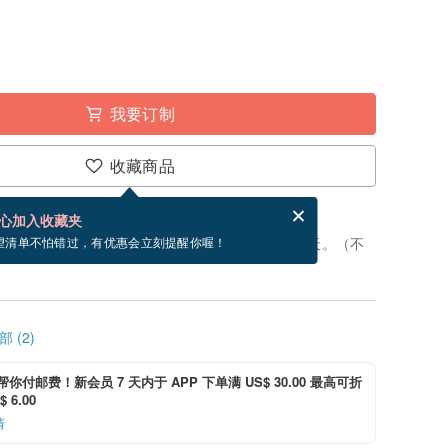
我要订制
收藏商品
分享，免费帮你寄送电子贺卡。
电子贺卡是什么？
心加入收藏夹
制”。付款后，从开始制作到寄出商品为 12 个工作天。（不
望清单不怕错过，有优惠会立刻提醒你喔！
 (2)
i 帮你付邮费！新会员 7 天内于 APP 下单满 US$ 30.00 最高可折
 6.00
情