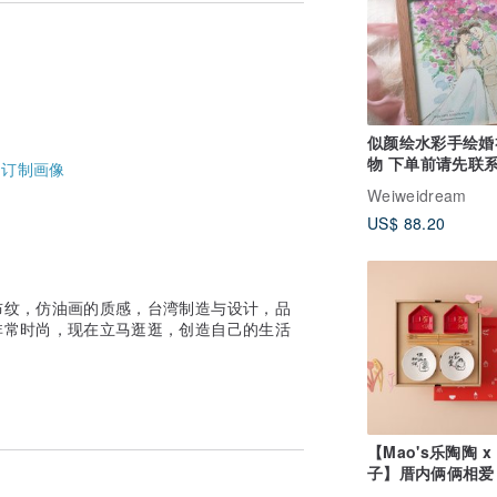
价。
商业用途。
假日 )
提前出货，因制作工序繁琐，无法赶急件敬
似颜绘水彩手绘婚
。
物 下单前请先联系设计
-
订制画像
师
Weiweidream
US$ 88.20
布纹，仿油画的质感，台湾制造与设计，品
非常时尚，现在立马逛逛，创造自己的生活
【Mao's乐陶陶 x
子】厝内俩俩相爱
酱油碟礼盒组