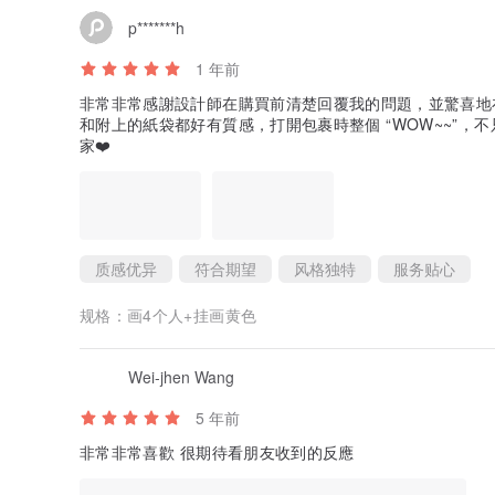
p*******h
1 年前
非常非常感謝設計師在購買前清楚回覆我的問題，並驚喜地
和附上的紙袋都好有質感，打開包裹時整個 “WOW~~”，
家❤️
质感优异
符合期望
风格独特
服务贴心
规格：
画4个人+挂画黄色
Wei-jhen Wang
5 年前
非常非常喜歡 很期待看朋友收到的反應