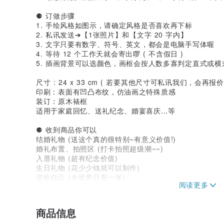
⚈ 订做步骤
1. 手绘风格如图示，请确定风格是否喜欢再下标
2. 私讯发送➜【1张照片】和【文字 20 字内】
3. 文字只要有数字、符号、英文，都会是电脑手写体喔
4. 等待 12 个工作天就会寄出啰 ( 不含假日 )
5. 插画背景可以选颜色，画框会按人数多寡判定直式或横
尺寸 : 24 x 33 cm ( 若要其他尺寸可私讯我们，会再报价
印刷：表面有凹凸布纹，仿油画之特殊质感
装订：原木裱框
适用于家庭回忆、送礼纪念、婚宴喜庆...等
⚈ 收到商品你可以
结婚礼物 (送这个真的很特别~有意义价值!)
婚礼布置、拍照区 (打卡拍照超级潮~~)
入厝礼物 (超有纪念价值)
生日礼物 (花少少钱就可以制作)
送给自己 (全世界只有一张)
日常的小惊喜 (充满小心思一定会让他笑开怀)
⚈ 注意事项
商品信息
◍ 一律不看稿子或修改，能接受再下标欧。