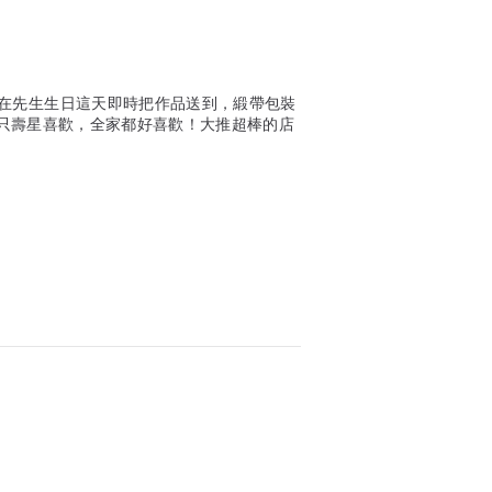
在先生生日這天即時把作品送到，緞帶包裝
不只壽星喜歡，全家都好喜歡！大推超棒的店