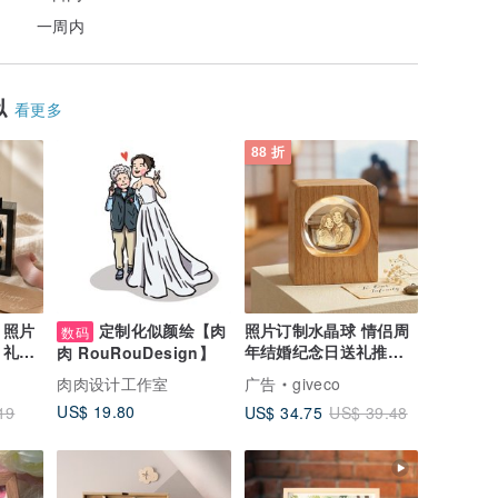
一周内
似
看更多
88 折
 照片
定制化似颜绘【肉
照片订制水晶球 情侣周
数码
 礼物
年结婚纪念日送礼推荐
肉 RouRouDesign】
朋友
专属创意摆件
肉肉设计工作室
广告
giveco
US$ 19.80
US$ 34.75
19
US$ 39.48