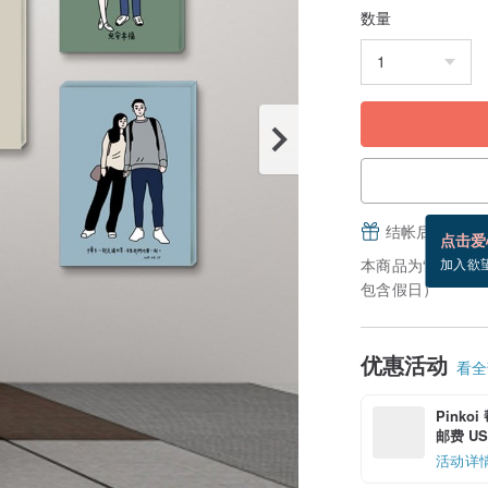
数量
结帐后填写并
点击爱
本商品为“接单订
加入欲
包含假日）
优惠活动
看全部
Pinko
邮费 US$
活动详