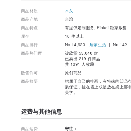
◍ 4人以上或有其他需求请私讯告知，会依困难度进行报
◍ 画好的作品会放在网络上，若想要保密请提前告知。
商品材质
木头
◍ 作品版权为型爵所有，不得翻版、贩售或以其他方式作
商品产地
台湾
制作时间：付款后，从制作到寄出为 12 个工作天。( 不含
商品特点
有提供定制服务, Pinkoi 独家贩售
依顺序安排制作，一个一个单独为您制作，若提前做好会
请见谅。
库存
10 件以上
* 尺寸误差 : ±3cm~5cm为正常交货范围，可接受再下标
商品排行
No.14,620 -
居家生活
| No.142 
* 此商品为定制化量身订做，故不接受退换货。
商品热门度
被欣赏 53,040 次
已卖出 219 件商品
共 1291 人收藏
只要购买卖场中的似颜绘商品，就可以加购小物欧
贩售许可
原创商品
加购请到个这卖场下标 :
www.pinkoi.com/product/DdKsguWs
商品摘要
把属于自己的挂画，有特殊的凹凸
质保证，挂在墙上或是放在桌上都
美学。
运费与其他信息
商品运费
寄往：