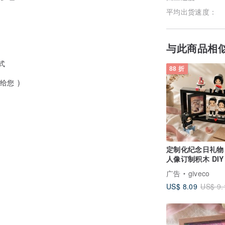
平均出货速度：
与此商品相
式
88 折
给您 )
定制化纪念日礼物
人像订制积木 DIY
生日礼品 送男女
广告
giveco
US$ 8.09
US$ 9.