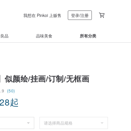
我想在 Pinkoi 上贩售
登录/注册
着良品
品味美食
所有分类
】似颜绘/挂画/订制/无框画
4.9
(50)
.28
起