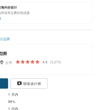
有海外好设计
品跨境享运费折抵优惠
情
计品牌
型爵
4.9
(3,273)
台湾
联络设计师
1 天内
99%
1 日内