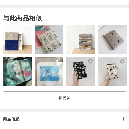
与此商品相似
● ATTENTION
・全部商品仅此一件，若售出将不会再补货，敬请见谅。
・依商品种类而异，商品尺寸略有误差，标示仅供参考，实际尺寸以
实物为主。
・商品的颜色呈现会依照您使用的屏幕环境有所不同。
・古董布料本身特质上多多少少会有些伤痕、污渍、或经过岁月累积
下来的褪色情形出现。
看更多
商品信息