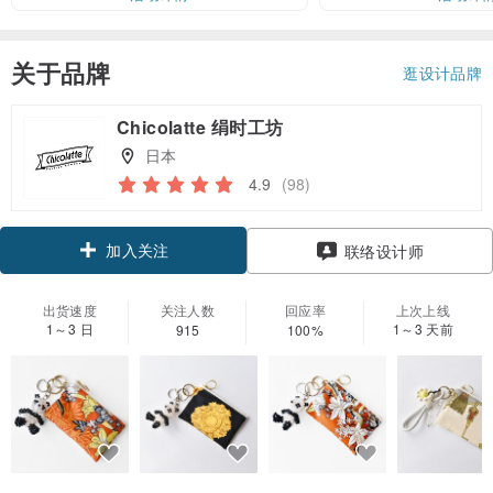
关于品牌
逛设计品牌
Chicolatte 绢时工坊
日本
4.9
(98)
加入关注
联络设计师
出货速度
关注人数
回应率
上次上线
1～3 日
1～3 天前
915
100%