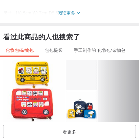
阅读更多
尺寸：H8.5cm W17cm D5.5cm
看过此商品的人也搜索了
↓下面的图片是一个样本图片
化妆包/杂物包
包包提袋
手工制作的 化妆包/杂物包
一个很好的礼物主意。
额外的礼品包装可以从这个页面购买。
看更多
jp.pinkoi.com/product/h6cP2StF