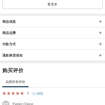
看更多
复古哥德艺术仪式衬衫
Retro goth wide shoulder shirt
商品信息
采用斜纹弹力梭织料制成
商品运费
Made of twill elastic woven fabric
付款方式
立体植物花边披肩领复古又吸睛
退款换货须知
The 3D plant lace shawl collar is retro and eye-catching
购买评价
领口，袖口和下摆木耳边装饰点缀
Collar, cuffs, and hem are decorated with ruffles
品牌所有评价
门襟处精致手缝玫瑰扣
5
(1,998)
Exquisite hand sewn rose buttons
Evelyn Cheng