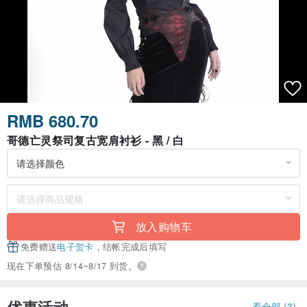
RMB 680.70
哥德亡灵祭司复古宽肩衬衫 - 黑 / 白
放入购物车
免费赠送
电子贺卡
，结帐完成后填写
现在下单预估 8/14~8/17 到货。
优惠活动
看全部 (3)