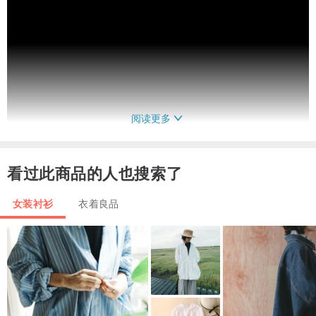
阅读更多
看过此商品的人也搜索了
女装衬衫
衣着良品
＜照片搭配＞
腰封：
www.pinkoi.com/product/FVNjZ4P5
（
白色
搭配）
长裤：
www.pinkoi.com/product/428bvVHm
（
白色
搭配）
裙撑：
www.pinkoi.com/product/nXbdS6xv
（
白色
搭配）