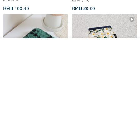
正在制作等，将会尽快通知。下单后对出货时间有任何疑问，可随时
RMB 100.40
RMB 20.00
联系确认。
↟ 关于运输
台湾地区选择超商取货，需要2~3工作天；邮寄则是1~2天。港、澳、
放入购物车
加入收藏
了解品牌
中国地区则使用顺丰快递寄送，约3~4日送达。其他海外地区一律使
用邮局寄送。
↟ 衣服尺码
刺绣森林 轻便防水 kobo 电子书
电子书保护套/电子书平板
保护套 客制化礼物 平板电脑包
套/Kobo 6 寸保护套/平板保护套/
阅读器套
商品展示上的尺寸表如为
英文
，表示该款为
欧美尺寸
，将比一般尺寸
虚室手制
shalom
大一码
。
RMB 20.00
RMB 100.40
※〈骨灰系列〉全为欧美码；〈日常系列〉则不一定。