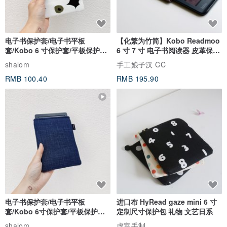
监 Joey
电子书保护套/电子书平板
【化繁为竹简】Kobo Readmoo
套/Kobo 6 寸保护套/平板保护套/
6 寸 7 寸 电子书阅读器 皮革保护
阅读器套
套
shalom
手工娘子汉 CC
↟ 原创设计
RMB 100.40
RMB 195.90
秉持着一致的精神，只为让灵魂的美更加绽放。从主题发想、挑选面
料、打版、拍摄等，皆为团队经历多次研讨而制。每件作品都经过时
间的淬链；每个细节皆乘载满满的心意。我们勇于尝试各种可能，如
有任何建议，都欢迎来讯提出。
↟ 出货时间
收到订单后，将于5个工作天内（不含假日）完成质量检测并依序寄
电子书保护套/电子书平板
进口布 HyRead gaze mini 6 寸
套/Kobo 6寸保护套/平板保护套/
定制尺寸保护包 礼物 文艺日系
出。由于设计商品皆为少量生产，因此若有特殊状况，如商品完售、
阅读器套
shalom
虚室手制