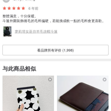
后腰穿绳，优化比例
6 年前
Drawstring in the back waist to optimize proportions
整體滿意，十分保暖。
斗篷外圍裝飾捲毛的毛料偏硬，若能換成軟一點的毛料會更喜歡。
……………………………………
萝莉塔女巫仿羊毛连帽斗篷
↟ 异教时尚
𝘕𝘰 𝘋𝘌𝘗𝘙𝘌𝘚𝘚𝘌𝘋 𝘕𝘦𝘷𝘦𝘳 𝘚𝘓𝘈𝘝𝘐𝘚𝘏
看品牌所有评价 (1,998)
以服饰之仪式，作为启蒙，发掘城市暗潮之下的女巫。
与此商品相似
PUNK RAVE将古典哥德浪漫主义，与叛逆庞克的坚毅精神交织，结合
当代象征背景，设计出个性鲜明的异教时尚衣着。希望透过美学仪
式，激发人们的言行，找出具备神秘灵魂的异教徒。
“我认为，人的态度和立场是需要表达的。着装风格是其中一种方式。
不压抑自己，不盲从大众，这就是PUNK RAVE的态度！”—— 设计总