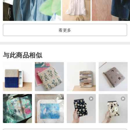
衬衫：哥德亡灵祭司复古宽肩衬衫
半裙：
www.pinkoi.com/product/YvNWLzQX
（
黑色
搭配）
看更多
耳环：
www.pinkoi.com/product/dRxCn3Za
（
黑色
搭配）
与此商品相似
＜模特儿信息＞
胸围：86cm
腰围：64cm
臀围：91cm
身高：174cm
▸▸▸模特儿穿着：XS
＜商品特色＞