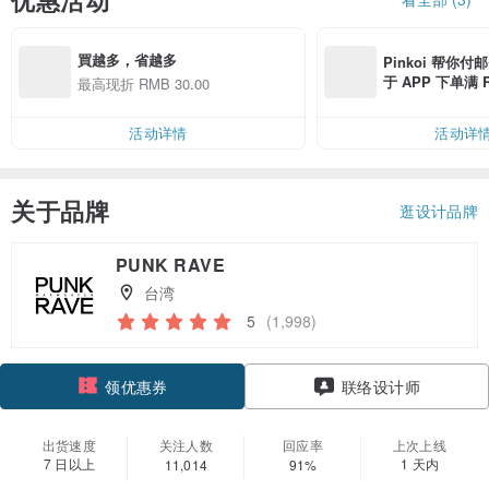
買越多，省越多
Pinkoi 帮你付
于 APP 下单满 
最高现折 RMB 30.00
邮费 RMB 40
活动详情
活动详
关于品牌
逛设计品牌
PUNK RAVE
台湾
5
(1,998)
领优惠券
联络设计师
加入关注
出货速度
关注人数
回应率
上次上线
7 日以上
1 天内
11,014
91%