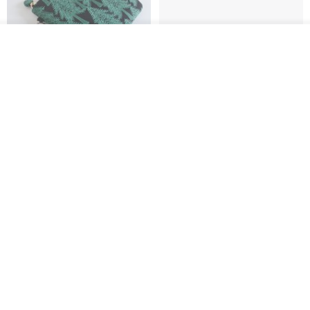
我要排队
了解品牌
刺绣森林 轻便防水 kobo 电子书
电子书保护套/电子书平板
保护套 客制化礼物 平板电脑包
套/Kobo 6 寸保护套/平板保护套/
阅读器套
虚室手制
shalom
RMB 20.00
RMB 100.40