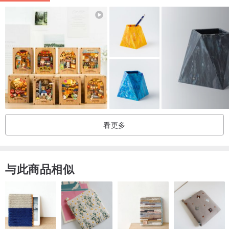
一组两种花色，每花色皆3入，共6入。
铅笔笔盖可保护铅笔笔芯，也保持笔袋干净，好用又方便。
精致转印印花技术，让彩绘插画图腾图案更鲜艳。
(此为转印印花技术，部份印花会有落白或累印残影线，皆属于正常现
象非瑕疵唷。)
共四种组合可供挑选，请至各款页面选购。
凤梨火烈鸟
香蕉嘴
看更多
薯条凤梨
荷包蛋冰淇淋
与此商品相似
/ 商品尺寸(cm) / 1x4.8
/ 包装尺寸(cm) / 6.3x6x1
/ 重 量(g) / 10
/ 材 质 / ABS