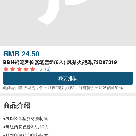
RMB 24.50
BBH铅笔延长器笔盖组(6入)-凤梨火烈鸟,73D87219
5
(2)
我要排队
此商品目前没现货，你可以按“我要排队”，当有货会主动发信通知你
商品介绍
●ABS轻量塑胶材质制成
●每组两花色皆3入共6入
●精致印刷转印印花技术