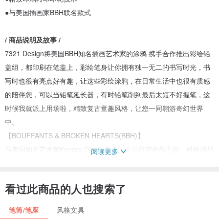
●与美国插画家BBH联名款式
/ 商品说明及故事 /
7321 Design将美国BBH知名插画艺术家的涂鸦 携手合作推出彩绘铅
盖组，都印刷在笔盖上，彩绘笔身让你拥有独一无二的书写时光，书
写时也很有亮点好有趣，让这些彩绘涂鸦，在日常生活中也很有质感
的陪伴您，可以当铅笔延长器，有时铅笔削到最后太短不好握笔，这
时候我就派上用场啦，精致复古童趣风格，让您一同翱游奇幻世界
中。
【BOUFFANTS & BROKEN HEARTS(BBH)】
与美国知名艺术家Kendra Dandy合作，天马行空创新主题、鲜艳强烈
阅读更多
的街头风涂鸦，缤纷色彩无限延伸的创新主题，画出属于自由不羁、
满满活力的灵魂！
看过此商品的人也搜索了
/ 产品说明 /
笔筒/笔座
风格文具
尺寸1x4.8cm，ABS轻量型塑胶材质。