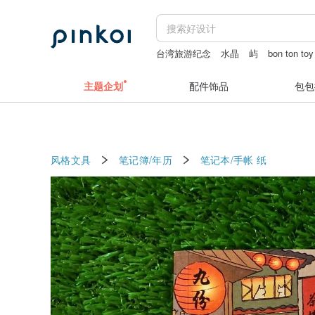
台湾旅游纪念
水晶
屿
bon ton toy
S.JEWELRY首饰店
亲翠
主题企划
配件饰品
包包
风格文具
笔记簿/年历
笔记本/手帐
纸