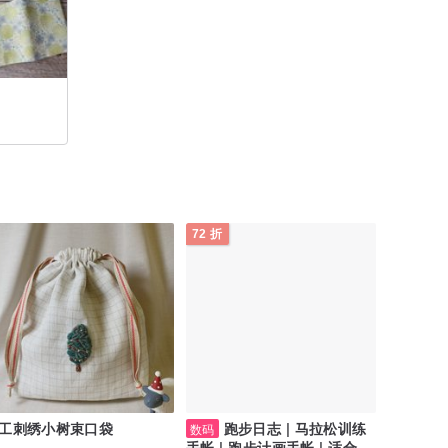
72 折
工刺绣小树束口袋
跑步日志 | 马拉松训练
数码
手帐 | 跑步计画手帐 | 适合初