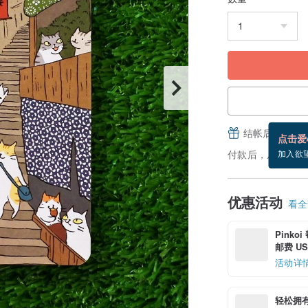
结帐后填写并
点击爱
付款后，从备货到
加入欲
优惠活动
看全部
Pinko
邮费 US$
活动详
轻松拥