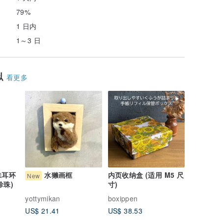
79%
1 日内
1～3 日
似
看更多
珠耳环
水獭画框
内页收纳盒 (适用 M5 尺
New
珍珠)
寸)
yottymikan
boxippen
US$ 21.41
US$ 38.53