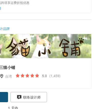
品跨境享运费折抵优惠
情
计品牌
三猫小铺
5.0
(1,459)
台湾
联络设计师
1 天内