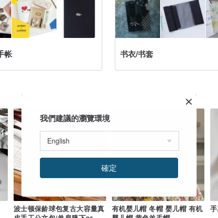
手帐
书衣/书套
3 折
我們建議的瀏覽環境
確定
波士顿保龄球包复古大容量真
有机婴儿帽 冬帽 婴儿帽 有机
手
皮手工公文包/单肩腋下or手
婴儿帽 黄色羊毛帽