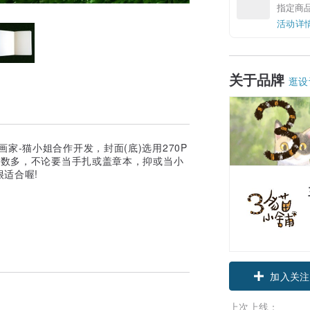
指定商
活动详
关于品牌
逛设
家-猫小姐合作开发，封面(底)选用270P
好页数多，不论要当手扎或盖章本，抑或当小
适合喔!
加入关注
上次上线：