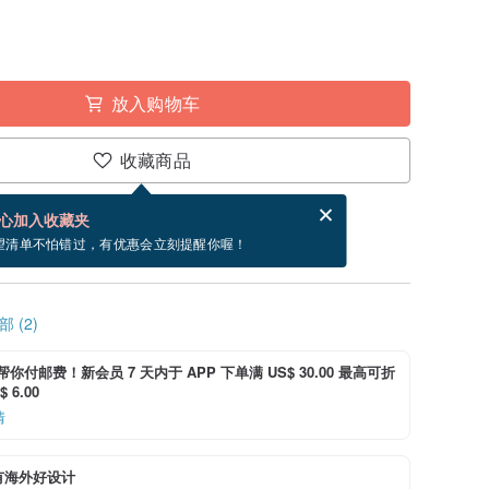
放入购物车
收藏商品
分享，免费帮你寄送电子贺卡。
电子贺卡是什么？
心加入收藏夹
寄出商品为 3 个工作天。（不包含假日）
望清单不怕错过，有优惠会立刻提醒你喔！
 (2)
i 帮你付邮费！新会员 7 天内于 APP 下单满 US$ 30.00 最高可折
 6.00
情
有海外好设计