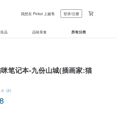
我想在 Pinkoi 上贩售
登录/注册
着良品
品味美食
所有分类
猫咪笔记本-九份山城(插画家:猫
5.0
(2)
68