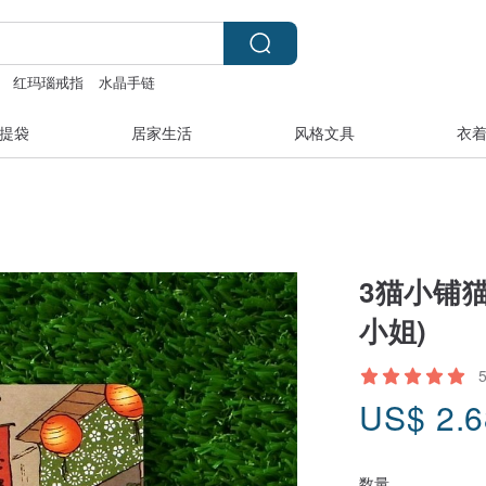
红玛瑙戒指
水晶手链
提袋
居家生活
风格文具
衣
3猫小铺
小姐)
US$
2.
数量