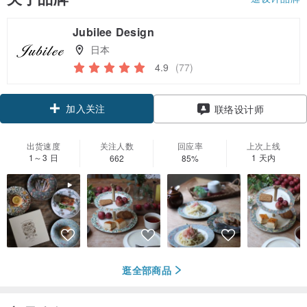
Jubilee Design
日本
4.9
(77)
加入关注
联络设计师
出货速度
关注人数
回应率
上次上线
1～3 日
1 天内
662
85%
逛全部商品