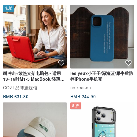
包邮
耐冲击+散热支架电脑包 - 适用
les yeux小王子/深海蓝/犀牛盾防
13~16吋M1-5 MacBook/轻薄笔
摔iPhone手机壳
电
COZI 品牌旗舰馆
no reason
RMB 631.80
RMB 244.90
8 折