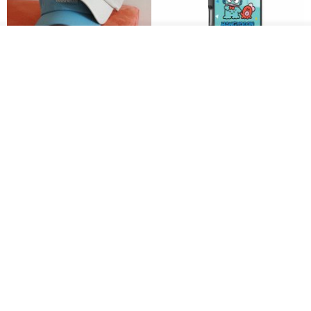
我要排队
加入收藏
了解品牌
everything connects 防泼水帽
三丽鸥 iPhone 全系列 防摔合金
框隐形立架手机壳 - 人鱼汉顿
no reason
apbs 雅品仕 | 水晶彩钻手机壳
RMB 232.70
RMB 270.32
RMB 337.90
HERE AND THERE. 犀牛盾
la essence 台湾精品 LE-
clear 透明手机壳
9805XLSP 6-7 寸大手机包 防震