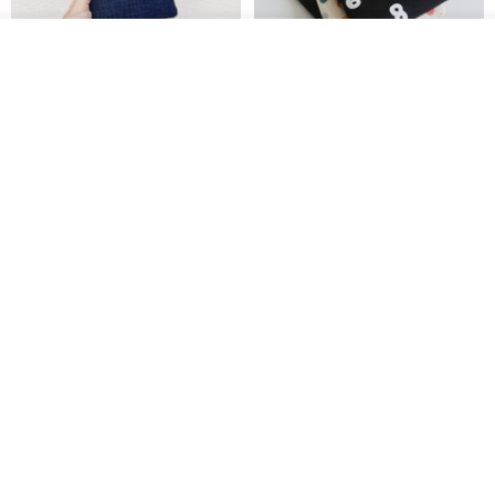
看其他商品
了解品牌
电子书保护套/电子书平板
进口布 HyRead gaze mini 6 寸
套/Kobo 6寸保护套/平板保护套/
定制尺寸保护包 礼物 文艺日系
阅读器套
shalom
虚室手制
RMB 100.40
RMB 20.00
刺绣森林 轻便防水 kobo 电子书
电子书保护套/电子书平板
保护套 客制化礼物 平板电脑包
套/Kobo 6 寸保护套/平板保护套/
阅读器套