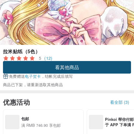
拉米贴纸（5色）
5
(12)
看其他商品
免费赠送
电子贺卡
，结帐完成后填写
商品已下架，请重新选取其他商品
优惠活动
看全部 (3)
包邮
Pinkoi 帮你付
于 APP 下单满 
满 RMB 746.90 享包邮
邮费 RMB 40