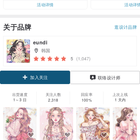
活动详情
活动详
关于品牌
逛设计品牌
eundi
韩国
5
(1,047)
加入关注
联络设计师
出货速度
关注人数
回应率
上次上线
1～3 日
1 天内
2,318
100%